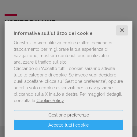
NOTIZIE DALL'AIE
✕
Informativa sull'utilizzo dei cookie
Il Premio Inge Feltrinelli apre le
Questo sito web utilizza cookie e altre tecniche di
candidature per la quinta edizione,
tracciamento per migliorare la tua esperienza di
dedicata al tema della pace
navigazione, mostrarti contenuti personalizzati e
analizzare il traffico sul sito.
Cliccando su "Accetto tutti i cookie" saranno attivate
Aperte le adesioni alla collettiva italiana
tutte le categorie di cookie.
Se invece vuoi decidere
della China Shanghai International
quali accettare, clicca su "Gestione preferenze", oppure
Children's Book Fair 2026. Candidature
accetta solo i cookie essenziali per la navigazione
entro il 21 luglio 2026
cliccando sulla X in alto a destra.
Per maggiori dettagli,
consulta la
Cookie Policy
.
Gestione preferenze
Accetto tutti i cookie