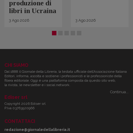
produzione di
libri in Ucraina
3
Ago
2026
3
Ago
2026
CHI SIAMO
Dal 1888 il Giornale della Libreria, la testata ufficiale dell’Associazione Italiana
Editori, informa, ascolta e sostiene i professionisti e le professioniste della
filiera editoriale. Oggi è una piattaforma composta da questo sito web,
la rivista, le newsletter e i social network.
Continua...
Ediser srl
Copyright 2026 Ediser srl
P.Iva 03763520966
CONTATTACI
redazione@giornaledellalibreria.it