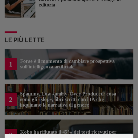
editoria
LE PIÙ LETTE
Forse è il momento di cambiare prospettiva
1
sull’intelligenza artificiale
Spammy, Low-quality, Over-Produced: cosa
2
sono gli «slop», libri scritti con l'IA che
inquinano la narrativa di genere
Kobo ha rifiutato il 45% dei testi ricevuti per
3
sospetto utilizzo dell’IA