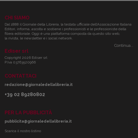
CHI SIAMO
Dal 1888 il Giornale della Libreria, la testata ufficiale dell’Associazione Italiana
Editori, informa, ascolta e sostiene i professionisti e le professioniste della
filiera editoriale. Oggi è una piattaforma composta da questo sito web,
la rivista, le newsletter e i social network.
Continua...
Ediser srl
Copyright 2026 Ediser srl
P.Iva 03763520966
CONTATTACI
redazione@giornaledellalibreria.it
+39 02 89280802
PER LA PUBBLICITÀ
pubblicita@giornaledellalibreria.it
Scarica il nostro listino