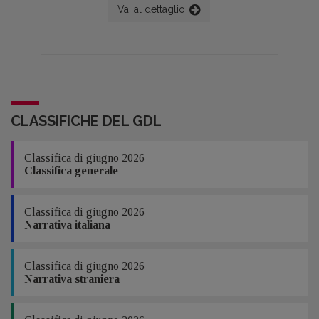
anche per quello di lingua spagnola, di
Vai al dettaglio
produzione e di vendita di libri. Risultano
infatti attive 260 case editrici, 16 delle quali
con un fatturato superiore ai 18 milioni di
euro.
CLASSIFICHE DEL GDL
Classifica di giugno 2026
Classifica generale
Classifica di giugno 2026
Narrativa italiana
Classifica di giugno 2026
Narrativa straniera