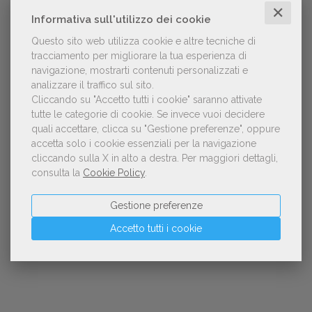
✕
Informativa sull'utilizzo dei cookie
Questo sito web utilizza cookie e altre tecniche di
tracciamento per migliorare la tua esperienza di
navigazione, mostrarti contenuti personalizzati e
NOTIZIE DALL'AIE
analizzare il traffico sul sito.
Cliccando su "Accetto tutti i cookie" saranno attivate
tutte le categorie di cookie.
Se invece vuoi decidere
Il Premio Inge Feltrinelli apre le
quali accettare, clicca su "Gestione preferenze", oppure
candidature per la quinta edizione,
accetta solo i cookie essenziali per la navigazione
dedicata al tema della pace
cliccando sulla X in alto a destra.
Per maggiori dettagli,
consulta la
Cookie Policy
.
Aperte le adesioni alla collettiva italiana
Gestione preferenze
della China Shanghai International
Children's Book Fair 2026. Candidature
Accetto tutti i cookie
entro il 21 luglio 2026