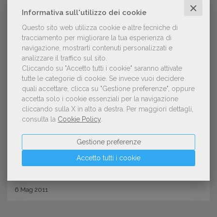
✕
Informativa sull'utilizzo dei cookie
Questo sito web utilizza cookie e altre tecniche di
tracciamento per migliorare la tua esperienza di
navigazione, mostrarti contenuti personalizzati e
analizzare il traffico sul sito.
Cliccando su "Accetto tutti i cookie" saranno attivate
tutte le categorie di cookie.
Se invece vuoi decidere
quali accettare, clicca su "Gestione preferenze", oppure
EDITORI
accetta solo i cookie essenziali per la navigazione
Gabriele Andreetta nuovo direttore
cliccando sulla X in alto a destra.
Per maggiori dettagli,
consulta la
Cookie Policy
.
generale ICE
Gestione preferenze
Accetto tutti i cookie
6
Mag
2011