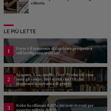
editoria
LE PIÙ LETTE
Forse è il momento di cambiare prospettiva
1
sull’intelligenza artificiale
Spammy, Low-quality, Over-Produced: cosa
2
sono gli «slop», libri scritti con l'IA che
inquinano la narrativa di genere
Kobo ha rifiutato il 45% dei testi ricevuti per
3
sospetto utilizzo dell’IA