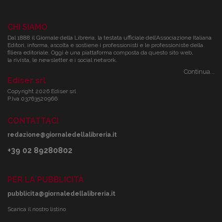
CHI SIAMO
Dal 1888 il Giornale della Libreria, la testata ufficiale dell’Associazione Italiana
Editori, informa, ascolta e sostiene i professionisti e le professioniste della
filiera editoriale. Oggi è una piattaforma composta da questo sito web,
la rivista, le newsletter e i social network.
Continua...
Ediser srl
Copyright 2026 Ediser srl
P.Iva 03763520966
CONTATTACI
redazione@giornaledellalibreria.it
+39 02 89280802
PER LA PUBBLICITÀ
pubblicita@giornaledellalibreria.it
Scarica il nostro listino