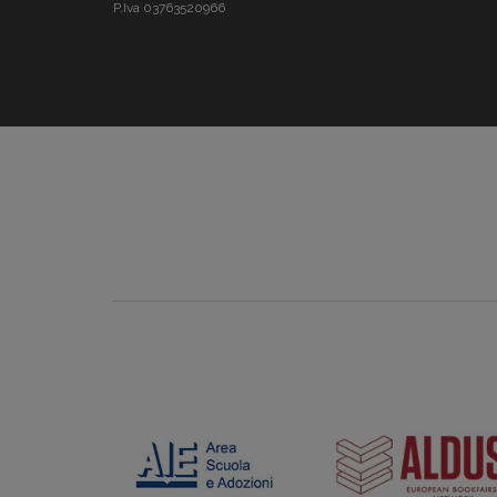
P.Iva 03763520966