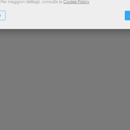
.
Per maggiori dettagli, consulta la
Cookie Policy
.
e