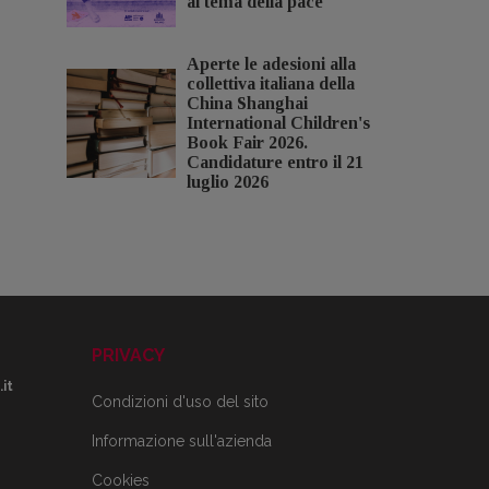
al tema della pace
Aperte le adesioni alla
collettiva italiana della
China Shanghai
International Children's
Book Fair 2026.
Candidature entro il 21
luglio 2026
PRIVACY
it
Condizioni d'uso del sito
Informazione sull'azienda
Cookies