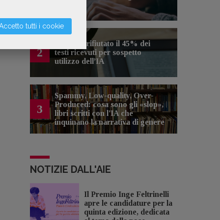
artificiale
Accetto tutti i cookie
Kobo ha rifiutato il 45% dei
2
testi ricevuti per sospetto
utilizzo dell’IA
Spammy, Low-quality, Over-
Produced: cosa sono gli «slop»,
3
libri scritti con l'IA che
inquinano la narrativa di genere
NOTIZIE DALL'AIE
Il Premio Inge Feltrinelli
apre le candidature per la
quinta edizione, dedicata