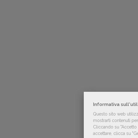
Informativa sull'uti
Questo sito web utiliz
mostrarti contenuti pers
Cliccando su "Accetto t
accettare, clicca su "