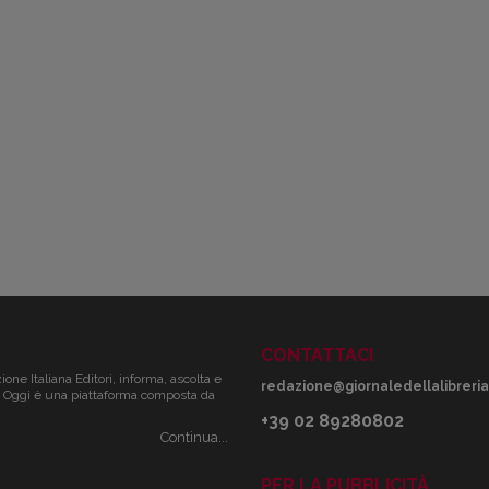
CONTATTACI
zione Italiana Editori, informa, ascolta e
redazione@giornaledellalibreria.
ale. Oggi è una piattaforma composta da
+39 02 89280802
Continua...
PER LA PUBBLICITÀ