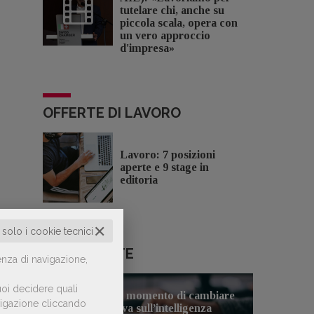
tutelare chi, anche su
piccola scala, opera con
un vero approccio
d'impresa»
OFFERTE DI LAVORO
Lavoro: 7 posizioni
aperte e 9 stage in
editoria
✕
o solo i cookie tecnici
LE PIÙ LETTE
enza di navigazione,
oi decidere quali
Forse è il momento di cambiare
avigazione cliccando
1
prospettiva sull’intelligenza