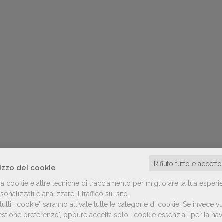
Rifiuto tutto e accett
lizzo dei cookie
za cookie e altre tecniche di tracciamento per migliorare la tua esperi
onalizzati e analizzare il traffico sul sito.
utti i cookie" saranno attivate tutte le categorie di cookie.
Se invece vu
Gestione preferenze", oppure accetta solo i cookie essenziali per la n