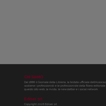
CHI SIAMO
Dal 1888 il Giornale della Libreria, la testata ufficiale dell’Associa
sostiene i professionisti e le professioniste della filiera editori
questo sito web, la rivista, le newsletter e i social network.
Ediser srl
Copyright 2026 Ediser srl