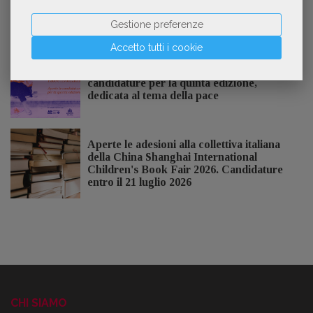
Gestione preferenze
NOTIZIE DALL'AIE
Accetto tutti i cookie
Il Premio Inge Feltrinelli apre le
candidature per la quinta edizione,
dedicata al tema della pace
Aperte le adesioni alla collettiva italiana
della China Shanghai International
Children's Book Fair 2026. Candidature
entro il 21 luglio 2026
CHI SIAMO