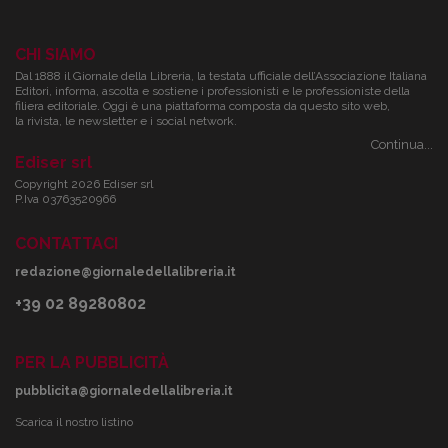
CHI SIAMO
Dal 1888 il Giornale della Libreria, la testata ufficiale dell’Associazione Italiana
Editori, informa, ascolta e sostiene i professionisti e le professioniste della
filiera editoriale. Oggi è una piattaforma composta da questo sito web,
la rivista, le newsletter e i social network.
Continua...
Ediser srl
Copyright 2026 Ediser srl
P.Iva 03763520966
CONTATTACI
redazione@giornaledellalibreria.it
+39 02 89280802
PER LA PUBBLICITÀ
pubblicita@giornaledellalibreria.it
Scarica il nostro listino