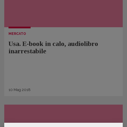
MERCATO
Usa. E-book in calo, audiolibro
inarrestabile
10
Mag
2018