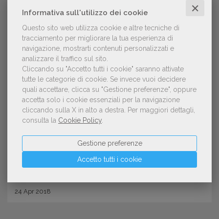
✕
Informativa sull'utilizzo dei cookie
Questo sito web utilizza cookie e altre tecniche di
tracciamento per migliorare la tua esperienza di
navigazione, mostrarti contenuti personalizzati e
analizzare il traffico sul sito.
Cliccando su "Accetto tutti i cookie" saranno attivate
tutte le categorie di cookie.
Se invece vuoi decidere
quali accettare, clicca su "Gestione preferenze", oppure
FIERE E SALONI
accetta solo i cookie essenziali per la navigazione
Festival e fiere: i luoghi del fantasy
cliccando sulla X in alto a destra.
Per maggiori dettagli,
consulta la
Cookie Policy
.
Gestione preferenze
Accetto tutti i cookie
24
Apr
2018