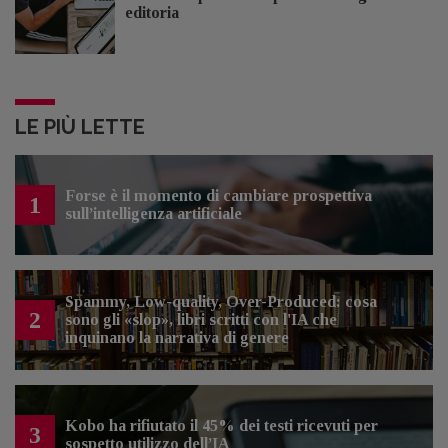
editoria
LE PIÙ LETTE
Forse è il momento di cambiare prospettiva
1
sull’intelligenza artificiale
Spammy, Low-quality, Over-Produced: cosa
2
sono gli «slop», libri scritti con l'IA che
inquinano la narrativa di genere
Kobo ha rifiutato il 45% dei testi ricevuti per
3
sospetto utilizzo dell’IA