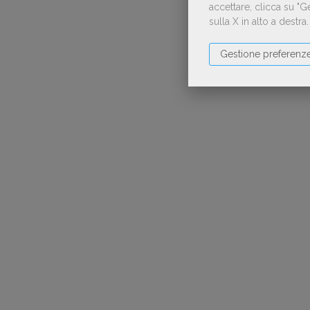
accettare, clicca su "
sulla X in alto a destra
Gestione preferenz