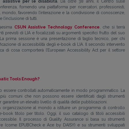
assistive per le disabilità
. Da oltre 38 anni, il Centro sulle
nferenza, fornendo una piattaforma per ricercatori, professionisti,
 il mondo, favorendo l’interazione e la condivisione di conoscenze,
’inclusione di tutti.
39esima
CSUN Assistive Technology Conference
, che si terrà
ti previsti di LIA e focalizzati su argomenti specifici frutto del suo
La prima sessione è una presentazione di taglio tecnico, per chi
icazione di accessibilità degli e-book di LIA. Il secondo intervento
mica di cosa comporterà l’European Accessibility Act per il settore
matic Tools Enough?
ssono essere controllati automaticamente in modo programmatico. La
 più comuni che non possono essere identificati dagli strumenti
arantire un elevato livello di qualità delle pubblicazioni.
a organizzazione al mondo a istituire un programma di controllo
 e-book titolo per titolo. Oggi, il suo catalogo di titoli accessibili
ssible. Il processo di Quality Assurance si basa su strumenti
tore (come EPUBCheck e Ace by DAISY) e su strumenti sviluppati