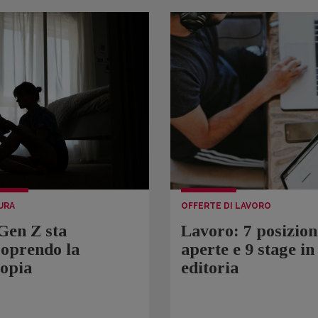
URA
OFFERTE DI LAVORO
Gen Z sta
Lavoro: 7 posizion
coprendo la
aperte e 9 stage in
topia
editoria