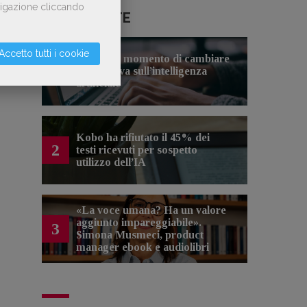
avigazione cliccando
LE PIÙ LETTE
Accetto tutti i cookie
Forse è il momento di cambiare
1
prospettiva sull’intelligenza
artificiale
Kobo ha rifiutato il 45% dei
2
testi ricevuti per sospetto
utilizzo dell’IA
«La voce umana? Ha un valore
aggiunto impareggiabile».
3
Simona Musmeci, product
manager ebook e audiolibri