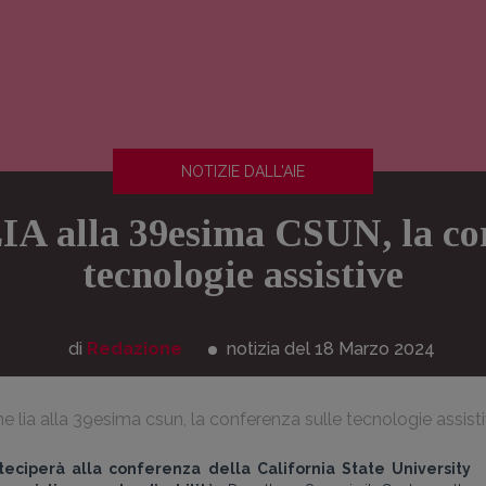
NOTIZIE DALL'AIE
IA alla 39esima CSUN, la con
tecnologie assistive
di
Redazione
notizia del 18
Marzo
2024
e lia alla 39esima csun, la conferenza sulle tecnologie assist
eciperà alla conferenza della California State University