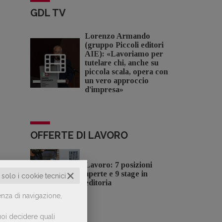
GDL TV
Lorenzo Armando
(gruppo Piccoli editori
AIE): «Lavoriamo per
tutelare chi, anche su
piccola scala, opera con
un vero approccio
d'impresa»
OFFERTE DI LAVORO
Lavoro: 7 posizioni
✕
aperte e 9 stage in
o solo i cookie tecnici
editoria
enza di navigazione,
oi decidere quali