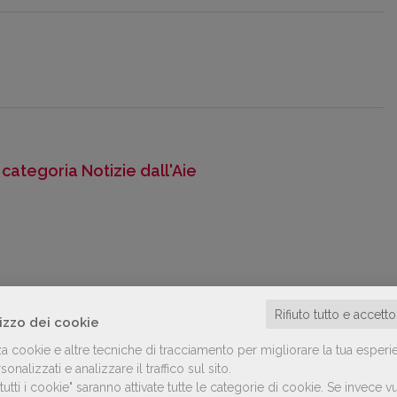
a categoria Notizie dall'Aie
Rifiuto tutto e accett
lizzo dei cookie
za cookie e altre tecniche di tracciamento per migliorare la tua esperi
onalizzati e analizzare il traffico sul sito.
utti i cookie" saranno attivate tutte le categorie di cookie.
Se invece vu