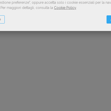
Gestione preferenze", oppure accetta solo i cookie essenziali per la n
.
Per maggiori dettagli, consulta la
Cookie Policy
.
e