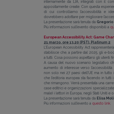
internamente da LIA, integrati con il co
appositamente create. Con questa esperie
di cui controlliamo l’accessibilità e id
dovrebbero adottare per migliorare l’access
La presentazione sarà tenuta da
Gregorio
Più informazioni sull’evento disponibili a
qu
European Accessibility Act: Game Cha
21 marzo, ore 13.20 (PST), Platinum 2
L’European Accessibility Act rappresenterà 
stabilisce che, a partire dal 2025, gli e-boo
a tutti. Cosa possono aspettarsi gli utenti fi
A causa del nuovo scenario legislativo ch
aumento di interesse verso l’accessibilità 
non solo nei 27 paesi dell’UE ma in tutto
che l’editoria europea sta facendo in tutti i
che rimangono. Verrà presentata una carrell
case editrici e organizzazioni specializzat
male) i lettori in Europa, negli Stati Uniti e o
La presentazione sarà tenuta da
Elisa Moli
Più informazioni sull’evento a
questo link
.