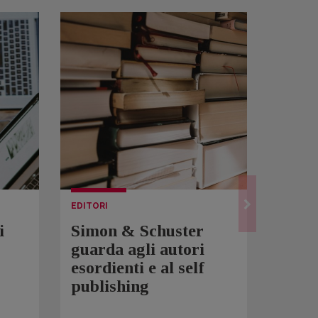
EDITORI
LETTUR
i
Simon & Schuster
Spam
guarda agli autori
Over
esordienti e al self
sono 
publishing
scrit
inqui