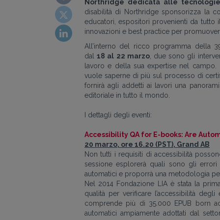
Northridge dedicata alle tecnologie 
disabilità di Northridge sponsorizza la co
educatori, espositori provenienti da tutto
innovazioni e best practice per promuovere l
All’interno del ricco programma della 
dal
18 al 22 marzo
, due sono gli interven
lavoro e della sua expertise nel campo. 
vuole saperne di più sul processo di certif
fornirà agli addetti ai lavori una panora
editoriale in tutto il mondo.
I dettagli degli eventi:
Accessibility QA for E-books: Are Auto
20 marzo, ore 16.20 (PST), Grand AB
Non tutti i requisiti di accessibilità po
sessione esplorerà quali sono gli errori
automatici e proporrà una metodologia per g
Nel 2014 Fondazione LIA è stata la prim
qualità per verificare l’accessibilità degli
comprende più di 35.000 EPUB born acce
automatici ampiamente adottati dal set