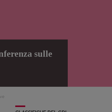
ferenza sulle
ive