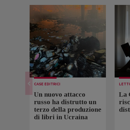
CASE EDITRICI
LETT
Un nuovo attacco
La 
russo ha distrutto un
ris
terzo della produzione
dis
di libri in Ucraina