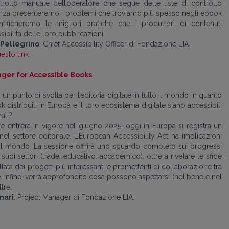
ntrollo manuale dell’operatore che segue delle liste di controllo
nza presenteremo i problemi che troviamo più spesso negli ebook
entificheremo le migliori pratiche che i produttori di contenuti
ibilità delle loro pubblicazioni.
 Pellegrino
, Chief Accessibility Officer di Fondazione LIA.
esto link
.
nger for Accessible Books
un punto di svolta per l’editoria digitale in tutto il mondo in quanto
k distribuiti in Europa e il loro ecosistema digitale siano accessibili
nali?
e entrerà in vigore nel giugno 2025, oggi in Europa si registra un
nel settore editoriale. L’European Accessibility Act ha implicazioni
 il mondo. La sessione offrirà uno sguardo completo sui progressi
 suoi settori (trade, educativo, accademico), oltre a rivelare le sfide
ata dei progetti più interessanti e promettenti di collaborazione tra
e. Infine, verrà approfondito cosa possono aspettarsi (nel bene e nel
ltre.
nari
, Project Manager di Fondazione LIA.