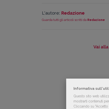
L'autore:
Redazione
Guarda tutti gli articoli scritti da
Redazione
Vai all
Informativa sull'uti
Questo sito web utiliz
mostrarti contenuti pers
Cliccando su "Accetto t