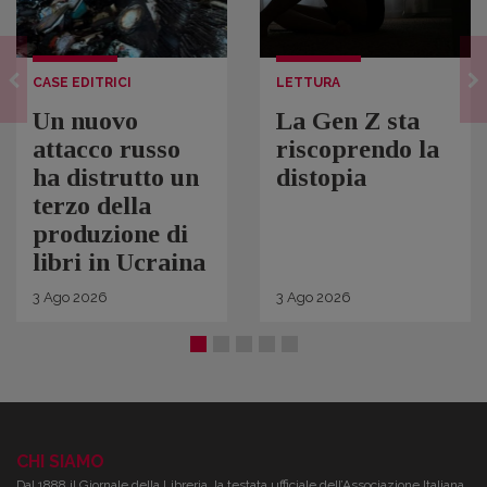
CASE EDITRICI
LETTURA
Un nuovo
La Gen Z sta
attacco russo
riscoprendo la
ha distrutto un
distopia
terzo della
produzione di
libri in Ucraina
3
Ago
2026
3
Ago
2026
CHI SIAMO
Dal 1888 il Giornale della Libreria, la testata ufficiale dell’Associazione Italiana