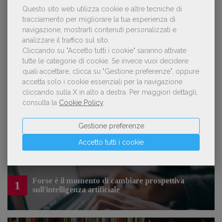
Questo sito web utilizza cookie e altre tecniche di
tracciamento per migliorare la tua esperienza di
navigazione, mostrarti contenuti personalizzati e
analizzare il traffico sul sito.
OFFERTE DI LAVORO
Cliccando su "Accetto tutti i cookie" saranno attivate
tutte le categorie di cookie.
Se invece vuoi decidere
quali accettare, clicca su "Gestione preferenze", oppure
Lavoro: 7 posizioni aperte e 9 stage in
accetta solo i cookie essenziali per la navigazione
editoria
cliccando sulla X in alto a destra.
Per maggiori dettagli,
consulta la
Cookie Policy
.
Gestione preferenze
Accetto tutti i cookie
LE PIÙ LETTE
Forse è il momento di cambiare prospettiva
1
sull’intelligenza artificiale