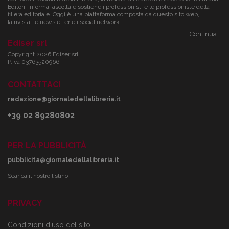
Editori, informa, ascolta e sostiene i professionisti e le professioniste della
filiera editoriale. Oggi è una piattaforma composta da questo sito web,
la rivista, le newsletter e i social network.
Continua...
Ediser srl
Copyright 2026 Ediser srl
P.Iva 03763520966
CONTATTACI
redazione@giornaledellalibreria.it
+39 02 89280802
PER LA PUBBLICITÀ
pubblicita@giornaledellalibreria.it
Scarica il nostro listino
PRIVACY
Condizioni d'uso del sito