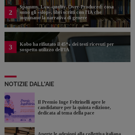
Spammy, Low-quality, Over-Produced: cosa
2
sono gli «slop», libri scritti con l'IA che
inquinano la narrativa di genere
Kobo ha rifiutato il 45% dei testi ricevuti per
3
sospetto utilizzo dell’IA
NOTIZIE DALL'AIE
Il Premio Inge Feltrinelli apre le
candidature per la quinta edizione,
dedicata al tema della pace
Aperte le adesioni alla collettiva italiana