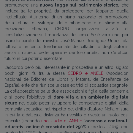
promuovere una
nuova legge sul patrimonio storico
, che
includa tra le proprietà da proteggere, per l’appunto, quella
intellettuale. All’interno di un piano nazionale di promozione
della lettura, di sviluppo delle biblioteche e di stimolo alla
creazione letteraria, CEDRO organizzerà attività di
sensibilizzazione sull’importanza del tema. Se è vero che, per
usare le parole del ministro José Manuel Rodríguez Uribes, «la
lettura è un diritto fondamentale dei cittadini e degli autori»,
senza il rispetto delle opere e dei loro artefici non c’è alcun
futuro in cui poterlo esercitare.
L’accordo però più interessante in prospettiva è un altro, siglato
pochi giorni fa tra la stessa
CEDRO e ANELE
(Asociación
Nacional de Editores de Libros y Material de Enseñanza de
España), ente che riunisce le case editrici di scolastica spagnole.
La collaborazione tra le due associazioni è figlia della pandemia
e si pone l’obiettivo di
dare vita a un ambiente digitale
sicuro
nel quale poter sviluppare le competenze digitali della
comunità scolastica, nel rispetto del diritto d’autore. Nella misura
in cui la didattica a distanza ha rivestito e riveste un ruolo così
cruciale (secondo
uno studio di ANELE
l’
accesso a contenuti
educativi online è cresciuto del 250%
rispetto al 2019, con
punte del 350% durante il confinamento) urge ideare soluzioni