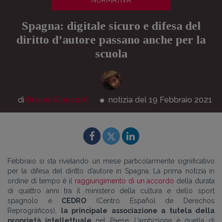
NORMATIVA
Spagna: digitale sicuro e difesa del
diritto d’autore passano anche per la
scuola
di
Bruno Giancarli
notizia del 19
Febbraio
2021
Febbraio si sta rivelando un mese particolarmente significativo
per la difesa del diritto d’autore in Spagna. La prima notizia in
ordine di tempo è il
raggiungimento di un accordo
della durata
di quattro anni tra il ministero della cultura e dello sport
spagnolo e
CEDRO
(Centro Español de Derechos
Reprográficos),
la principale associazione a tutela della
proprietà intellettuale
nel Paese. L’ambizione è quella di