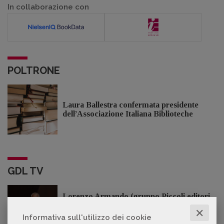
In collaborazione con
POLTRONE
Laura Ballestra confermata presidente
dell’Associazione Italiana Biblioteche
GDL TV
Lorenzo Armando (gruppo Piccoli editori
AIE): «Lavoriamo per tutelare chi, anche
✕
su piccola scala, opera con un vero
Informativa sull'utilizzo dei cookie
approccio d'impresa»