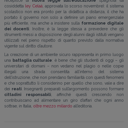
recepisce la
nuova legge sull’educazione
spagnola (la
cosiddetta
ley Celaá
, approvata lo scorso novembre): il sistema
scolastico non era pronto per la didattica a distanza, il che ha
portato il governo non solo a definire un piano emergenziale
più efficiente, ma anche a insistere sulla
formazione digitale
dei docenti
. Inoltre, è la legge stessa a prevedere che gli
strumenti messi a disposizione degli alunni dagli istituti vengano
utilizzati nel pieno rispetto di quanto previsto dalla normativa
vigente sul diritto d’autore.
La creazione di un ambiente sicuro rappresenta in primo luogo
una
battaglia culturale
: è bene che gli studenti di oggi – gli
universitari di domani – non vedano nel plagio o nelle copie
illegali una strada consentita all’interno del sistema
dell’istruzione, che non prendano familiarità con questi fenomeni
e che soprattutto li considerino per quello che sono, vale a dire
dei
reati
. Insegnanti preparati sull’argomento possono formare
cittadini responsabili
, affinché questi crescendo non
contribuiscano ad alimentare un giro d’affari che ogni anno
sottrae, in Italia,
oltre mezzo miliardo
all’editoria.