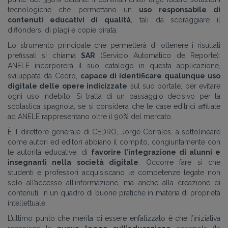
tecnologiche che permettano un
uso responsabile di
contenuti educativi di qualità
, tali da scoraggiare il
diffondersi di plagi e copie pirata.
Lo strumento principale che permetterà di ottenere i risultati
prefissati si chiama
SAR
(Servicio Automático de Reporte):
ANELE incorporerà il suo catalogo in questa applicazione,
sviluppata da Cedro,
capace di identificare qualunque uso
digitale delle opere indicizzate
sul suo portale, per evitare
ogni uso indebito. Si tratta di un passaggio decisivo per la
scolastica spagnola, se si considera che le case editrici affiliate
ad ANELE rappresentano oltre il 90% del mercato.
È il direttore generale di CEDRO, Jorge Corrales, a sottolineare
come autori ed editori abbiano il compito, congiuntamente con
le autorità educative, di
favorire l’integrazione di alunni e
insegnanti nella società digitale
. Occorre fare sì che
studenti e professori acquisiscano le competenze legate non
solo all’accesso all’informazione, ma anche alla creazione di
contenuti, in un quadro di buone pratiche in materia di proprietà
intellettuale.
L’ultimo punto che merita di essere enfatizzato è che l’iniziativa