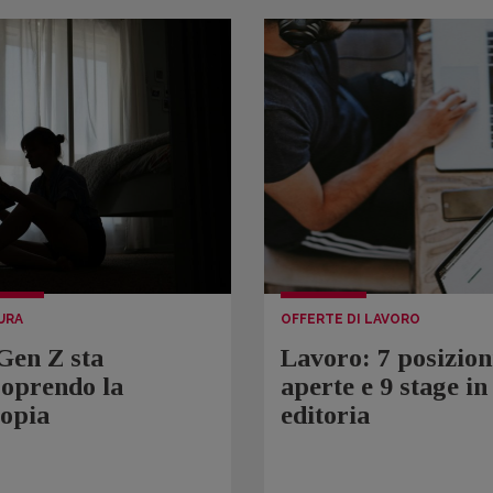
URA
OFFERTE DI LAVORO
Gen Z sta
Lavoro: 7 posizion
coprendo la
aperte e 9 stage in
topia
editoria