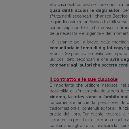
«La casa editrice deve essere orientata f
quali diritti acquisire dagli autori
per 
sfruttamenti secondari» chiarisce Beatrice 
e quindi costruire un flusso di diritti verso
partnership con terzi, che consenta di
n
delle necessità – e urgenza – del moment
«Ci saranno poi, a breve, delle modifiche
comunitaria in tema di digital copyri
Fabrizia Serpieri. «Una novità che imporrà ri
usi così detti secondari e che
avrà degl
compensi agli autori che occorre comi
Il contratto e le sue clausole
È importante che l’editore inserisca, nel
possibilità di sfruttamento dell’opera lette
cinema, la televisione o l’ambito mu
fondamentale anche la previsione di cl
trasformazioni ai contenuti editoriali, funzi
quello del libro. Per quanto riguarda la n
introdurrà la possibilità – proprio rispetto 
consentano agli autori di revocare la licen