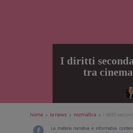
I diritti second
tra cinema
home
le news
normativa
i diritti seco
La materia narrativa e informativa conte