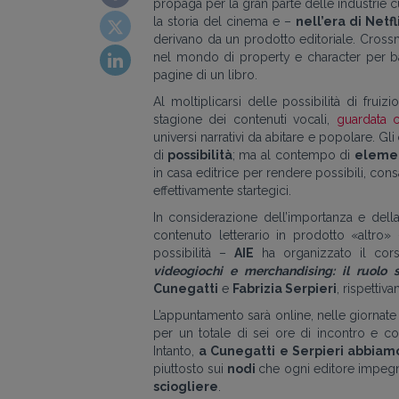
propaga per la gran parte delle industrie cu
la storia del cinema e –
nell’era di Netf
derivano da un prodotto editoriale. Crossm
nel mondo di property e character per ba
pagine di un libro.
Al moltiplicarsi delle possibilità di frui
stagione dei contenuti vocali,
guardata 
universi narrativi da abitare e popolare. Gli
di
possibilità
; ma al contempo di
elemen
in casa editrice per rendere possibili, con
effettivamente startegici.
In considerazione dell’importanza e dell
contenuto letterario in prodotto «altro
possibilità –
AIE
ha organizzato il co
videogiochi e merchandising: il ruolo st
Cunegatti
e
Fabrizia Serpieri
, rispettiv
L’appuntamento sarà online, nelle giornate
per un totale di sei ore di incontro e co
Intanto,
a Cunegatti e Serpieri abbiamo
piuttosto sui
nodi
che ogni editore impegna
sciogliere
.