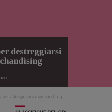
per destreggiarsi
rchandising
020
, teatro, videogiochi e merchandising