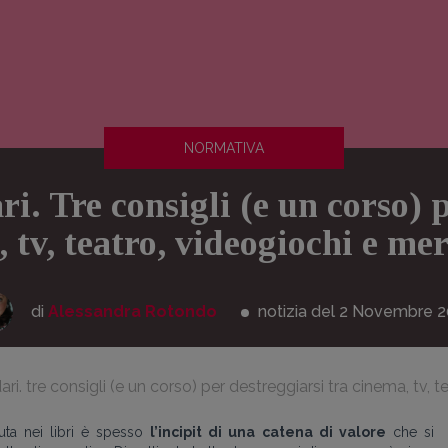
NORMATIVA
ari. Tre consigli (e un corso) 
, tv, teatro, videogiochi e me
di
Alessandra Rotondo
notizia del 2
Novembre
2
ndari. tre consigli (e un corso) per destreggiarsi tra cinema, tv
nuta nei libri è spesso
l’incipit di una catena di valore
che si