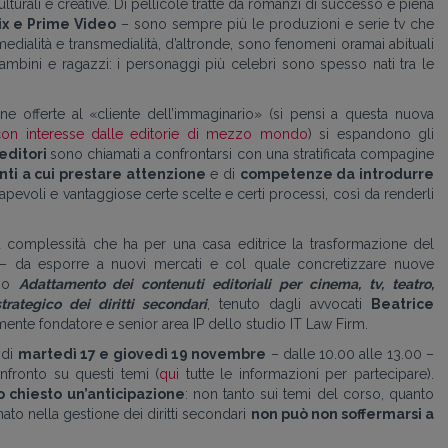
lturali e creative. Di pellicole tratte da romanzi di successo è piena
lix e Prime Video
– sono sempre più le produzioni e serie tv che
edialità e transmedialità, d’altronde, sono fenomeni oramai abituali
mbini e ragazzi: i personaggi più celebri sono spesso nati tra le
zione offerte al «cliente dell’immaginario» (si pensi a questa nuova
con interesse dalle editorie di mezzo mondo
) si espandono gli
editori
sono chiamati a confrontarsi con una stratificata compagine
ti a cui prestare attenzione
e di
competenze da introdurre
sapevoli e vantaggiose certe scelte e certi processi, così da renderli
a complessità che ha per una casa editrice la trasformazione del
» – da esporre a nuovi mercati e col quale concretizzare nuove
rso
Adattamento dei contenuti editoriali per cinema, tv, teatro,
rategico dei diritti secondari
, tenuto dagli avvocati
Beatrice
amente fondatore e senior area IP dello studio IT Law Firm.
 di
martedì 17 e giovedì 19 novembre
– dalle 10.00 alle 13.00 –
nfronto su questi temi (
qui
tutte le informazioni per partecipare).
 chiesto un’anticipazione
: non tanto sui temi del corso, quanto
to nella gestione dei diritti secondari
non può non soffermarsi a