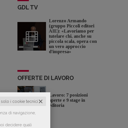
GDL TV
Lorenzo Armando
(gruppo Piccoli editori
AIE): «Lavoriamo per
tutelare chi, anche su
piccola scala, opera con
un vero approccio
d'impresa»
OFFERTE DI LAVORO
Lavoro: 7 posizioni
✕
aperte e 9 stage in
o solo i cookie tecnici
editoria
enza di navigazione,
oi decidere quali