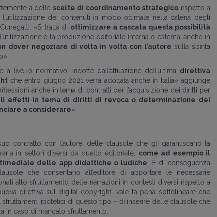
ortemente a delle
scelte di coordinamento strategico
rispetto a
l’utilizzazione dei contenuti in modo ottimale nella catena degli
Cunegatti. «Si tratta di
ottimizzare a cascata questa possibilità
 l’utilizzazione e la produzione editoriale interna o esterna, anche in
on d
over negoziare di volta in volta con l’autore
sulla spinta
o».
 a livello normativo, indotte dall’attuazione dell’ultima
direttiva
ght
che entro giugno 2021 verrà adottata anche in Italia» aggiunge
flessioni anche in tema di contratti per l’acquisizione dei diritti per
i effetti in tema di diritti di revoca o determinazione dei
nciare a considerare
».
 suo contratto con l’autore, delle clausole che gli garantiscano la
raria in settori diversi da quello editoriale,
come ad esempio il
ltimediale delle app didattiche o ludiche
. È di conseguenza
ausole che consentano all’editore di apportare le necessarie
onali allo sfruttamento delle narrazioni in contesti diversi rispetto a
uova direttiva sul digital copyright, vale la pena sottolineare che
a sfruttamenti ipotetici di questo tipo – di inserire delle clausole che
za in caso di mancato sfruttamento.