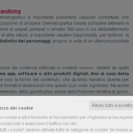
andising
nematografico è importante prevedere clausole contrattuali che
izzazione di un’opera cinematografica basata sull’opera letteraria in
one di sequel, prequel o remake. Nel caso in cui dall’adattamento
i altra natura, è importante valutare l’opportunità, per l’editore, di
istintivi dei personaggi
, proprio in vista di un ulteriore possibile
ione dei contenuti editoriali in contesti «nuovi», distanti da quelli
e app, software o altri prodotti digitali, fino al caso della
 è solo la forma del contenuto, che da testo narrativo diventa per
à di formati e destinazioni che questo può voler significare. Ma anche
er esempio della
gamification
, passa dalla fruizione narrativa al gioco.
tante che l’attenzione al profilo dei diritti morali dell’autore sia
tegrità
. Un’attenzione che potrebbe sfuggire nel momento in cui
Rifiuto tutto e accett
lizzo dei cookie
rodo della materia letteraria tanto distante da quello di partenza.
za cookie e altre tecniche di tracciamento per migliorare la tua esperi
onalizzati e analizzare il traffico sul sito.
utti i cookie" saranno attivate tutte le categorie di cookie.
Se invece vu