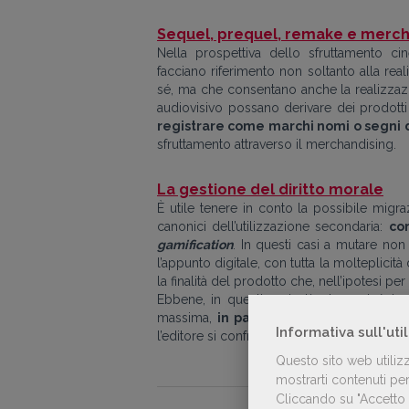
Sequel, prequel, remake e merch
Nella prospettiva dello sfruttamento ci
facciano riferimento non soltanto alla real
sé, ma che consentano anche la realizzazi
audiovisivo possano derivare dei prodotti d
registrare come marchi nomi o segni d
sfruttamento attraverso il merchandising.
La gestione del diritto morale
È utile tenere in conto la possibile migraz
canonici dell’utilizzazione secondaria:
com
gamification
. In questi casi a mutare non
l’appunto digitale, con tutta la molteplicit
la finalità del prodotto che, nell’ipotesi p
Ebbene, in questi casi più che mai, è impor
massima,
in particolare al diritto di in
Informativa sull'uti
l’editore si confronta con un contesto d’app
Questo sito web utiliz
mostrarti contenuti pers
Cliccando su "Accetto t