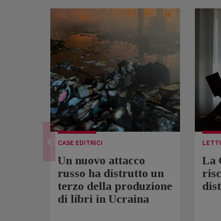
CASE EDITRICI
LETT
Un nuovo attacco
La 
russo ha distrutto un
ris
terzo della produzione
dis
di libri in Ucraina