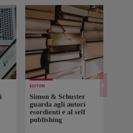
EDITORI
LETTUR
i
Simon & Schuster
Spam
guarda agli autori
Over
esordienti e al self
sono 
publishing
scrit
inqui