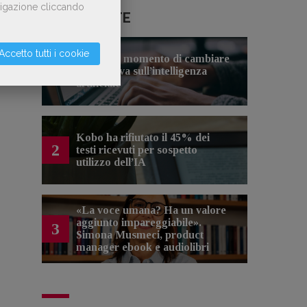
avigazione cliccando
LE PIÙ LETTE
Accetto tutti i cookie
Forse è il momento di cambiare
1
prospettiva sull’intelligenza
artificiale
Kobo ha rifiutato il 45% dei
2
testi ricevuti per sospetto
utilizzo dell’IA
«La voce umana? Ha un valore
aggiunto impareggiabile».
3
Simona Musmeci, product
manager ebook e audiolibri