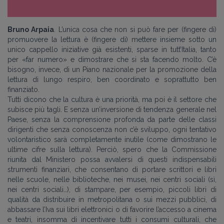
Bruno Arpaia
. L’unica cosa che non si può fare per (fingere di)
promuovere la lettura è (fingere di) mettere insieme sotto un
unico cappello iniziative già esistenti, sparse in tutt’Italia, tanto
per «far numero» e dimostrare che si sta facendo molto. C’è
bisogno, invece, di un Piano nazionale per la promozione della
lettura di lungo respiro, ben coordinato e soprattutto ben
finanziato.
Tutti dicono che la cultura è una priorità, ma poi è il settore che
subisce più tagli. E senza un’inversione di tendenza generale nel
Paese, senza la comprensione profonda da parte delle classi
dirigenti che senza conoscenza non c’è sviluppo, ogni tentativo
volontaristico sarà completamente inutile (come dimostrano le
ultime cifre sulla lettura). Perciò, spero che la Commissione
riunita dal Ministero possa avvalersi di questi indispensabili
strumenti finanziari, che consentano di portare scrittori e libri
nelle scuole, nelle biblioteche, nei musei, nei centri sociali (sì,
nei centri sociali…), di stampare, per esempio, piccoli libri di
qualità da distribuire in metropolitana o sui mezzi pubblici, di
abbassare l’Iva sui libri elettronici o di favorire l’accesso a cinema
e teatri, insomma di incentivare tutti i consumi culturali, che