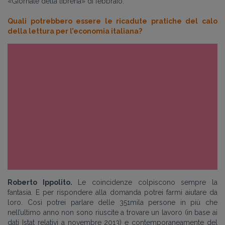
«Giornale della libreria» di febbraio.
Quali potrebbero essere le ricadute pratiche del calo
della lettura per l’economia italiana?
Roberto Ippolito.
Le coincidenze colpiscono sempre la
fantasia. E per rispondere alla domanda potrei farmi aiutare da
loro. Così potrei parlare delle 351mila persone in più che
nell’ultimo anno non sono riuscite a trovare un lavoro (in base ai
dati Istat relativi a novembre 2013) e contemporaneamente del