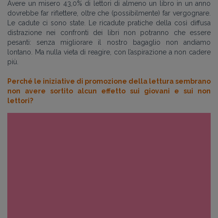
Avere un misero 43,0% di lettori di almeno un libro in un anno
dovrebbe far riflettere, oltre che (possibilmente) far vergognare.
Le cadute ci sono state. Le ricadute pratiche della così diffusa
distrazione nei confronti dei libri non potranno che essere
pesanti: senza migliorare il nostro bagaglio non andiamo
lontano. Ma nulla vieta di reagire, con l’aspirazione a non cadere
più.
Perché le iniziative di promozione della lettura sembrano
non avere sortito alcun effetto sui giovani e sui non
lettori?