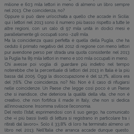
milione e 603 mila lettori in meno di almeno un libro sempre
nel 2013. Che coincidenza, no?
Oppure si può dare un’occhiata a quello che accade in Sicilia:
qui i lettori nel 2013 sono il numero più basso rispetto a tutte le
altre regioni, con un calo di 97 mila unità in dodici mesi e
parallelamente gli occupati sono -248 mila.
Ma la coincidenza quasi perfetta è quella della Puglia, che ha
ceduto il primato negativo del 2012 di regione con meno lettori
pur avendone perso per strada una quota consistente: nel 2013
la Puglia ha 89 mila lettori in meno e 100 mila occupati in meno.
Chi avesse poi voglia di guardare più indietro nel tempo
noterebbe che la percentuale di lettori del 2013 in Italia è la più
bassa dal 2005. Oggi la disoccupazione è del 12,7%, allora era
del 7,6%. Che coincidenza, no? No. Non è il caso di rifugiarsi
nelle coincidenze. Un Paese che legge così poco è un Paese
che si inaridisce, che deteriora la qualità della vita, che non è
creativo, che non fortifica il made in Italy, che non si dedica
all’innovazione. Insomma svilisce l’economia.
Del resto l’Istat, esprimendosi con il suo gergo, ha comunicato
che «i più bassi livelli di lettura si registrano in particolare tra i
ritirati dal lavoro». Solo il 33,8% di loro ha terminato almeno un
libro nel 2013. Nell’Italia che arranca accade dunque questo.