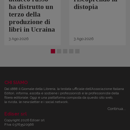
ha distrutto un
distopia
terzo della
produzione di
libri in Ucraina
3
Ago
2026
3
Ago
2026
CHI SIAMO
Dal 1888 il Giornale della Libreria, la testata ufficiale dell’Associazione Italiana
Editori, informa, ascolta e sostiene i professionisti e le professioniste della
filiera editoriale. Oggi è una piattaforma composta da questo sito web,
la rivista, le newsletter e i social network.
Continua...
Ediser srl
Copyright 2026 Ediser srl
P.Iva 03763520966