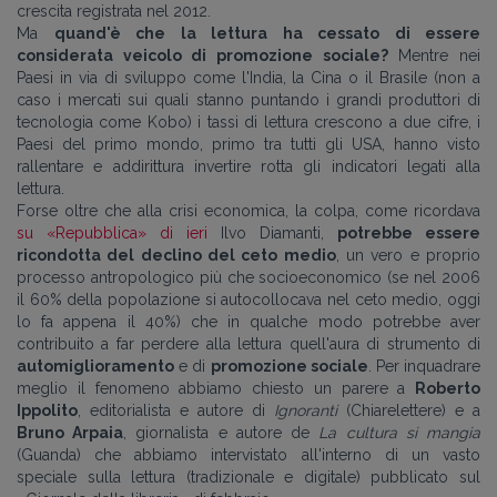
crescita registrata nel 2012.
Ma
quand'è che la lettura ha cessato di essere
considerata veicolo di promozione sociale?
Mentre nei
Paesi in via di sviluppo come l'India, la Cina o il Brasile (non a
caso i mercati sui quali stanno puntando i grandi produttori di
tecnologia come Kobo) i tassi di lettura crescono a due cifre, i
Paesi del primo mondo, primo tra tutti gli USA, hanno visto
rallentare e addirittura invertire rotta gli indicatori legati alla
lettura.
Forse oltre che alla crisi economica, la colpa, come ricordava
su «Repubblica» di ieri
Ilvo Diamanti,
potrebbe essere
ricondotta del declino del ceto medio
, un vero e proprio
processo antropologico più che socioeconomico (se nel 2006
il 60% della popolazione si autocollocava nel ceto medio, oggi
lo fa appena il 40%) che in qualche modo potrebbe aver
contribuito a far perdere alla lettura quell'aura di strumento di
automiglioramento
e di
promozione sociale
. Per inquadrare
meglio il fenomeno abbiamo chiesto un parere a
Roberto
Ippolito
, editorialista e autore di
Ignoranti
(Chiarelettere) e a
Bruno Arpaia
, giornalista e autore de
La cultura si mangia
(Guanda) che abbiamo intervistato all'interno di un vasto
speciale sulla lettura (tradizionale e digitale) pubblicato sul