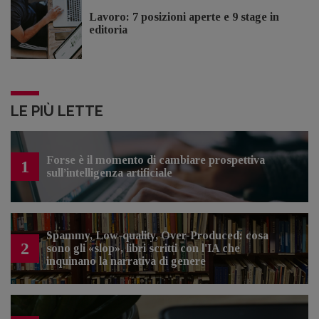
Lavoro: 7 posizioni aperte e 9 stage in
editoria
LE PIÙ LETTE
Forse è il momento di cambiare prospettiva
1
sull’intelligenza artificiale
Spammy, Low-quality, Over-Produced: cosa
2
sono gli «slop», libri scritti con l'IA che
inquinano la narrativa di genere