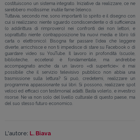
costituiscono un sistema integrato. Iniziative da realizzare, ce ne
sarebbero moltissime: inutile farne l’elenco.
Tuttavia, secondo me, sono importanti lo spirito e il disegno con
cui si realizzano: niente sguardo condiscendente o di sufficienza
(o addirittura di rimprovero) nei confronti dei non lettori, e
soprattutto niente contrapposizione tra nuovi media e libro (di
carta o elettronico). Bisogna far passare l’idea che leggere
diverte, arricchisce e non ti impedisce di stare su Facebook o di
guardare video su YouTube. Il lavoro in profondità (scuole,
biblioteche, eccetera) è fondamentale, ma andrebbe
accompagnato anche da un lavoro «di superficie»: è mai
possibile che il servizio televisivo pubblico non abbia una
trasmissione sulla lettura? Si può, credetemi, realizzare un
programma appassionante sui libri. Si possono, realizzare spot
veloci ed efficaci con testimonial adatti. Basta volerlo, e investirci
risorse. Ne va non solo del livello culturale di questo paese, ma
del suo stesso futuro economico.
L'autore:
L. Biava