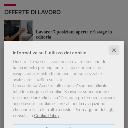
OFFERTE DI LAVORO
Lavoro: 7 posizioni aperte e 9 stage in
editoria
✕
Informativa sull'utilizzo dei cookie
Questo sito web utilizza cookie e altre tecniche di
tracciamento per migliorare la tua esperienza di
LE PIÙ LETTE
navigazione, mostrarti contenuti personalizzati e
analizzare il traffico sul sito.
Cliccando su "Accetto tutti i cookie" saranno attivate
Forse è il momento di cambiare prospettiva
1
tutte le categorie di cookie.
Se invece vuoi decidere
sull’intelligenza artificiale
quali accettare, clicca su "Gestione preferenze", oppure
accetta solo i cookie essenziali per la navigazione
cliccando sulla X in alto a destra.
Per maggiori dettagli,
consulta la
Cookie Policy
.
Kobo ha rifiutato il 45% dei testi ricevuti per
2
sospetto utilizzo dell’IA