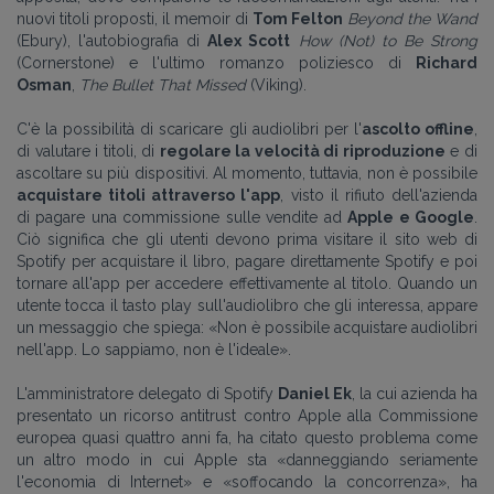
nuovi titoli proposti, il memoir di
Tom Felton
Beyond the Wand
(Ebury), l'autobiografia di
Alex Scott
How (Not) to Be Strong
(Cornerstone) e l'ultimo romanzo poliziesco di
Richard
Osman
,
The Bullet That Missed
(Viking).
C'è la possibilità di scaricare gli audiolibri per l'
ascolto offline
,
di valutare i titoli, di
regolare la velocità di riproduzione
e di
ascoltare su più dispositivi. Al momento, tuttavia, non è possibile
acquistare titoli attraverso l'app
, visto il rifiuto dell'azienda
di pagare una commissione sulle vendite ad
Apple e Google
.
Ciò significa che gli utenti devono prima visitare il sito web di
Spotify per acquistare il libro, pagare direttamente Spotify e poi
tornare all'app per accedere effettivamente al titolo. Quando un
utente tocca il tasto play sull'audiolibro che gli interessa, appare
un messaggio che spiega: «Non è possibile acquistare audiolibri
nell'app. Lo sappiamo, non è l'ideale».
L'amministratore delegato di Spotify
Daniel Ek
, la cui azienda ha
presentato un ricorso antitrust contro Apple alla Commissione
europea quasi quattro anni fa, ha citato questo problema come
un altro modo in cui Apple sta «danneggiando seriamente
l'economia di Internet» e «soffocando la concorrenza», ha