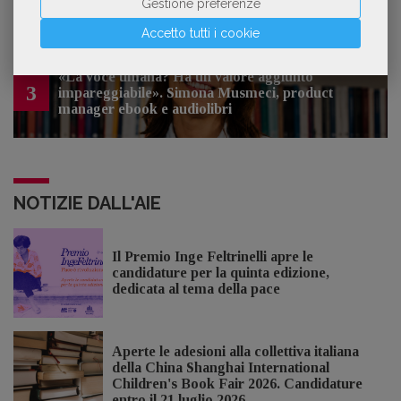
Gestione preferenze
Accetto tutti i cookie
«La voce umana? Ha un valore aggiunto
3
impareggiabile». Simona Musmeci, product
manager ebook e audiolibri
NOTIZIE DALL'AIE
Il Premio Inge Feltrinelli apre le
candidature per la quinta edizione,
dedicata al tema della pace
Aperte le adesioni alla collettiva italiana
della China Shanghai International
Children's Book Fair 2026. Candidature
entro il 21 luglio 2026