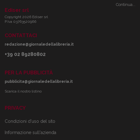
Continua...
Ediser srl
Copyright 2026 Ediser srl
P.Iva 03763520966
CONTATTACI
redazione@giornaledellalibreria.it
+39 02 89280802
PER LA PUBBLICITÀ
pubblicita@giornaledellalibreria.it
Scarica il nostro listino
PRIVACY
Condizioni d'uso del sito
Informazione sull'azienda