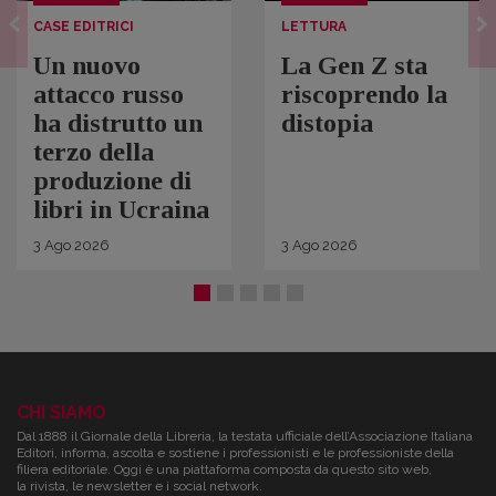
CASE EDITRICI
LETTURA
Un nuovo
La Gen Z sta
attacco russo
riscoprendo la
ha distrutto un
distopia
terzo della
produzione di
libri in Ucraina
3
Ago
2026
3
Ago
2026
CHI SIAMO
Dal 1888 il Giornale della Libreria, la testata ufficiale dell’Associazione Italiana
Editori, informa, ascolta e sostiene i professionisti e le professioniste della
filiera editoriale. Oggi è una piattaforma composta da questo sito web,
la rivista, le newsletter e i social network.