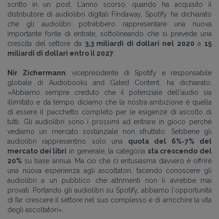
scritto in un post. L'anno scorso, quando ha acquisito il
distributore di audiolibri digitali Findaway, Spotify ha dichiarato
che gli audiolibri potrebbero rappresentare una nuova
importante fonte di entrate, sottolineando che si prevede una
crescita del settore da
3,3 miliardi di dollari nel 2020
a
15
miliardi di dollari entro il 2027
.
Nir Zichermann
, vicepresidente di Spotify e responsabile
globale di Audiobooks and Gated Content, ha dichiarato:
«Abbiamo sempre creduto che il potenziale dell'audio sia
illimitato e da tempo diciamo che la nostra ambizione è quella
di essere il pacchetto completo per le esigenze di ascolto di
tutti. Gli audiolibri sono i prossimi ad entrare in gioco perché
vediamo un mercato sostanziale non sfruttato: Sebbene gli
audiolibri rappresentino solo una
quota del 6%-7% del
mercato dei libri
in generale, la categoria
sta crescendo del
20%
su base annua. Ma ciò che ci entusiasma davvero è offrire
una nuova esperienza agli ascoltatori, facendo conoscere gli
audiolibri a un pubblico che altrimenti non li avrebbe mai
provati. Portando gli audiolibri su Spotify, abbiamo l'opportunità
di far crescere il settore nel suo complesso e di arricchire la vita
degli ascoltatori».