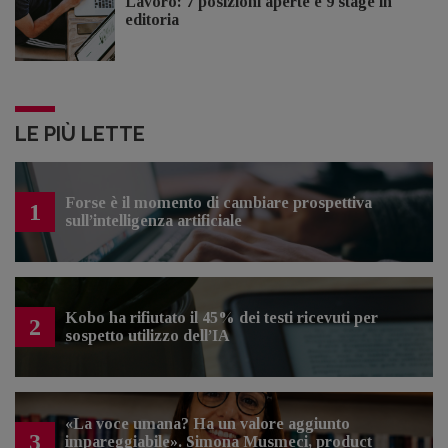
Lavoro: 7 posizioni aperte e 9 stage in
editoria
LE PIÙ LETTE
Forse è il momento di cambiare prospettiva
1
sull’intelligenza artificiale
Kobo ha rifiutato il 45% dei testi ricevuti per
2
sospetto utilizzo dell’IA
«La voce umana? Ha un valore aggiunto
3
impareggiabile». Simona Musmeci, product