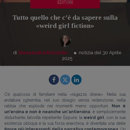
EDITORI
Tutto quello che c’è da sapere sulla
«weird girl fiction»
di
Alessandra Rotondo
notizia del 30
Aprile
2025
C’è qualcosa di familiare nella «ragazza strana». Nella sua
andatura sghemba, nel suo disagio senza redenzione, nella
rabbia che esplode nei momenti meno opportuni.
Non è
un'eroina e non è neanche un'antieroina
: è semplicemente
disturbante, talvolta repellente. Eppure, la
weird girl
, con la sua
esistenza obliqua e la sua forza anarchica, è diventata una delle
figure più interessanti della narrativa contemporanea
. Un