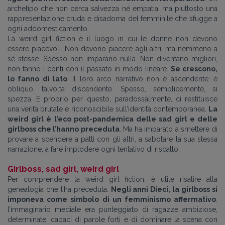
archetipo che non cerca salvezza né empatia, ma piuttosto una
rappresentazione cruda e disadorna del femminile che sfugge a
ogni addomesticamento.
La weird girl fiction è il luogo in cui le donne non devono
essere piacevoli. Non devono piacere agli altri, ma nemmeno a
sé stesse. Spesso non imparano nulla. Non diventano migliori,
non fanno i conti con il passato in modo lineare.
Se crescono,
lo fanno di lato
. Il loro arco narrativo non è ascendente: è
obliquo, talvolta discendente. Spesso, semplicemente, si
spezza. E proprio per questo, paradossalmente, ci restituisce
una verità brutale e riconoscibile sull’identità contemporanea.
La
weird girl è l’eco post-pandemica delle sad girl e delle
girlboss che l’hanno preceduta
. Ma ha imparato a smettere di
provare a scendere a patti con gli altri, a sabotare la sua stessa
narrazione, a fare implodere ogni tentativo di riscatto.
Girlboss, sad girl, weird girl
Per comprendere la weird girl fiction, è utile risalire alla
genealogia che l’ha preceduta.
Negli anni Dieci, la girlboss si
imponeva come simbolo di un femminismo affermativo
:
l’immaginario mediale era punteggiato di ragazze ambiziose,
determinate, capaci di parole forti e di dominare la scena con