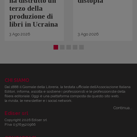
ha distrutto un
distopia
terzo della
produzione di
libri in Ucraina
3
Ago
2026
3
Ago
2026
CHI SIAMO
Dal 1888 il Giornale della Libreria, la testata ufficiale dell’Associazione Italiana
Editori, informa, ascolta e sostiene i professionisti e le professioniste della
filiera editoriale. Oggi è una piattaforma composta da questo sito web,
la rivista, le newsletter e i social network.
Continua...
Ediser srl
Copyright 2026 Ediser srl
P.Iva 03763520966