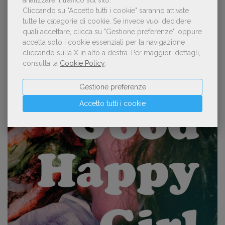
analizzare il traffico sul sito.
esplorazione interiore sul desiderio, l’invecchiamento e le
aspettative sociali legate alla femminilità.
Cliccando su "Accetto tutti i cookie" saranno attivate
tutte le categorie di cookie.
Se invece vuoi decidere
quali accettare, clicca su "Gestione preferenze", oppure
accetta solo i cookie essenziali per la navigazione
cliccando sulla X in alto a destra.
Per maggiori dettagli,
consulta la
Cookie Policy
.
Gestione preferenze
Accetto tutti i cookie