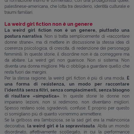
di formazione intimo e tormentato, con una protagonista queer,
palestinese-americana, che lotta tra desiderio, identità culturale e
traumi familiari.
La weird girl fiction non è un genere
La weird girl fiction non è un genere, piuttosto una
postura narrativa
. Non si tratta semplicemente di «raccontare
donne strane», ma di mettere in discussione la stessa idea di
coerenza psicologica, di crescita, di redenzione dei personaggi
femminili. In queste storie, il disordine non è da correggere ma
da abitare. La weird girl non guarisce. Non si sistema. Non
diventa una donna migliore. Ma ci obbliga a guardare quello che
resta fuori dai margini.
Per la stessa ragione, la weird girl fiction è più di una moda.
È
una forma di resistenza, un modo per raccontare
l’identità senza filtri, senza compiacimenti, senza bisogno
di risultare
«simpatica
»
. In queste storie le donne non
imparano lezioni, non si redimono, non diventano migliori.
Spesso restano sole, sgradevoli, confuse. E proprio per questo
ci somigliano più di quanto vorremmo ammettere.
Se la girlboss era l’ambiziosa, se la sad girl era la malinconica
decorativa,
la weird girl è la sopravvissuta
. Abita un mondo
disordinato, affettivamente scollegato, in cui la performance