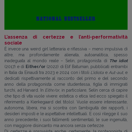
L’assenza di certezze e l’anti-performatività
sociale
È invece una weird girl letteraria e riflessiva
–
meno impulsiva di
altre, ma profondamente alienata, autoanalitica, spesso
inadeguata al mondo reale – Selin, protagonista di
The idiot
(2017) e di
Either/or
(2022) di Elif Batuman, pubblicati entrambi
in Italia da Einaudi tra 2023 e 2024 con i titoli
L’idiota
e
Aut-aut
, e
dedicati rispettivamente al racconto del primo e del secondo
anno della protagonista come studentessa, figlia di immigrati
turchi, ad Harvard. In
Eithr/or
, in particolare, Selin cerca di capire
che tipo di vita vuole vivere: estetica o etica (ed ecco spiegato il
riferimento a Kierkegaard del titolo). Vuole essere interessante,
autonoma, libera, ma si scontra con l’ambiguità dei rapporti, i
desideri imposti e le aspettative intellettuali. E così rilegge il suo
anno precedente, i suoi fallimenti sentimentali, le sue ingenuità,
con maggiore disincanto ma ancora senza certezze.
Di certezze è sprovvista anche, certamente, la protagonista di