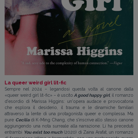
La queer weird girl lit-fic
Sempre nel 2024 – legandosi questa volta al canone dalla
«queer weird girl lit-fic» – ​è uscito
A good happy girl
, il romanzo
d'esordio di Marissa Higgins: un'opera audace e provocatoria
che esplora il desiderio, il trauma e le dinamiche familiari
attraverso la lente di una protagonista queer e complessa. Ma
pure
Cecilia
di K-Ming Chang, che s’inscrive allo stesso canone
aggiungendo una nota surreale alla narrazione.​ Li ha preceduti
entrambi
You exist too much
(2020) di Zaina Arafat, un romanzo