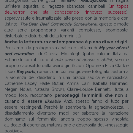
protagonista come glitch narrativo;
Yellowjackets
immagina
un’intera squadra di ragazze sbandate, cannibali (
un topos
dell’horror che sta conoscendo rinnovato successo
),
sopravvissute e traumatizzate, alle prese con la memoria e con
l’istinto.
The Bear
,
Beef
,
Somebody Somewhere…
queste e molte
altre serie propongono varianti complesse, scomposte,
disturbate e disturbanti della femminilità.
Anche la letteratura contemporanea è piena di weird girl
.
Pensiamo alla protagonista apatica e solitaria di
My year of rest
and relaxation
di Ottessa Moshfegh (pubblicato in Italia da
Feltrinelli con il titolo
I
l mio anno di riposo e oblio
), vero e
proprio caposaldo della weird girl fiction. Oppure a Eliza Clark e
il suo
Boy parts
, romanzo in cui una giovane fotografa trasforma
la violenza del desiderio in una pratica sadica e narcisistica.
Catherine Lacey, Halle Butler, Amina Cain, Isabella Hammad,
Megan Nolan, Natasha Brown, Claire-Louise Bennett…: tutte, a
modo loro, raccontano
personaggi femminili che non si
curano di essere
likeable
. Anzi, spesso fanno di tutto per
essere respingenti. Perché la stramberia, la sgradevolezza, il
disadattamento diventano modi per sabotare la narrazione
dominante sul femminile, ancora troppo spesso vincolata
all’ideale di coerenza, maturazione e doverosità del «messaggio
positivo».