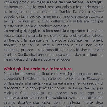
ironia tagliente e sicurezza.
A fare da contraltare, la sad girl
,
malinconica e fragile, con il mascara colato e le poesie postate
su Instagram e prima ancora su Tumblr. Da
Girls
a
Normal
people
, da Lana Del Rey ai meme sul languore autodistruttivo, la
sad girl ha incarnato il culto dell’emotività esibita ma non per
questo vuota, della vulnerabilità come stile.
La weird girl, oggi, è la loro sorella degenere
. Non vuole
essere capita, né salvata. È disfunzionale, problematica, talvolta
grottesca. È la ragazza che dice cose sbagliate nei momenti
sbagliati, che non sa stare al mondo e forse non vuole
nemmeno provarci. I suoi modelli non sono le vincenti, ma le
scartate. Quelle che hanno rotto qualcosa – dentro o fuori – e
hanno deciso di restare a osservare i cocci.
Weird girl tra serie tv e letteratura
Prima che attraverso la letteratura, le weird girl hanno cominciato
a popolare il nostro immaginario con le serie tv: in
Fleabag
la
protagonista infrange la quarta parete ma anche ogni regola di
autocontrollo e appropriatezza sociale; in
I may destroy you
,
Michaela Coel racconta una ragazza, suo alter-ego, che
sopravvive a una violenza riscrivendo da zero le coordinate del
trauma;
Russian doll
gioca con la reiterata morte della