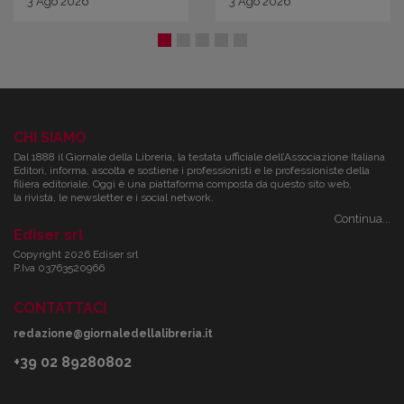
3
Ago
2026
3
Ago
2026
CHI SIAMO
Dal 1888 il Giornale della Libreria, la testata ufficiale dell’Associazione Italiana
Editori, informa, ascolta e sostiene i professionisti e le professioniste della
filiera editoriale. Oggi è una piattaforma composta da questo sito web,
la rivista, le newsletter e i social network.
Continua...
Ediser srl
Copyright 2026 Ediser srl
P.Iva 03763520966
CONTATTACI
redazione@giornaledellalibreria.it
+39 02 89280802