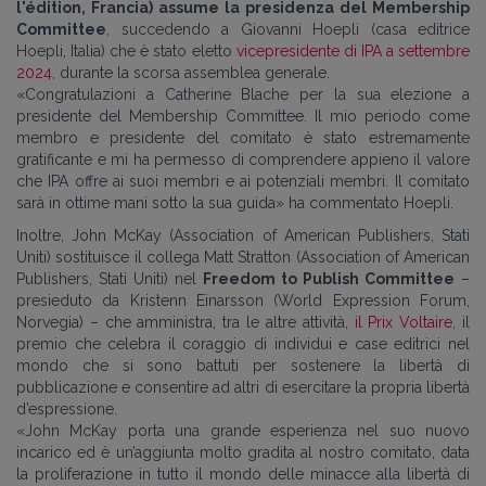
l'édition, Francia) assume la presidenza del Membership
Committee
, succedendo a Giovanni Hoepli (casa editrice
Hoepli, Italia) che è stato eletto
vicepresidente di IPA a settembre
2024
, durante la scorsa assemblea generale.
«Congratulazioni a Catherine Blache per la sua elezione a
presidente del Membership Committee. Il mio periodo come
membro e presidente del comitato è stato estremamente
gratificante e mi ha permesso di comprendere appieno il valore
che IPA offre ai suoi membri e ai potenziali membri. Il comitato
sarà in ottime mani sotto la sua guida» ha commentato Hoepli.
Inoltre, John McKay (Association of American Publishers, Stati
Uniti) sostituisce il collega Matt Stratton (Association of American
Publishers, Stati Uniti) nel
Freedom to Publish Committee
–
presieduto da Kristenn Einarsson (World Expression Forum,
Norvegia) – che amministra, tra le altre attività,
il Prix Voltaire
, il
premio che celebra il coraggio di individui e case editrici nel
mondo che si sono battuti per sostenere la libertà di
pubblicazione e consentire ad altri di esercitare la propria libertà
d’espressione.
«John McKay porta una grande esperienza nel suo nuovo
incarico ed è un’aggiunta molto gradita al nostro comitato, data
la proliferazione in tutto il mondo delle minacce alla libertà di