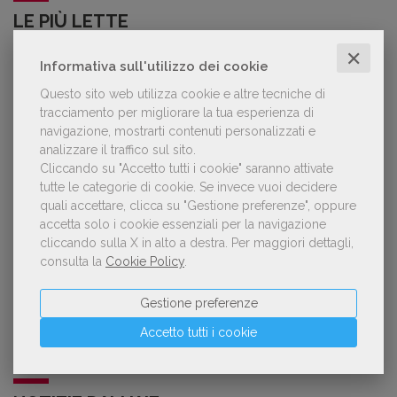
LE PIÙ LETTE
✕
Informativa sull'utilizzo dei cookie
Forse è il momento di cambiare prospettiva
1
Questo sito web utilizza cookie e altre tecniche di
sull’intelligenza artificiale
tracciamento per migliorare la tua esperienza di
navigazione, mostrarti contenuti personalizzati e
analizzare il traffico sul sito.
Cliccando su "Accetto tutti i cookie" saranno attivate
Kobo ha rifiutato il 45% dei testi ricevuti per
tutte le categorie di cookie.
Se invece vuoi decidere
2
sospetto utilizzo dell’IA
quali accettare, clicca su "Gestione preferenze", oppure
accetta solo i cookie essenziali per la navigazione
cliccando sulla X in alto a destra.
Per maggiori dettagli,
consulta la
Cookie Policy
.
«La voce umana? Ha un valore aggiunto
3
impareggiabile». Simona Musmeci, product
Gestione preferenze
manager ebook e audiolibri
Accetto tutti i cookie