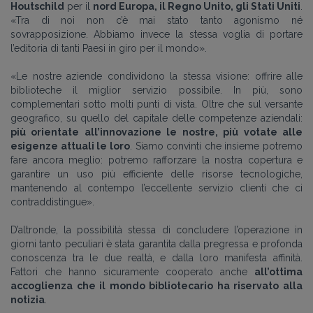
Houtschild
per il
nord Europa, il Regno Unito, gli Stati Uniti
.
«Tra di noi non c’è mai stato tanto agonismo né
sovrapposizione. Abbiamo invece la stessa voglia di portare
l’editoria di tanti Paesi in giro per il mondo».
«Le nostre aziende condividono la stessa visione: offrire alle
biblioteche il miglior servizio possibile. In più, sono
complementari sotto molti punti di vista. Oltre che sul versante
geografico, su quello del capitale delle competenze aziendali:
più orientate all’innovazione le nostre, più votate alle
esigenze attuali le loro
. Siamo convinti che insieme potremo
fare ancora meglio: potremo rafforzare la nostra copertura e
garantire un uso più efficiente delle risorse tecnologiche,
mantenendo al contempo l’eccellente servizio clienti che ci
contraddistingue».
D’altronde, la possibilità stessa di concludere l’operazione in
giorni tanto peculiari è stata garantita dalla pregressa e profonda
conoscenza tra le due realtà, e dalla loro manifesta affinità.
Fattori che hanno sicuramente cooperato anche
all’ottima
accoglienza che il mondo bibliotecario ha riservato alla
notizia
.