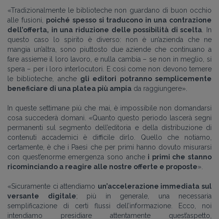
«Tradizionalmente le biblioteche non guardano di buon occhio
alle fusioni,
poiché spesso si traducono in una contrazione
dell’offerta, in una riduzione delle possibilità di scelta
. In
questo caso lo spirito è diverso: non è un’azienda che ne
mangia un’altra, sono piuttosto due aziende che continuano a
fare assieme il loro lavoro, e nulla cambia – se non in meglio, si
spera – per i loro interlocutori. E così come non devono temere
le biblioteche, anche
gli editori potranno semplicemente
beneficiare di una platea più ampia
da raggiungere».
In queste settimane più che mai, è impossibile non domandarsi
cosa succederà domani. «Quanto questo periodo lascerà segni
permanenti sul segmento dell’editoria e della distribuzione di
contenuti accademici è difficile dirlo. Quello che notiamo,
certamente, è che i Paesi che per primi hanno dovuto misurarsi
con quest’enorme emergenza sono anche
i primi che stanno
ricominciando a reagire alle nostre offerte e proposte
».
«Sicuramente ci attendiamo
un’accelerazione immediata sul
versante digitale
; più in generale, una necessaria
semplificazione di certi flussi dell’informazione. Ecco, noi
intendiamo presidiare attentamente quest’aspetto,