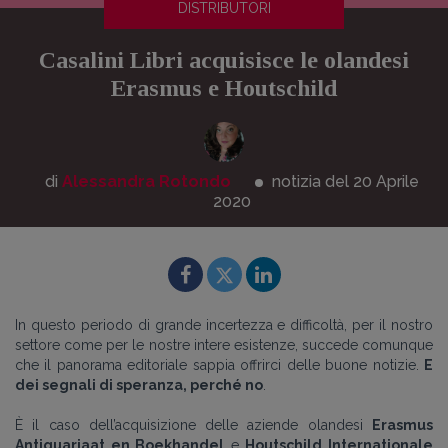
DISTRIBUTORI
Casalini Libri acquisisce le olandesi
Erasmus e Houtschild
di
Alessandra Rotondo
notizia del 20
Aprile
2020
In questo periodo di grande incertezza e difficoltà, per il nostro
settore come per le nostre intere esistenze, succede comunque
che il panorama editoriale sappia offrirci delle buone notizie.
E
dei segnali di speranza, perché no
.
È il caso dell’acquisizione delle aziende olandesi
Erasmus
Antiquariaat en Boekhandel
e
Houtschild Internationale