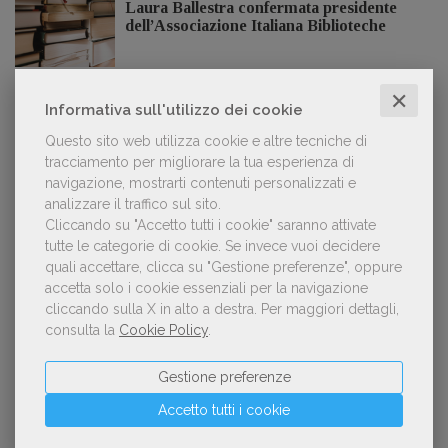
Laura Ballestra confermata presidente
dell’Associazione Italiana Biblioteche
✕
Informativa sull'utilizzo dei cookie
GDL TV
Questo sito web utilizza cookie e altre tecniche di
tracciamento per migliorare la tua esperienza di
navigazione, mostrarti contenuti personalizzati e
Lorenzo Armando (gruppo Piccoli editori
analizzare il traffico sul sito.
AIE): «Lavoriamo per tutelare chi, anche
Cliccando su "Accetto tutti i cookie" saranno attivate
su piccola scala, opera con un vero
approccio d'impresa»
tutte le categorie di cookie.
Se invece vuoi decidere
quali accettare, clicca su "Gestione preferenze", oppure
accetta solo i cookie essenziali per la navigazione
cliccando sulla X in alto a destra.
Per maggiori dettagli,
consulta la
Cookie Policy
.
OFFERTE DI LAVORO
Gestione preferenze
Lavoro: 7 posizioni aperte e 9 stage in
Accetto tutti i cookie
editoria