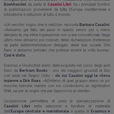
Boekhandel
da parte di
Casalini Libri
, tra i principali fornitori
di pubblicazioni provenienti da tutta l'Europa mediterranea a
biblioteche e istituzioni di tutto il mondo.
«Un vecchio sogno che si realizza» racconta
Barbara Casalini
.
«Avevamo già fatto dei passi in questo senso, più o meno
diec’anni fa, ma infine l’operazione non si era concretizzata. Negli
ultimi mesi abbiamo poi ricevuto delle dichiarazioni d’interesse
da parte dell’amministratore delegato delle due società, Dirk
Raes, e abbiamo pensato che potesse essere la volta buona».
Così è stato
.
Erasmus e Houtschild erano state acquisite nel corso degli anni
Dieci da
Bertram Books
– uno dei maggiori grossisti di libri
con sede nel Regno Unito –
da cui Casalini oggi le rileva
insieme a Dirk Raes
. «All’interno di quel gruppo erano un po’
mosche bianche, mentre con noi condividono un significativo
DNA, sia per le origini che per l’approccio al cliente».
L’acquisizione permetterà di unire la specializzazione di
Casalini Libri
nella selezione e fornitura di materiale
dell’
Europa centrale e meridionale
a quella di
Erasmus e