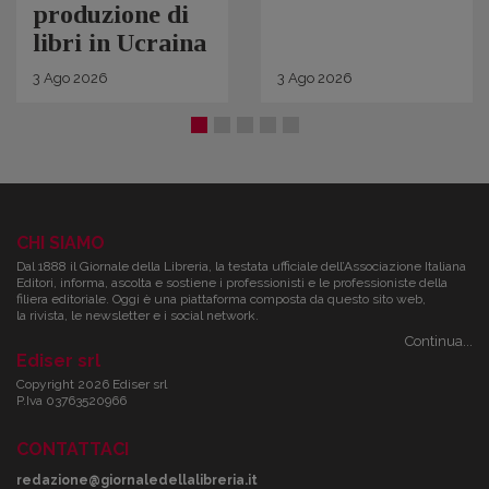
produzione di
libri in Ucraina
3
Ago
2026
3
Ago
2026
CHI SIAMO
Dal 1888 il Giornale della Libreria, la testata ufficiale dell’Associazione Italiana
Editori, informa, ascolta e sostiene i professionisti e le professioniste della
filiera editoriale. Oggi è una piattaforma composta da questo sito web,
la rivista, le newsletter e i social network.
Continua...
Ediser srl
Copyright 2026 Ediser srl
P.Iva 03763520966
CONTATTACI
redazione@giornaledellalibreria.it