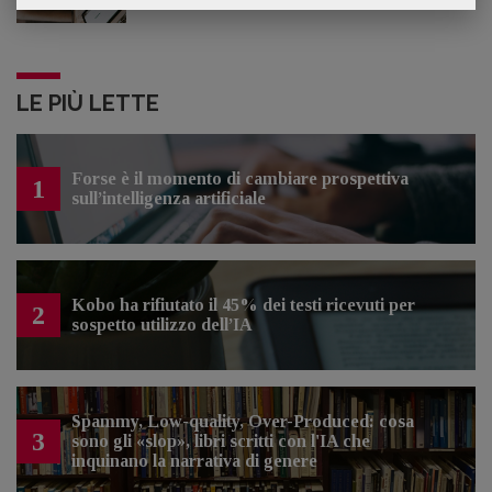
LE PIÙ LETTE
Forse è il momento di cambiare prospettiva
1
sull’intelligenza artificiale
Kobo ha rifiutato il 45% dei testi ricevuti per
2
sospetto utilizzo dell’IA
Spammy, Low-quality, Over-Produced: cosa
3
sono gli «slop», libri scritti con l'IA che
inquinano la narrativa di genere