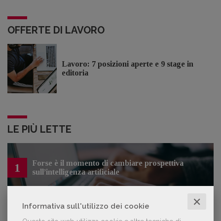
OFFERTE DI LAVORO
Lavoro: 7 posizioni aperte e 9 stage in
editoria
LE PIÙ LETTE
Forse è il momento di cambiare prospettiva
1
sull’intelligenza artificiale
✕
Informativa sull'utilizzo dei cookie
Kobo ha rifiutato il 45% dei testi ricevuti per