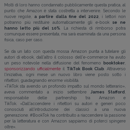
Molti di loro hanno condannato pubblicamente questa pratica, al
punto che Amazon è stata costretta a intervenire. Secondo le
nuove regole,
a partire dalla fine del 2022
, i lettori non
potranno più restituire automaticamente gli e-book
se ne
hanno letto più del 10%
. La richiesta di rimborso potra
comunque essere presentata, ma sarà esaminata da una persona
fisica, caso per caso.
Se da un lato con questa mossa Amazon punta a tutelare gli
autori di ebook, dall'altro il colosso dell'e-commerce ha avuto
un peso notevole nella diffusione
del fenomeno
booktoker
,
sponsorizzando ufficialmente
il
TikTok Book Club
.
Attraverso
l'iniziativa,
ogni mese un nuovo libro viene
posto
sotto i
riflettori,
guadagnando enorme visibilità.
«TikTok
sta avendo un profondo impatto sul mondo letterario
»,
aveva commentato a inizio settembre
James Stafford
,
responsabile delle partnership tra Amazon e
TikTok.
«
Dall'accendere i riflettori su autori e generi poco
conosciuti all'introduzione de
i
classici a una nuova
generazione
.
#BookTok ha contribuito a riaccendere la passione
per la letteratura
e con Amazon sappiamo di poterci spingere
oltre»
.