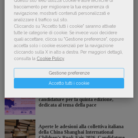
Questo sito web utilizza cookie e altre tecniche di
2
sospetto utilizzo dell’IA
tracciamento per migliorare la tua esperienza di
navigazione, mostrarti contenuti personalizzati e
analizzare il traffico sul sito.
Cliccando su "Accetto tutti i cookie" saranno attivate
«La voce umana? Ha un valore aggiunto
tutte le categorie di cookie.
Se invece vuoi decidere
3
impareggiabile». Simona Musmeci, product
quali accettare, clicca su "Gestione preferenze", oppure
manager ebook e audiolibri
accetta solo i cookie essenziali per la navigazione
cliccando sulla X in alto a destra.
Per maggiori dettagli,
consulta la
Cookie Policy
.
Gestione preferenze
NOTIZIE DALL'AIE
Accetto tutti i cookie
Il Premio Inge Feltrinelli apre le
candidature per la quinta edizione,
dedicata al tema della pace
Aperte le adesioni alla collettiva italiana
della China Shanghai International
Children's Book Fair 2026. Candidature