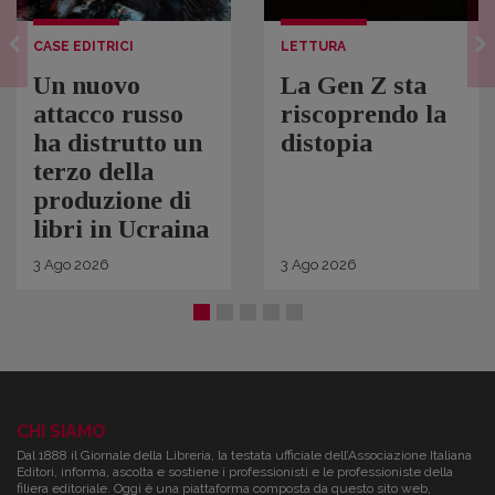
CASE EDITRICI
LETTURA
Un nuovo
La Gen Z sta
attacco russo
riscoprendo la
ha distrutto un
distopia
terzo della
produzione di
libri in Ucraina
3
Ago
2026
3
Ago
2026
CHI SIAMO
Dal 1888 il Giornale della Libreria, la testata ufficiale dell’Associazione Italiana
Editori, informa, ascolta e sostiene i professionisti e le professioniste della
filiera editoriale. Oggi è una piattaforma composta da questo sito web,