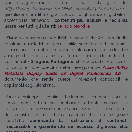
Questo aggiornamento – che si basa sulla guida del
W3C
Display Techniques for ONIX Accessibility Metadata 2.0 –
garantisce che i libri digitali soddisfino gli standard globali di
accessibilità, rendendo i
contenuti più inclusivi e facili da
usare per tutti gli utenti
:
per approfondire
.
«Siamo estremamente soddisfatti di sapere che Amazon Kindle
mostrerà i metadati di accessibilità secondo le linee guida
internazionali a cui abbiamo lavorato intensamente per oltre due
anni, e che molte altre piattaforme stanno adottando» ha
commentato
Gregorio Pellegrino
, chief accessibility officer di
Fondazione LIA e co-editor delle linee guida dell’
Accessibility
Metadata Display Guide for Digital Publications 2.0
, il
documento che rende queste innovazioni conoscibili e
applicabili dagli utenti finali.
«Questo sviluppo
– continua Pellegrino
–
renderà visibile lo
sforzo degli editori nel pubblicare e-book accessibili e
consentirà alle persone con disabilità visiva di sapere, prima
dell'acquisto, se un e-book risponde alle loro esigenze
specifiche,
eliminando la frustrazione di contenuti
inaccessibili e garantendo un accesso dignitoso alla