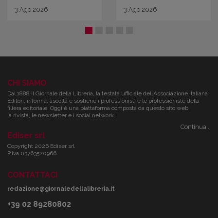
3
Ago
2026
3
Ago
2026
CHI SIAMO
Dal 1888 il Giornale della Libreria, la testata ufficiale dell’Associazione Italiana
Editori, informa, ascolta e sostiene i professionisti e le professioniste della
filiera editoriale. Oggi è una piattaforma composta da questo sito web,
la rivista, le newsletter e i social network.
Continua...
Ediser srl
Copyright 2026 Ediser srl
P.Iva 03763520966
CONTATTACI
redazione@giornaledellalibreria.it
+39 02 89280802