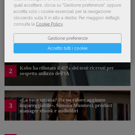
quali accettare, clicca su "Gestione preferenze", oppure
LE PIÙ LETTE
accetta solo i cookie essenziali per la navigazione
cliccando sulla X in alto a destra.
Per maggiori dettagli,
consulta la
Cookie Policy
.
Forse è il momento di cambiare prospettiva
1
Gestione preferenze
sull’intelligenza artificiale
Accetto tutti i cookie
Kobo ha rifiutato il 45% dei testi ricevuti per
2
sospetto utilizzo dell’IA
«La voce umana? Ha un valore aggiunto
3
impareggiabile». Simona Musmeci, product
manager ebook e audiolibri