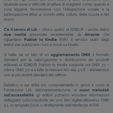
disabilità visiva o difficoltà di lettura di scegliere come, quando e
cosa leggere, favorendone così l’integrazione sociale e la
partecipazione attiva al mondo della cultura, della scuola e del
lavoro.
C’è il lavoro di LIA
– oltre a quello di EDItEUR – anche dietro
due novità
annunciate recentemente da
Amazon
che
riguardano
Publish to Kindle
(P2K), il servizio usato dagli
editori per pubblicare i loro e-book su Kindle.
Si tratta, da un lato, di un
aggiornamento ONIX
, il formato
standard per la catalogazione e distribuzione dei prodotti
editoriali di EDItEUR. Publish to Kindle supporta ora ONIX 3.1 –
oltre a ONIX 3.0 e a tutte le revisioni fino alla 3.0.8 – allineandosi
così ai più recenti standard del settore.
Dall’altro, e qui entra più compiutamente in gioco il ruolo di
Fondazione LIA, dell’implementazione di
nuovi metadati
sull’accessibilità
: gli editori potranno includere informazioni
dettagliate sull’accessibilità dei loro libri digitali attraverso ONIX
3.1, un template Excel o direttamente nell’interfaccia di P2K.