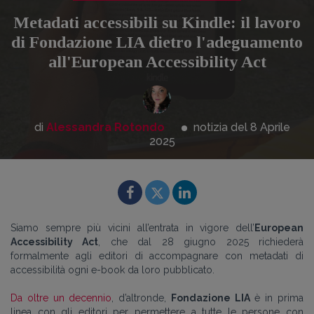
Metadati accessibili su Kindle: il lavoro
di Fondazione LIA dietro l'adeguamento
all'European Accessibility Act
di
Alessandra Rotondo
notizia del 8
Aprile
2025
Siamo sempre più vicini all’entrata in vigore dell’
European
Accessibility Act
, che dal 28 giugno 2025 richiederà
formalmente agli editori di accompagnare con metadati di
accessibilità ogni e-book da loro pubblicato.
Da oltre un decennio
, d’altronde,
Fondazione LIA
è in prima
linea con gli editori per permettere a tutte le persone con