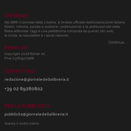
CHI SIAMO
Dal 1888 il Giornale della Libreria, la testata ufficiale dell’Associazione Italiana
Editori, informa, ascolta e sostiene i professionisti e le professioniste della
filiera editoriale. Oggi è una piattaforma composta da questo sito web,
la rivista, le newsletter e i social network.
Continua...
Ediser srl
Copyright 2026 Ediser srl
P.Iva 03763520966
CONTATTACI
redazione@giornaledellalibreria.it
+39 02 89280802
PER LA PUBBLICITÀ
pubblicita@giornaledellalibreria.it
Scarica il nostro listino