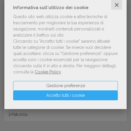
✕
Informativa sull'utilizzo dei cookie
Questo sito web utilizza cookie e altre tecniche di
tracciamento per migliorare la tua esperienza di
navigazione, mostrarti contenuti personalizzati e
analizzare il traffico sul sito.
Cliccando su "Accetto tutti i cookie" saranno attivate
tutte le categorie di cookie.
Se invece vuoi decidere
quali accettare, clicca su "Gestione preferenze", oppure
INNOVAZIONE
accetta solo i cookie essenziali per la navigazione
Stampa, pubblicità, e tablet
cliccando sulla X in alto a destra.
Per maggiori dettagli,
consulta la
Cookie Policy
.
Gestione preferenze
Accetto tutti i cookie
2
Feb
2011