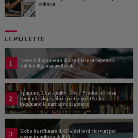
editoria
LE PIÙ LETTE
Forse è il momento di cambiare prospettiva
1
sull’intelligenza artificiale
Spammy, Low-quality, Over-Produced: cosa
2
sono gli «slop», libri scritti con l'IA che
inquinano la narrativa di genere
Kobo ha rifiutato il 45% dei testi ricevuti per
3
sospetto utilizzo dell’IA