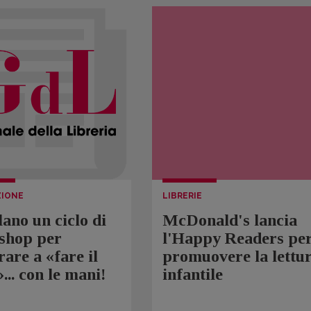
ZIONE
LIBRERIE
ano un ciclo di
McDonald's lancia
shop per
l'Happy Readers pe
are a «fare il
promuovere la lettu
»... con le mani!
infantile