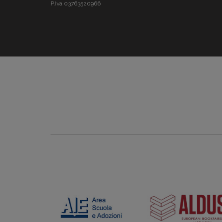
P.Iva 03763520966