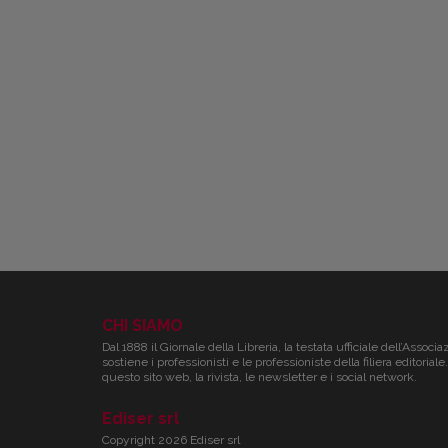
CHI SIAMO
Dal 1888 il Giornale della Libreria, la testata ufficiale dell’Associa
sostiene i professionisti e le professioniste della filiera editori
questo sito web, la rivista, le newsletter e i social network.
Ediser srl
Copyright 2026 Ediser srl