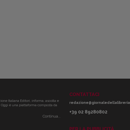
CONTATTACI
zione Italiana Editori, informa, ascolta e
redazione@giornaledellalibreria.
ale. Oggi è una piattaforma composta da
+39 02 89280802
Continua...
PER LA PUBBLICITÀ