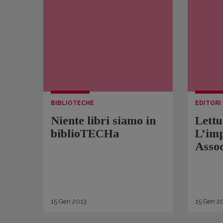
BIBLIOTECHE
EDITORI
Niente libri siamo in
Lettu
biblioTECHa
L’im
Asso
15
Gen
2013
15
Gen
20