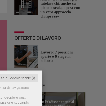
tutelare chi, anche su
piccola scala, opera con
un vero approccio
d'impresa»
OFFERTE DI LAVORO
Lavoro: 7 posizioni
aperte e 9 stage in
editoria
✕
o solo i cookie tecnici
LE PIÙ LETTE
enza di navigazione,
il
oi decidere quali
Con Nolan l’Odissea torna al
avigazione cliccando
1