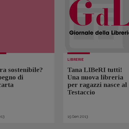
LIBRERIE
ra sostenibile?
Tana LIBeRI tutti!
pegno di
Una nuova libreria
carta
per ragazzi nasce al
Testaccio
13
15
Gen
2013