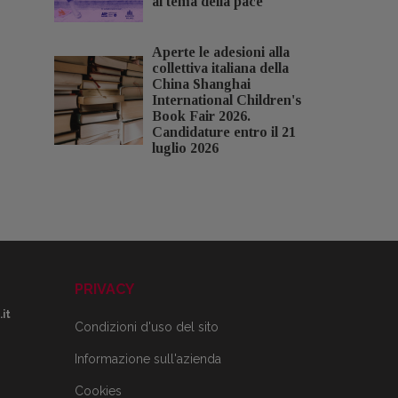
al tema della pace
Aperte le adesioni alla
collettiva italiana della
China Shanghai
International Children's
Book Fair 2026.
Candidature entro il 21
luglio 2026
PRIVACY
it
Condizioni d'uso del sito
Informazione sull'azienda
Cookies