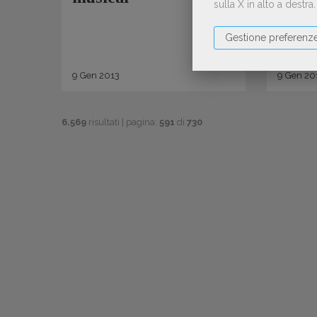
sulla X in alto a destra
cont
Gestione preferenz
9
Gen
2013
9
Gen
20
6.569
risultati | pagina:
591
di
730