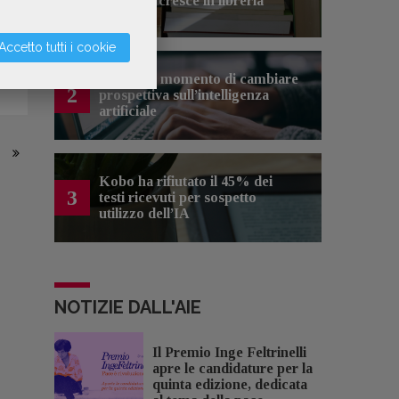
cinema e cresce in libreria
Accetto tutti i cookie
Forse è il momento di cambiare
2
prospettiva sull’intelligenza
artificiale
Kobo ha rifiutato il 45% dei
3
testi ricevuti per sospetto
utilizzo dell’IA
NOTIZIE DALL'AIE
Il Premio Inge Feltrinelli
apre le candidature per la
quinta edizione, dedicata