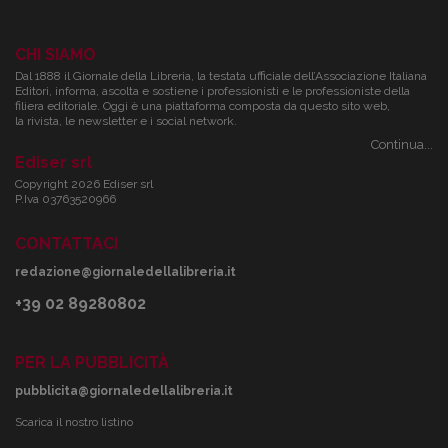
CHI SIAMO
Dal 1888 il Giornale della Libreria, la testata ufficiale dell’Associazione Italiana
Editori, informa, ascolta e sostiene i professionisti e le professioniste della
filiera editoriale. Oggi è una piattaforma composta da questo sito web,
la rivista, le newsletter e i social network.
Continua...
Ediser srl
Copyright 2026 Ediser srl
P.Iva 03763520966
CONTATTACI
redazione@giornaledellalibreria.it
+39 02 89280802
PER LA PUBBLICITÀ
pubblicita@giornaledellalibreria.it
Scarica il nostro listino