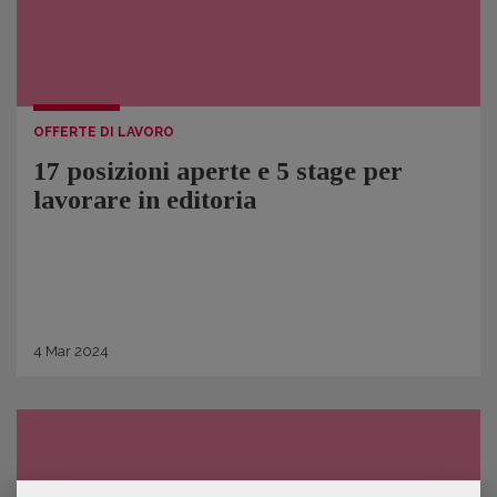
OFFERTE DI LAVORO
17 posizioni aperte e 5 stage per
lavorare in editoria
4
Mar
2024