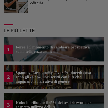
editoria
LE PIÙ LETTE
Forse è il momento di cambiare prospettiva
1
sull’intelligenza artificiale
Spammy, Low-quality, Over-Produced: cosa
2
sono gli «slop», libri scritti con l'IA che
inquinano la narrativa di genere
Kobo ha rifiutato il 45% dei testi ricevuti per
3
sospetto utilizzo dell’IA