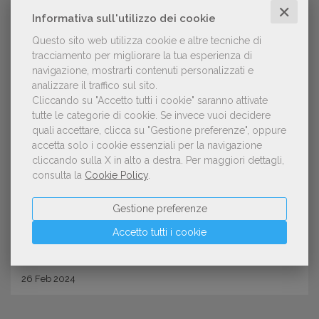
✕
Informativa sull'utilizzo dei cookie
Questo sito web utilizza cookie e altre tecniche di
tracciamento per migliorare la tua esperienza di
navigazione, mostrarti contenuti personalizzati e
analizzare il traffico sul sito.
Cliccando su "Accetto tutti i cookie" saranno attivate
tutte le categorie di cookie.
Se invece vuoi decidere
quali accettare, clicca su "Gestione preferenze", oppure
OFFERTE DI LAVORO
accetta solo i cookie essenziali per la navigazione
Lavorare in editoria: 19 posizioni
cliccando sulla X in alto a destra.
Per maggiori dettagli,
consulta la
Cookie Policy
.
aperte e 7 stage
Gestione preferenze
Accetto tutti i cookie
26
Feb
2024