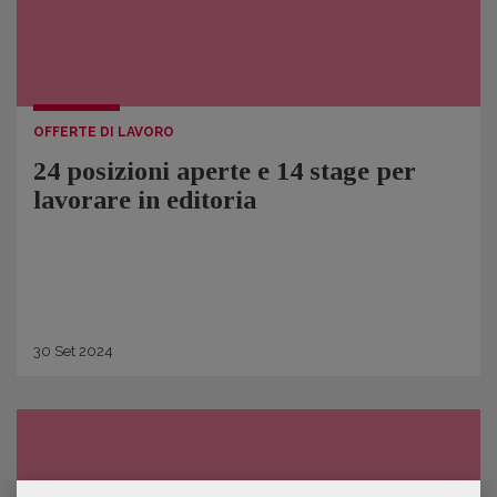
OFFERTE DI LAVORO
24 posizioni aperte e 14 stage per
lavorare in editoria
30
Set
2024