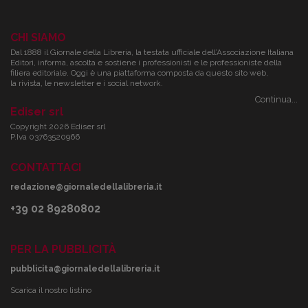
CHI SIAMO
Dal 1888 il Giornale della Libreria, la testata ufficiale dell’Associazione Italiana
Editori, informa, ascolta e sostiene i professionisti e le professioniste della
filiera editoriale. Oggi è una piattaforma composta da questo sito web,
la rivista, le newsletter e i social network.
Continua...
Ediser srl
Copyright 2026 Ediser srl
P.Iva 03763520966
CONTATTACI
redazione@giornaledellalibreria.it
+39 02 89280802
PER LA PUBBLICITÀ
pubblicita@giornaledellalibreria.it
Scarica il nostro listino