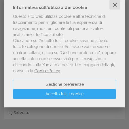
✕
Informativa sull'utilizzo dei cookie
Questo sito web utilizza cookie e altre tecniche di
tracciamento per migliorare la tua esperienza di
navigazione, mostrarti contenuti personalizzati e
analizzare il traffico sul sito.
Cliccando su "Accetto tutti i cookie" saranno attivate
tutte le categorie di cookie.
Se invece vuoi decidere
quali accettare, clicca su "Gestione preferenze", oppure
OFFERTE DI LAVORO
accetta solo i cookie essenziali per la navigazione
Lavorare in editoria: 28 posizioni
cliccando sulla X in alto a destra.
Per maggiori dettagli,
consulta la
Cookie Policy
.
aperte e 9 stage
Gestione preferenze
Accetto tutti i cookie
23
Set
2024