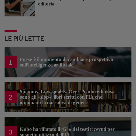
editoria
LE PIÙ LETTE
Forse è il momento di cambiare prospettiva
1
sull’intelligenza artificiale
Spammy, Low-quality, Over-Produced: cosa
2
sono gli «slop», libri scritti con l'IA che
inquinano la narrativa di genere
Kobo ha rifiutato il 45% dei testi ricevuti per
3
sospetto utilizzo dell’IA