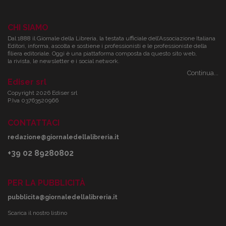
CHI SIAMO
Dal 1888 il Giornale della Libreria, la testata ufficiale dell’Associazione Italiana
Editori, informa, ascolta e sostiene i professionisti e le professioniste della
filiera editoriale. Oggi è una piattaforma composta da questo sito web,
la rivista, le newsletter e i social network.
Continua...
Ediser srl
Copyright 2026 Ediser srl
P.Iva 03763520966
CONTATTACI
redazione@giornaledellalibreria.it
+39 02 89280802
PER LA PUBBLICITÀ
pubblicita@giornaledellalibreria.it
Scarica il nostro listino