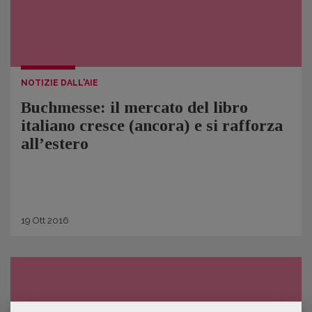
NOTIZIE DALL'AIE
Buchmesse: il mercato del libro
italiano cresce (ancora) e si rafforza
all’estero
19
Ott
2016