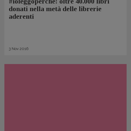
#ioleggoperché: oltre 40.000 libri
donati nella metà delle librerie
aderenti
3
Nov
2016