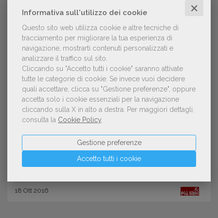
✕
Informativa sull'utilizzo dei cookie
Questo sito web utilizza cookie e altre tecniche di
tracciamento per migliorare la tua esperienza di
navigazione, mostrarti contenuti personalizzati e
analizzare il traffico sul sito.
Cliccando su "Accetto tutti i cookie" saranno attivate
tutte le categorie di cookie.
Se invece vuoi decidere
quali accettare, clicca su "Gestione preferenze", oppure
NOTIZIE DALL'AIE
accetta solo i cookie essenziali per la navigazione
A Più libri più liberi sono tutte storie.
cliccando sulla X in alto a destra.
Per maggiori dettagli,
consulta la
Cookie Policy
.
Guido Scarabottolo interpreta il
claim di quest'anno
Gestione preferenze
Accetto tutti i cookie
18
Ott
2016