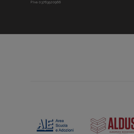
P.Iva 03763520966