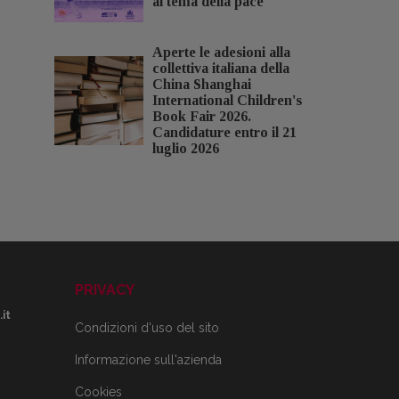
al tema della pace
Aperte le adesioni alla
collettiva italiana della
China Shanghai
International Children's
Book Fair 2026.
Candidature entro il 21
luglio 2026
PRIVACY
it
Condizioni d'uso del sito
Informazione sull'azienda
Cookies