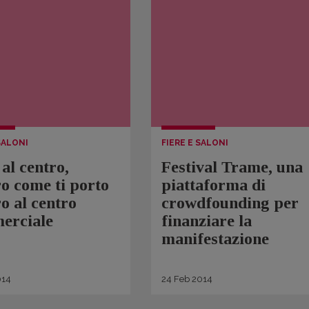
SALONI
FIERE E SALONI
 al centro,
Festival Trame, una
o come ti porto
piattaforma di
ro al centro
crowdfounding per
erciale
finanziare la
manifestazione
14
24
Feb
2014