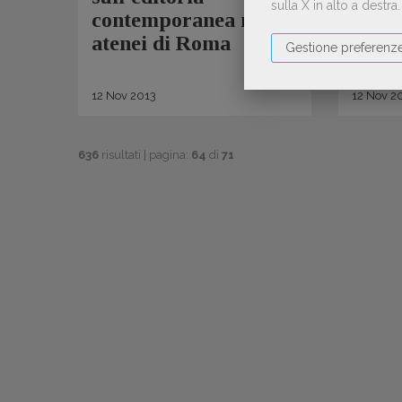
sulla X in alto a destra
contemporanea negli
Mila
atenei di Roma
Gestione preferenz
12
Nov
2013
12
Nov
20
636
risultati | pagina:
64
di
71