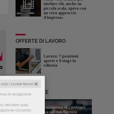
tutelare chi, anche su
piccola scala, opera con
un vero approccio
d'impresa»
OFFERTE DI LAVORO
Lavoro: 7 posizioni
aperte e 9 stage in
editoria
✕
o solo i cookie tecnici
LE PIÙ LETTE
enza di navigazione,
oi decidere quali
8
Forse è il momento di cambiare
avigazione cliccando
1
prospettiva sull’intelligenza