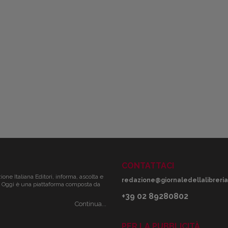
CONTATTACI
zione Italiana Editori, informa, ascolta e
redazione@giornaledellalibreria.
ale. Oggi è una piattaforma composta da
+39 02 89280802
Continua...
PER LA PUBBLICITÀ