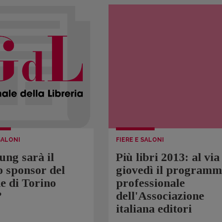
SALONI
FIERE E SALONI
ng sarà il
Più libri 2013: al via
 sponsor del
giovedì il program
e di Torino
professionale
?
dell'Associazione
italiana editori