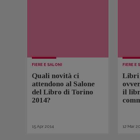
FIERE E SALONI
FIERE E 
Quali novità ci
Libri
attendono al Salone
ovver
del Libro di Torino
il lib
2014?
comm
15
Apr
2014
12
Mar
20