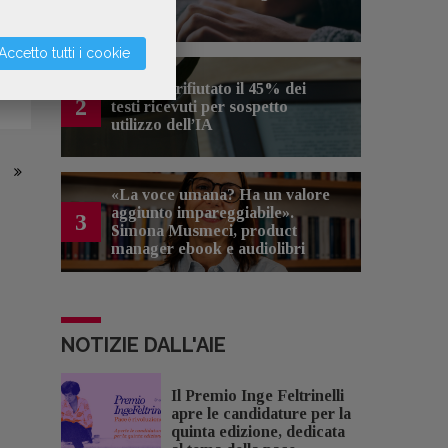
artificiale
Accetto tutti i cookie
Kobo ha rifiutato il 45% dei
2
testi ricevuti per sospetto
utilizzo dell’IA
«La voce umana? Ha un valore
aggiunto impareggiabile».
3
Simona Musmeci, product
manager ebook e audiolibri
NOTIZIE DALL'AIE
Il Premio Inge Feltrinelli
apre le candidature per la
quinta edizione, dedicata