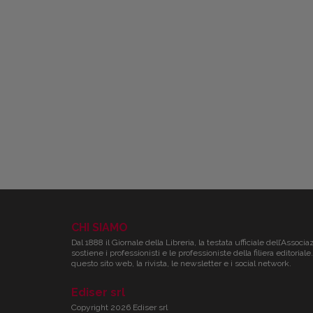
CHI SIAMO
Dal 1888 il Giornale della Libreria, la testata ufficiale dell’Associa
sostiene i professionisti e le professioniste della filiera editori
questo sito web, la rivista, le newsletter e i social network.
Ediser srl
Copyright 2026 Ediser srl