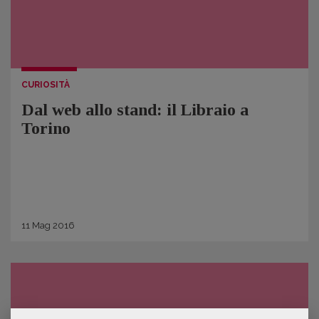
CURIOSITÀ
Dal web allo stand: il Libraio a
Torino
11
Mag
2016