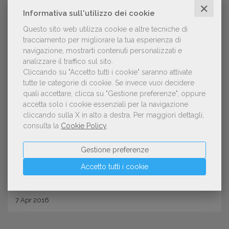
✕
Informativa sull'utilizzo dei cookie
Questo sito web utilizza cookie e altre tecniche di
tracciamento per migliorare la tua esperienza di
navigazione, mostrarti contenuti personalizzati e
analizzare il traffico sul sito.
Cliccando su "Accetto tutti i cookie" saranno attivate
tutte le categorie di cookie.
Se invece vuoi decidere
quali accettare, clicca su "Gestione preferenze", oppure
CURIOSITÀ
accetta solo i cookie essenziali per la navigazione
L’importanza dell’assortimento al
cliccando sulla X in alto a destra.
Per maggiori dettagli,
consulta la
Cookie Policy
.
centro del prossimo corso della
Scuola UEM. Intervista a Romano
Gestione preferenze
Montroni
Accetto tutti i cookie
7
Apr
2016