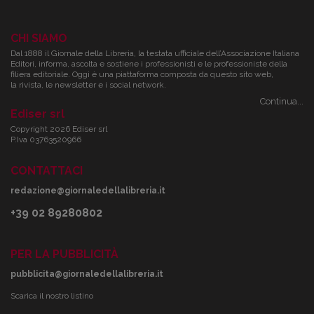
CHI SIAMO
Dal 1888 il Giornale della Libreria, la testata ufficiale dell’Associazione Italiana
Editori, informa, ascolta e sostiene i professionisti e le professioniste della
filiera editoriale. Oggi è una piattaforma composta da questo sito web,
la rivista, le newsletter e i social network.
Continua...
Ediser srl
Copyright 2026 Ediser srl
P.Iva 03763520966
CONTATTACI
redazione@giornaledellalibreria.it
+39 02 89280802
PER LA PUBBLICITÀ
pubblicita@giornaledellalibreria.it
Scarica il nostro listino