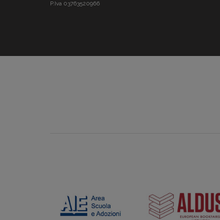
P.Iva 03763520966