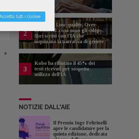
artificiale
Accetto tutti i cookie
Spammy, Low-quality, Over-
Produced: cosa sono gli «slop»,
2
libri scritti con l'IA che
inquinano la narrativa di genere
Kobo ha rifiutato il 45% dei
3
testi ricevuti per sospetto
utilizzo dell’IA
NOTIZIE DALL'AIE
Il Premio Inge Feltrinelli
apre le candidature per la
quinta edizione, dedicata