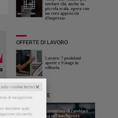
tutelare chi, anche su
piccola scala, opera con
un vero approccio
d'impresa»
OFFERTE DI LAVORO
Lavoro: 7 posizioni
aperte e 9 stage in
editoria
✕
o solo i cookie tecnici
LE PIÙ LETTE
enza di navigazione,
oi decidere quali
Forse è il momento di cambiare
avigazione cliccando
1
prospettiva sull’intelligenza