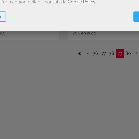
.
Per maggiori dettagli, consulta la
Cookie Policy
.
e
010
20
Gen
2010
76
77
78
79
80