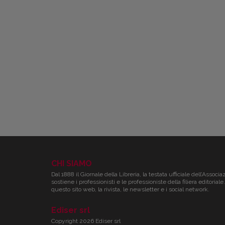
CHI SIAMO
Dal 1888 il Giornale della Libreria, la testata ufficiale dell’Associa
sostiene i professionisti e le professioniste della filiera editori
questo sito web, la rivista, le newsletter e i social network.
Ediser srl
Copyright 2026 Ediser srl