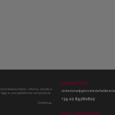
CONTATTACI
zione Italiana Editori, informa, ascolta e
redazione@giornaledellalibreria.
ale. Oggi è una piattaforma composta da
+39 02 89280802
Continua...
PER LA PUBBLICITÀ