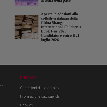
al tema della pace
Aperte le adesioni alla
collettiva italiana della
China Shanghai
International Children's
Book Fair 2026.
Candidature entro il 21
luglio 2026
PRIVACY
it
Condizioni d'uso del sito
Informazione sull'azienda
Cookies