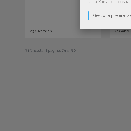
sulla X in alto a destra
Gestione preferenz
29
Gen
2010
21
Gen
2
715
risultati | pagina:
79
di
80