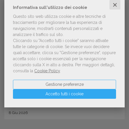
✕
Informativa sull'utilizzo dei cookie
Questo sito web utilizza cookie e altre tecniche di
tracciamento per migliorare la tua esperienza di
navigazione, mostrarti contenuti personalizzati e
analizzare il traffico sul sito.
Cliccando su "Accetto tutti i cookie" saranno attivate
tutte le categorie di cookie.
Se invece vuoi decidere
quali accettare, clicca su "Gestione preferenze", oppure
EDITORI
accetta solo i cookie essenziali per la navigazione
Lo Sheikh Zayed Book Award
cliccando sulla X in alto a destra.
Per maggiori dettagli,
consulta la
Cookie Policy
.
continua il dialogo con l’Italia:
aperte le candidature per l’edizione
Gestione preferenze
2027
Accetto tutti i cookie
8
Giu
2026