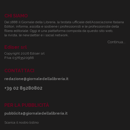
CHI SIAMO
Dal 1888 il Giornale della Libreria, la testata ufficiale dell’Associazione Italiana
Editori, informa, ascolta e sostiene i professionisti e le professioniste della
filiera editoriale. Oggi è una piattaforma composta da questo sito web,
la rivista, le newsletter e i social network.
Continua...
Ediser srl
Copyright 2026 Ediser srl
P.Iva 03763520966
CONTATTACI
redazione@giornaledellalibreria.it
+39 02 89280802
PER LA PUBBLICITÀ
pubblicita@giornaledellalibreria.it
Scarica il nostro listino