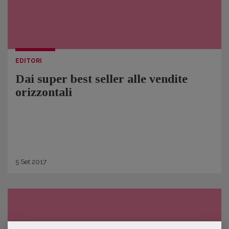
EDITORI
Dai super best seller alle vendite
orizzontali
5
Set
2017