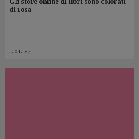
Gli store online di libri sono colorati
di rosa
27
Ott
2017