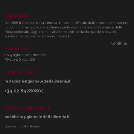
CHI SIAMO
Dal 1888 il Giornale della Libreria, la testata ufficiale dell’Associazione Italiana
Editori, informa, ascolta e sostiene i professionisti e le professioniste della
filiera editoriale. Oggi è una piattaforma composta da questo sito web,
la rivista, le newsletter e i social network.
Continua...
Ediser srl
Copyright 2026 Ediser srl
P.Iva 03763520966
CONTATTACI
redazione@giornaledellalibreria.it
+39 02 89280802
PER LA PUBBLICITÀ
pubblicita@giornaledellalibreria.it
Scarica il nostro listino