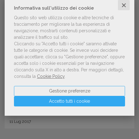
✕
Informativa sull'utilizzo dei cookie
Questo sito web utilizza cookie e altre tecniche di
tracciamento per migliorare la tua esperienza di
navigazione, mostrarti contenuti personalizzati e
analizzare il traffico sul sito.
Cliccando su "Accetto tutti i cookie" saranno attivate
tutte le categorie di cookie.
Se invece vuoi decidere
quali accettare, clicca su "Gestione preferenze", oppure
MERCATO
accetta solo i cookie essenziali per la navigazione
Da Castelporziano ai reading. Come
cliccando sulla X in alto a destra.
Per maggiori dettagli,
consulta la
Cookie Policy
.
cambia il mercato della poesia
Gestione preferenze
Accetto tutti i cookie
11
Lug
2017