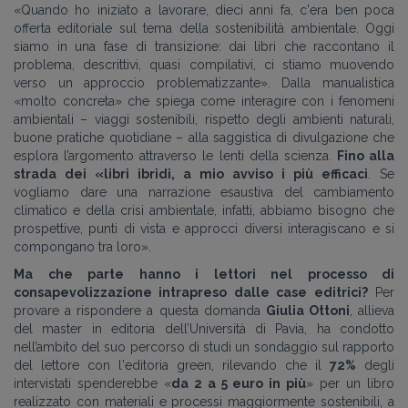
«Quando ho iniziato a lavorare, dieci anni fa, c'era ben poca
offerta editoriale sul tema della sostenibilità ambientale. Oggi
siamo in una fase di transizione: dai libri che raccontano il
problema, descrittivi, quasi compilativi, ci stiamo muovendo
verso un approccio problematizzante». Dalla manualistica
«molto concreta» che spiega come interagire con i fenomeni
ambientali – viaggi sostenibili, rispetto degli ambienti naturali,
buone pratiche quotidiane – alla saggistica di divulgazione che
esplora l’argomento attraverso le lenti della scienza.
Fino alla
strada dei
«libri ibridi, a mio avviso i più efficaci
. Se
vogliamo dare una narrazione esaustiva del cambiamento
climatico e della crisi ambientale, infatti, abbiamo bisogno che
prospettive, punti di vista e approcci diversi interagiscano e si
compongano tra loro».
Ma che parte hanno i lettori nel processo di
consapevolizzazione intrapreso dalle case editrici?
Per
provare a rispondere a questa domanda
Giulia Ottoni
, allieva
del master in editoria dell’Università di Pavia, ha condotto
nell’ambito del suo percorso di studi un sondaggio sul rapporto
del lettore con l'editoria green, rilevando che il
72%
degli
intervistati spenderebbe «
da 2 a 5 euro in più
» per un libro
realizzato con materiali e processi maggiormente sostenibili, a