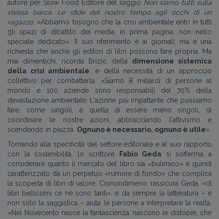
autore per Slow Food Editore del saggio
Non siamo tutti sulla
stessa barca. Le sfide del nostro tempo agli occhi di un
ragazzo.
«Abbiamo bisogno che la crisi ambientale entri in tutti
gli spazi di dibattito dei media, in prima pagina, non nello
speciale dedicato». Il suo riferimento è ai giornali, ma è una
richiesta che anche gli editori di libri possono fare propria. Ma
mai dimentichi, ricorda Brizio, della
dimensione sistemica
della crisi ambientale
, e della necessità di un approccio
collettivo per combatterla. «Siamo 8 miliardi di persone al
mondo e 100 aziende sono responsabili del 70% della
devastazione ambientale. L'azione più impattante che possiamo
fare, come singoli, è quella di essere meno singoli, di
coordinare le nostre azioni, abbracciando l'attivismo e
scendendo in piazza.
Ognuno è necessario, ognuno è utile
».
Tornando alla specificità del settore editoriale e al suo rapporto
con la sostenibilità, lo scrittore
Fabio Geda
si sofferma a
considerare quanto il mercato del libro sia «bulimico» e quindi
caratterizzato da un perpetuo «rumore di fondo» che complica
la scoperta di libri di valore. Cionondimeno, rassicura Geda, «di
libri bellissimi ce ne sono tanti», e da sempre la letteratura – e
non solo la saggistica – aiuta le persone a interpretare la realtà.
«Nel Novecento nasce la fantascienza, nascono le distopie, che