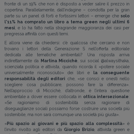
fronte di un 19% che non è disposto a veder salire il prezzo in
copertina. Parallelamente, dall’indagine – condotta per la gran
parte su un panel di forti e fortissimi lettori – emerge che
solo
l'11% ha comprato un libro a tema green negli ultimi 6
mesi
, e lo ha fatto nella stragrande maggioranza dei casi per
pregressa affinità con questi temi.
E allora viene da chiedersi: c’è qualcosa che cercano e non
trovano i lettori della Generazione S nell’offerta editoriale
dedicata alle tematiche ambientali? Una risposta arriva
indirettamente da
Martina Miccichè
, sui social @alwaysithaka,
scienziata politica e attivista, quando ricorda il «potere sociale
universalmente riconosciuto» dei libri e
la conseguente
responsabilità degli editori
che, «se consci e onesti nello
scegliere cosa pubblicare, possono fare la differenza».
Nell’approccio di Miccichè, d’altronde, è l’intera questione
ambientale a dover essere collocata in
ottica intersezionale
:
«Se ragioniamo di sostenibilità senza ragionare di
diseguaglianze sociali possiamo forse costruire una società più
sostenibile, ma non sarà comunque una società più giusta».
«
Più spazio ai giovani e più spazio alla complessità
» è
l’invito rivolto agli editori da
Giorgio Brizio
, attivista green e