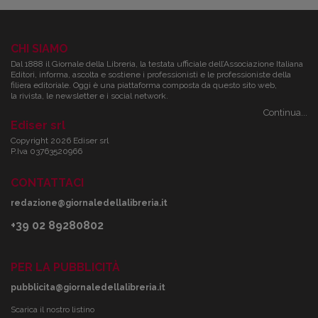
CHI SIAMO
Dal 1888 il Giornale della Libreria, la testata ufficiale dell’Associazione Italiana
Editori, informa, ascolta e sostiene i professionisti e le professioniste della
filiera editoriale. Oggi è una piattaforma composta da questo sito web,
la rivista, le newsletter e i social network.
Continua...
Ediser srl
Copyright 2026 Ediser srl
P.Iva 03763520966
CONTATTACI
redazione@giornaledellalibreria.it
+39 02 89280802
PER LA PUBBLICITÀ
pubblicita@giornaledellalibreria.it
Scarica il nostro listino