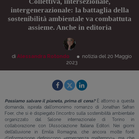
Collettiva, intersezionale,
intergenerazionale: la battaglia della
sostenibilità ambientale va combattuta
assieme. Anche in editoria
di
Alessandra Rotondo
notizia del 20
Maggio
2023
Possiamo salvare il pianeta, prima di cena?
È attorno a questa
domanda, ispirata dall’omonimo romanzo di Jonathan Safran
Foer, che si è dispiegato l’incontro sulla sostenibilità ambientale
organizzato dal Salone internazionale di Torino in
collaborazione con l’Associazione Italiana Editori. Nei giorni
dell’alluvione in Emilia Romagna, che ancora molte fonti
d’informazione definiscono «emergenza maltempo», ma che