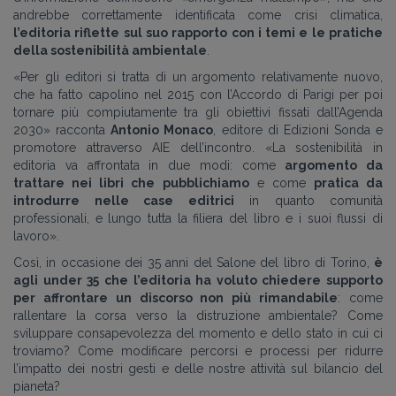
andrebbe correttamente identificata come crisi climatica,
l’editoria riflette sul suo rapporto con i temi e le pratiche
della sostenibilità ambientale
.
«Per gli editori si tratta di un argomento relativamente nuovo,
che ha fatto capolino nel 2015 con l’Accordo di Parigi per poi
tornare più compiutamente tra gli obiettivi fissati dall’Agenda
2030» racconta
Antonio Monaco
, editore di Edizioni Sonda e
promotore attraverso AIE dell’incontro. «La sostenibilità in
editoria va affrontata in due modi: come
argomento da
trattare nei libri che pubblichiamo
e come
pratica da
introdurre nelle case editrici
in quanto comunità
professionali, e lungo tutta la filiera del libro e i suoi flussi di
lavoro».
Così, in occasione dei 35 anni del Salone del libro di Torino,
è
agli under 35 che l’editoria ha voluto chiedere supporto
per affrontare un discorso non più rimandabile
: come
rallentare la corsa verso la distruzione ambientale? Come
sviluppare consapevolezza del momento e dello stato in cui ci
troviamo? Come modificare percorsi e processi per ridurre
l’impatto dei nostri gesti e delle nostre attività sul bilancio del
pianeta?