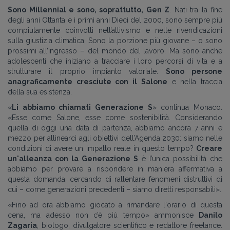
Sono Millennial e sono, soprattutto, Gen Z
. Nati tra la fine
degli anni Ottanta e i primi anni Dieci del 2000, sono sempre più
compiutamente coinvolti nell’attivismo e nelle rivendicazioni
sulla giustizia climatica. Sono la porzione più giovane – o sono
prossimi all’ingresso – del mondo del lavoro. Ma sono anche
adolescenti che iniziano a tracciare i loro percorsi di vita e a
strutturare il proprio impianto valoriale.
Sono persone
anagraficamente cresciute con il Salone
e nella traccia
della sua esistenza.
«
Li abbiamo chiamati Generazione S
» continua Monaco.
«Esse come Salone, esse come sostenibilità. Considerando
quella di oggi una data di partenza, abbiamo ancora 7 anni e
mezzo per allinearci agli obiettivi dell’Agenda 2030: siamo nelle
condizioni di avere un impatto reale in questo tempo?
Creare
un'alleanza con la Generazione S
è l’unica possibilità che
abbiamo per provare a rispondere in maniera affermativa a
questa domanda, cercando di rallentare fenomeni distruttivi di
cui – come generazioni precedenti – siamo diretti responsabili».
«Fino ad ora abbiamo giocato a rimandare l'orario di questa
cena, ma adesso non c’è più tempo» ammonisce
Danilo
Zagaria
, biologo, divulgatore scientifico e redattore freelance.