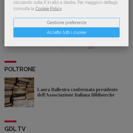
cliccando sulla X in alto a destra.
Per maggiori dettagli,
consulta la
Cookie Policy
.
Classifica di giugno 2026
Manualistica
Gestione preferenze
In collaborazione con
Accetto tutti i cookie
POLTRONE
Laura Ballestra confermata presidente
dell’Associazione Italiana Biblioteche
GDL TV