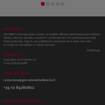
CHI SIAMO
Dal 1888 il Giornale della Libreria, la testata ufficiale dell’Associazione Italiana
Editori, informa, ascolta e sostiene i professionisti e le professioniste della
filiera editoriale. Oggi è una piattaforma composta da questo sito web,
la rivista, le newsletter e i social network.
Continua...
Ediser srl
Copyright 2026 Ediser srl
P.Iva 03763520966
CONTATTACI
redazione@giornaledellalibreria.it
+39 02 89280802
PER LA PUBBLICITÀ