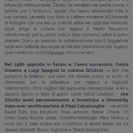
influenze mitteleuropee, Ziliotto ha ereditato dal padre l’ironia e
l’amore per il fantastico, qualità che hanno attraversato tutta la
sua carriera. Laureata con lode in Lettere moderne all’Università
di Bologna con una tesi su Collodi, entra nel 1958 alla Vallecchi,
dove dirige la collana per ragazzi Il Martin Pescatore,
introducendo per la prima volta in Italia numerosi autori e autrici
stranieri. Dopo un periodo di collaborazione con Il Saggiatore,
negli anni Settanta lavora per la RAI alle trasmissioni per ragazzi,
sperimentando nuovi linguaggi visivi e narrativi.
Nel 1986 approda in Salani e, l’anno successivo, fonda
insieme a Luigi Spagnol la collana Gl’Istrici
, «i libri che
pungono la fantasia»: una serie che diventa presto un punto di
riferimento per la letteratura per ragazzi e ragazze,
selezionando i titoli migliori del panorama internazionale. A lei si
devono l’arrivo in Italia di autrici come Astrid Lindgren –
che
Ziliotto andò personalmente a incontrare a Vimmerby
dopo aver sentito parlare di Pippi Calzelunghe
– ma anche
Roald Dahl, Eva Ibbotson, Tove Jansson, Reiner Zimnik, Uri
Orlev, Diana Wynne Jones, Christine Nöstlinger, Mary Norton e
molti altri. È stata inoltre una scopritrice di talenti italiani, tra cui
Silvana Gandolfi, Bruno Tognolini e Teresa Buongiorno.