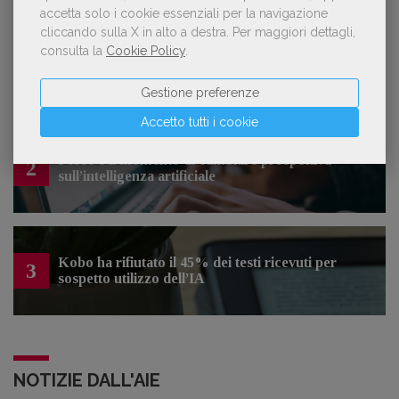
accetta solo i cookie essenziali per la navigazione
cliccando sulla X in alto a destra.
Per maggiori dettagli,
consulta la
Cookie Policy
.
Con Nolan l’Odissea torna al cinema e cresce in
1
libreria
Gestione preferenze
Accetto tutti i cookie
Forse è il momento di cambiare prospettiva
2
sull’intelligenza artificiale
Kobo ha rifiutato il 45% dei testi ricevuti per
3
sospetto utilizzo dell’IA
NOTIZIE DALL'AIE