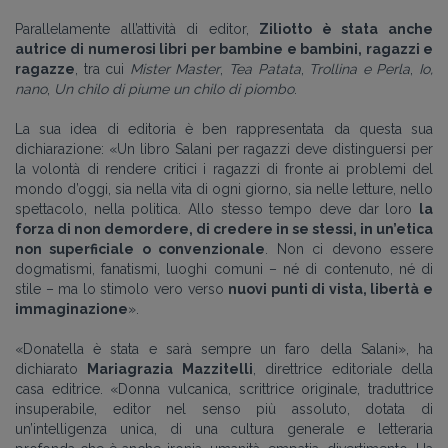
Parallelamente all’attività di editor,
Ziliotto è stata anche
autrice di numerosi libri per bambine e bambini, ragazzi e
ragazze
, tra cui
Mister Master
,
Tea Patata
,
Trollina e Perla
,
Io,
nano
,
Un chilo di piume un chilo di piombo
.
La sua idea di editoria è ben rappresentata da questa sua
dichiarazione: «Un libro Salani per ragazzi deve distinguersi per
la volontà di rendere critici i ragazzi di fronte ai problemi del
mondo d’oggi, sia nella vita di ogni giorno, sia nelle letture, nello
spettacolo, nella politica. Allo stesso tempo deve dar loro
la
forza di non demordere, di credere in se stessi, in un’etica
non superficiale o convenzionale
. Non ci devono essere
dogmatismi, fanatismi, luoghi comuni – né di contenuto, né di
stile – ma lo stimolo vero verso
nuovi punti di vista, libertà e
immaginazione
».
«Donatella è stata e sarà sempre un faro della Salani», ha
dichiarato
Mariagrazia Mazzitelli
, direttrice editoriale della
casa editrice. «Donna vulcanica, scrittrice originale, traduttrice
insuperabile, editor nel senso più assoluto, dotata di
un’intelligenza unica, di una cultura generale e letteraria