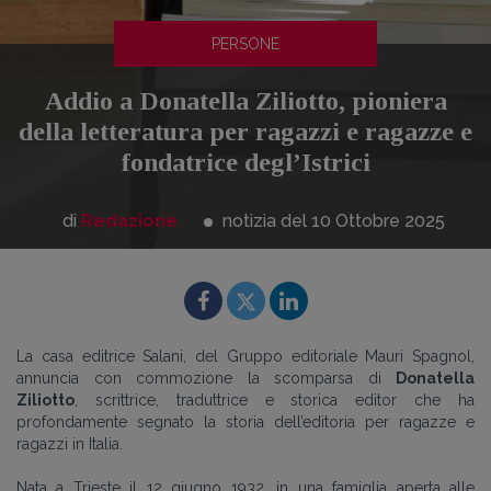
PERSONE
Addio a Donatella Ziliotto, pioniera
della letteratura per ragazzi e ragazze e
fondatrice degl’Istrici
di
Redazione
notizia del 10
Ottobre
2025
La casa editrice Salani, del Gruppo editoriale Mauri Spagnol,
annuncia con commozione la scomparsa di
Donatella
Ziliotto
, scrittrice, traduttrice e storica editor che ha
profondamente segnato la storia dell’editoria per ragazze e
ragazzi in Italia.
Nata a Trieste il 12 giugno 1932, in una famiglia aperta alle