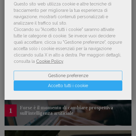
Questo sito web utilizza cookie e altre tecniche di
tracciamento per migliorare la tua esperienza di
navigazione, mostrarti contenuti personalizzati e
analizzare il traffico sul sito.
OFFERTE DI LAVORO
Cliccando su "Accetto tutti i cookie" saranno attivate
tutte le categorie di cookie.
Se invece vuoi decidere
quali accettare, clicca su "Gestione preferenze", oppure
Lavoro: 7 posizioni aperte e 9 stage in
accetta solo i cookie essenziali per la navigazione
editoria
cliccando sulla X in alto a destra.
Per maggiori dettagli,
consulta la
Cookie Policy
.
Gestione preferenze
LE PIÙ LETTE
Accetto tutti i cookie
Forse è il momento di cambiare prospettiva
1
sull’intelligenza artificiale