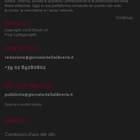
Editori, informa, ascolta e sostiene i professionisti e le professioniste della
filiera editoriale. Oggi è una piattaforma composta da questo sito web,
la rivista, le newsletter e i social network.
Continua...
Ediser srl
Copyright 2026 Ediser srl
P.Iva 03763520966
CONTATTACI
redazione@giornaledellalibreria.it
+39 02 89280802
PER LA PUBBLICITÀ
pubblicita@giornaledellalibreria.it
Scarica il nostro listino
PRIVACY
Condizioni d'uso del sito