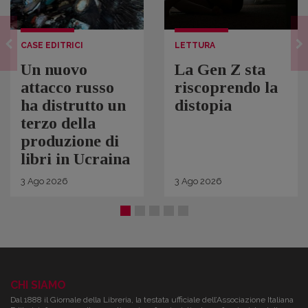
CASE EDITRICI
LETTURA
Un nuovo
La Gen Z sta
attacco russo
riscoprendo la
ha distrutto un
distopia
terzo della
produzione di
libri in Ucraina
3
Ago
2026
3
Ago
2026
CHI SIAMO
Dal 1888 il Giornale della Libreria, la testata ufficiale dell’Associazione Italiana