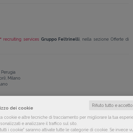
™ recruiting services
Gruppo Feltrinelli
, nella sezione Offerte di
, Perugia
bri), Milano
lano
ondadori
Rifiuto tutto e accett
lizzo dei cookie
on), Milano
za cookie e altre tecniche di tracciamento per migliorare la tua esperi
onalizzati e analizzare il traffico sul sito.
utti i cookie" saranno attivate tutte le categorie di cookie.
Se invece vu