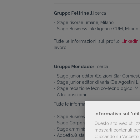
Gruppo Feltrinelli
cerca
- Stage risorse umane, Milano
- Stage Business Intelligence CRM, Milano
Tutte le informazioni sul profilo
LinkedIn
lavoro
Gruppo Mondadori
cerca
- Stage junior editor (Edizioni Star Comics)
- Stage junior editor di varia (De Agostini Li
- Stage redazione tecnico-tecnologico, Mi
- Altre posizioni
Tutte le informazioni sul
sito
di
Gruppo M
Informativa sull'uti
- Stage Business Development (BU Educati
- Stage Corporate Affairs, Milano
Questo sito web utiliz
- Stage amministrazione e bilancio, Milano
mostrarti contenuti pers
- Addetto/a stampa radio e tv, Roma
Cliccando su "Accetto t