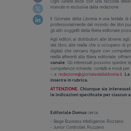
Ogni lunedì esce con una raccolta delle r
ricevute in esclusiva dalla redazione.
Il Giornale della Libreria è una testata 
professionalmente del mondo dei libri può t
gli altri soggetti della filiera editoriale p
Agli editori, ai distributori, alle librerie,
del libro, alle realtà che si occupano di
digitali che cercano figure con competenze
realtà afferenti alla filiera editoriale, offri
canale
. Gli interessati possono spedire l
competenze richieste, contatti e modi per i
– a
redazione@giornaledellalibreria.it
.
La
inserire in rubrica.
ATTENZIONE
. Chiunque sia interessa
le indicazioni specificate per ciascun 
Editoriale Domus
cerca
- Stage Business Intelligence, Rozzano
- Junior Controller, Rozzano