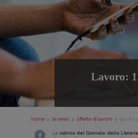
Lavoro: 12
home
le news
offerte di lavoro
lavoro: 
La
rubrica del Giornale della Libreri