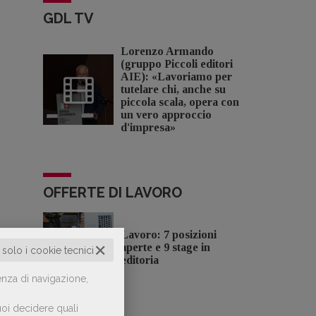
GDL TV
Lorenzo Armando
(gruppo Piccoli editori
AIE): «Lavoriamo per
tutelare chi, anche su
piccola scala, opera con
un vero approccio
d'impresa»
OFFERTE DI LAVORO
Lavoro: 7 posizioni
✕
aperte e 9 stage in
o solo i cookie tecnici
editoria
enza di navigazione,
oi decidere quali