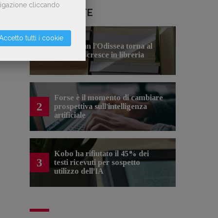
avigazione cliccando
LE PIÙ LETTE
Accetto tutti i cookie
Con Nolan l’Odissea torna al
1
cinema e cresce in libreria
Forse è il momento di cambiare
2
prospettiva sull’intelligenza
artificiale
Kobo ha rifiutato il 45% dei
3
testi ricevuti per sospetto
utilizzo dell’IA