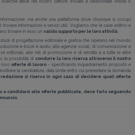
icerche attive nel nostro settore, trovate e selezionate online o
di informazione, ma anche una piattaforma dove chiunque si occupi
rovare informazioni e servizi utili. Vogliamo che le case editrici e
ossano trovare in esso un
valido supporto per le loro attività
.
 agli studi di progettazione editoriale e grafica che operano nel mondo
 produzione e-book e audio, alle agenzie social, di comunicazione e
 editoriali, alle reti di promozione e di vendita e a tutte le altre
amo la possibilità di
condurre la loro ricerca attraverso il nostro
e loro
offerte di lavoro
– specificando inquadramento proposto e
noltrare la candidatura, data limite entro cui presentare la domanda
 redazione si riserva in ogni caso di decidere quali offerte
to a candidarsi alle offerte pubblicate, deve farlo seguendo
annuncio.