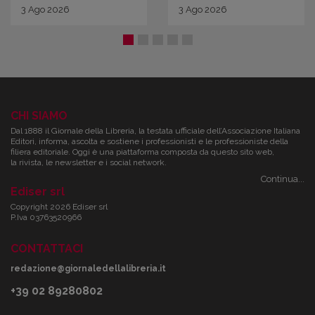
3
Ago
2026
3
Ago
2026
CHI SIAMO
Dal 1888 il Giornale della Libreria, la testata ufficiale dell’Associazione Italiana
Editori, informa, ascolta e sostiene i professionisti e le professioniste della
filiera editoriale. Oggi è una piattaforma composta da questo sito web,
la rivista, le newsletter e i social network.
Continua...
Ediser srl
Copyright 2026 Ediser srl
P.Iva 03763520966
CONTATTACI
redazione@giornaledellalibreria.it
+39 02 89280802