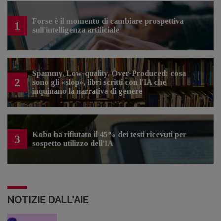
Forse è il momento di cambiare prospettiva
1
sull’intelligenza artificiale
Spammy, Low-quality, Over-Produced: cosa
2
sono gli «slop», libri scritti con l'IA che
inquinano la narrativa di genere
Kobo ha rifiutato il 45% dei testi ricevuti per
3
sospetto utilizzo dell’IA
NOTIZIE DALL'AIE