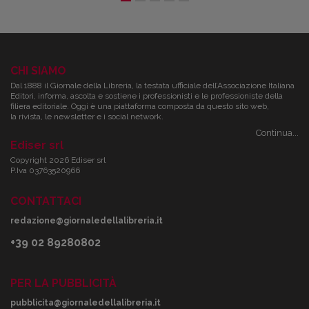
CHI SIAMO
Dal 1888 il Giornale della Libreria, la testata ufficiale dell’Associazione Italiana
Editori, informa, ascolta e sostiene i professionisti e le professioniste della
filiera editoriale. Oggi è una piattaforma composta da questo sito web,
la rivista, le newsletter e i social network.
Continua...
Ediser srl
Copyright 2026 Ediser srl
P.Iva 03763520966
CONTATTACI
redazione@giornaledellalibreria.it
+39 02 89280802
PER LA PUBBLICITÀ
pubblicita@giornaledellalibreria.it