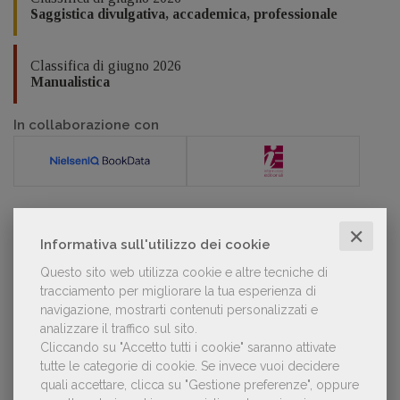
Saggistica divulgativa, accademica, professionale
Classifica di giugno 2026
Manualistica
In collaborazione con
✕
POLTRONE
Informativa sull'utilizzo dei cookie
Questo sito web utilizza cookie e altre tecniche di
tracciamento per migliorare la tua esperienza di
Laura Ballestra confermata presidente
navigazione, mostrarti contenuti personalizzati e
dell’Associazione Italiana Biblioteche
analizzare il traffico sul sito.
Cliccando su "Accetto tutti i cookie" saranno attivate
tutte le categorie di cookie.
Se invece vuoi decidere
quali accettare, clicca su "Gestione preferenze", oppure