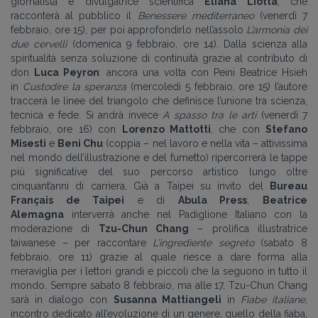
giornalista e divulgatrice scientifica
Eliana Liotta
, che
racconterà al pubblico il
Benessere mediterraneo
(venerdì 7
febbraio, ore 15), per poi approfondirlo nell’assolo
L’armonia dei
due cervelli
(domenica 9 febbraio, ore 14). Dalla scienza alla
spiritualità senza soluzione di continuità grazie al contributo di
don
Luca Peyron
: ancora una volta con Peini Beatrice Hsieh
in
Custodire la speranza
(mercoledì 5 febbraio, ore 15) l’autore
traccerà le linee del triangolo che definisce l’unione tra scienza,
tecnica e fede. Si andrà invece
A spasso tra le arti
(venerdì 7
febbraio, ore 16) con
Lorenzo Mattotti
, che con
Stefano
Misesti
e
Beni Chu
(coppia – nel lavoro e nella vita – attivissima
nel mondo dell’illustrazione e del fumetto) ripercorrerà le tappe
più significative del suo percorso artistico lungo oltre
cinquant’anni di carriera. Già a Taipei su invito del
Bureau
Français de Taipei
e di
Abula Press
,
Beatrice
Alemagna
interverrà anche nel Padiglione Italiano con la
moderazione di
Tzu-Chun Chang
– prolifica illustratrice
taiwanese – per raccontare
L’ingrediente segreto
(sabato 8
febbraio, ore 11) grazie al quale riesce a dare forma alla
meraviglia per i lettori grandi e piccoli che la seguono in tutto il
mondo. Sempre sabato 8 febbraio, ma alle 17, Tzu-Chun Chang
sarà in dialogo con
Susanna Mattiangeli
in
Fiabe italiane
,
incontro dedicato all’evoluzione di un genere, quello della fiaba,