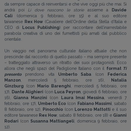
da sempre capace di reinventarsi e che vive oggi più che mai. Si
andrà poi
Lì dove nascono le storie
assieme a
Davide
Calì
(domenica 9 febbraio, ore 15) e al suo editore
taiwanese
Rex How
(Cavaliere dell’Ordine della Stella d’Italia e
CEO di
Locus Publishing
) per raccontare dell’inarrestabile
parabola creativa di uno dei fumettisti più amati dal pubblico
orientale.
Un viaggio nel panorama culturale italiano attuale che non
prescinde dal racconto di quello passato – ma sempre presente
– tratteggiato attraverso un ritratto dei suoi protagonisti. Ecco
allora che negli spazi del Padiglione Italiano con il
format
Ti
presento
prendono vita
Umberto Saba
(con
Federica
Manzon
, mercoledì 5 febbraio, ore 16),
Natalia
Ginzburg
(con
Mario Barenghi
, mercoledì 5 febbraio, ore
17),
Dante Alighieri
(con
Luca Peyron
, giovedì 6 febbraio, ore
16),
Gianna Manzini
(con
Laura Imai Messina
, venerdì 7
febbraio, ore 17),
Umberto Eco
(con
Fabiano Massimi
, sabato
8 febbraio, ore 12),
Pinocchio
(con
Lorenzo Mattotti
e il suo
editore taiwanese
Rex How
, sabato 8 febbraio, ore 18) e
Gianni
Rodari
(con
Susanna Mattiangeli
, domenica 9 febbraio, ore
12).