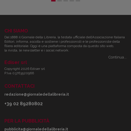
CHI SIAMO
Dal 1888 il Giornale della Libreria, la testata ufficiale dell’Associazione Italiana
Editori, informa, ascolta e sostiene i professionisti e le professioniste della
filiera editoriale. Oggi è una piattaforma composta da questo sito web,
la rivista, le newsletter e i social network.
Continua...
Ediser srl
Copyright 2026 Ediser srl
P.Iva 03763520966
CONTATTACI
redazione@giornaledellalibreria.it
+39 02 89280802
PER LA PUBBLICITÀ
pubblicita@giornaledellalibreria.it