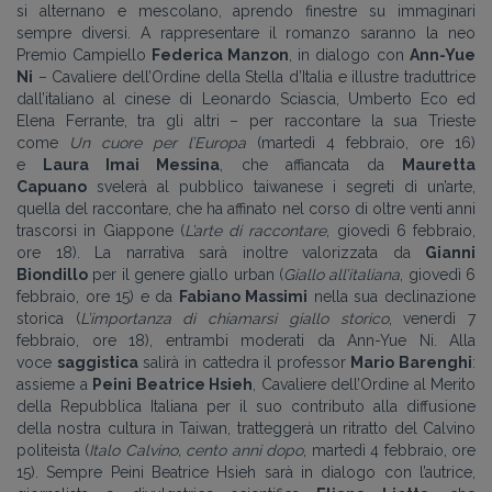
si alternano e mescolano, aprendo finestre su immaginari
sempre diversi. A rappresentare il romanzo saranno la neo
Premio Campiello
Federica Manzon
, in dialogo con
Ann-Yue
Ni
– Cavaliere dell’Ordine della Stella d’Italia e illustre traduttrice
dall’italiano al cinese di Leonardo Sciascia, Umberto Eco ed
Elena Ferrante, tra gli altri – per raccontare la sua Trieste
come
Un cuore per l’Europa
(martedì 4 febbraio, ore 16)
e
Laura Imai Messina
, che affiancata da
Mauretta
Capuano
svelerà al pubblico taiwanese i segreti di un’arte,
quella del raccontare, che ha affinato nel corso di oltre venti anni
trascorsi in Giappone (
L’arte di raccontare
, giovedì 6 febbraio,
ore 18). La narrativa sarà inoltre valorizzata da
Gianni
Biondillo
per il genere giallo urban (
Giallo all’italiana
, giovedì 6
febbraio, ore 15) e da
Fabiano Massimi
nella sua declinazione
storica (
L’importanza di chiamarsi giallo storico
, venerdì 7
febbraio, ore 18), entrambi moderati da Ann-Yue Ni. Alla
voce
saggistica
salirà in cattedra il professor
Mario Barenghi
:
assieme a
Peini Beatrice Hsieh
, Cavaliere dell’Ordine al Merito
della Repubblica Italiana per il suo contributo alla diffusione
della nostra cultura in Taiwan, tratteggerà un ritratto del Calvino
politeista (
Italo Calvino, cento anni dopo
, martedì 4 febbraio, ore
15). Sempre Peini Beatrice Hsieh sarà in dialogo con l’autrice,