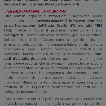
Beatrice Hsieh, Stefano Misesti e Ann-Yue Ni
.
…NELL’ALTA FANTASIA
: IL PROGRAMMA
Estro, fantasia, capacità di immaginare e raccontare mondi,
persone, sentimenti:
…nell’alta fantasia
, il tema che identifica
la partecipazione dell’Italia Ospite d’Onore alla TIBE
2025, mette in luce il processo creativo e i suoi
protagonisti
. Ispirato dal verso dantesco
«
poi piovve nell’alta
fantasia
»
citato da Italo Calvino come esergo della
«
lezione
americana
»
sulla visibilità, il programma letterario italiano vuole
omaggiare a Taipei il sommo poeta e, a 40 anni dalla sua
scomparsa, l’autore che più di ogni altro rappresenta i
tanti
volti dell’Italia del libro
, scrittore per adulti e per ragazzi,
romanziere e saggista, che ha lavorato in case editrici e raccolto
in un’opera centrale per la nostra letteratura le fiabe della nostra
tradizione nazionale. Un programma che esplora i sentieri
creativi percorsi da autrici e autori, illustratrici e illustratori,
mostrando attraverso le loro esperienze e opere quanto la
creatività sia un ingrediente fondamentale nel costruire un
dialogo tra persone e culture.
L’Italia si presenta quindi al pubblico taiwanese attraverso le voci
di una delegazione di autori variegata, in cui generi e prospettive