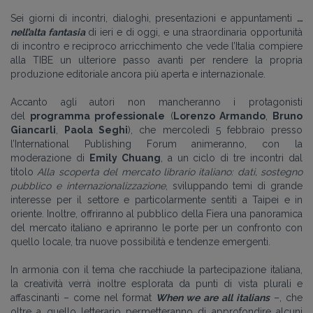
Sei giorni di incontri, dialoghi, presentazioni e appuntamenti
…
nell’alta fantasia
di ieri e di oggi, e una straordinaria opportunità
di incontro e reciproco arricchimento che vede l’Italia compiere
alla TIBE un ulteriore passo avanti per rendere la propria
produzione editoriale ancora più aperta e internazionale.
Accanto agli autori non mancheranno i protagonisti
del
programma professionale
(
Lorenzo Armando
,
Bruno
Giancarli
,
Paola Seghi
), che mercoledì 5 febbraio presso
l’International Publishing Forum animeranno, con la
moderazione di
Emily Chuang
, a un ciclo di tre incontri dal
titolo
Alla scoperta del mercato librario italiano: dati, sostegno
pubblico e internazionalizzazione
, sviluppando temi di grande
interesse per il settore e particolarmente sentiti a Taipei e in
oriente. Inoltre, offriranno al pubblico della Fiera una panoramica
del mercato italiano e apriranno le porte per un confronto con
quello locale, tra nuove possibilità e tendenze emergenti.
In armonia con il tema che racchiude la partecipazione italiana,
la creatività verrà inoltre esplorata da punti di vista plurali e
affascinanti – come nel format
When we are all italians
–, che
oltre a quello letterario permetteranno di approfondire alcuni