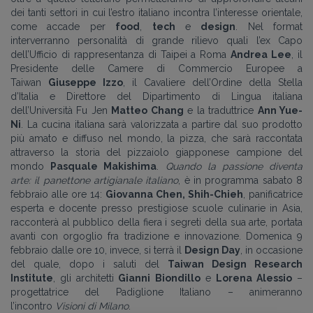
dei tanti settori in cui l’estro italiano incontra l’interesse orientale,
come accade per
food
,
tech
e
design
. Nel format
interverranno personalità di grande rilievo quali l’ex Capo
dell’Ufficio di rappresentanza di Taipei a Roma
Andrea Lee
, il
Presidente delle Camere di Commercio Europee a
Taiwan
Giuseppe Izzo
, il Cavaliere dell’Ordine della Stella
d’Italia e Direttore del Dipartimento di Lingua italiana
dell’Università Fu Jen
Matteo Chang
e la traduttrice
Ann Yue-
Ni
. La cucina italiana sarà valorizzata a partire dal suo prodotto
più amato e diffuso nel mondo, la pizza, che sarà raccontata
attraverso la storia del pizzaiolo giapponese campione del
mondo
Pasquale Makishima
.
Quando la passione diventa
arte: il panettone artigianale italiano
, è in programma sabato 8
febbraio alle ore 14:
Giovanna Chen, Shih-Chieh
, panificatrice
esperta e docente presso prestigiose scuole culinarie in Asia,
racconterà al pubblico della fiera i segreti della sua arte, portata
avanti con orgoglio fra tradizione e innovazione. Domenica 9
febbraio dalle ore 10, invece, si terrà il
Design Day
, in occasione
del quale, dopo i saluti del
Taiwan Design Research
Institute
, gli architetti
Gianni Biondillo
e
Lorena Alessio
–
progettatrice del Padiglione Italiano – animeranno
l’incontro
Visioni di Milano
.