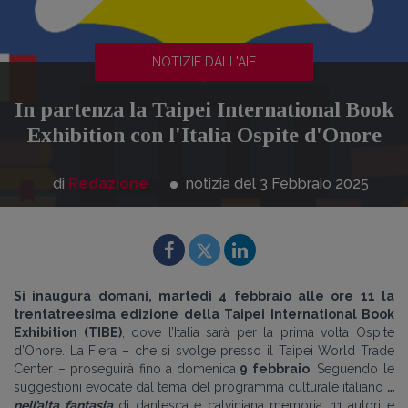
NOTIZIE DALL'AIE
In partenza la Taipei International Book
Exhibition con l'Italia Ospite d'Onore
di
Redazione
notizia del 3
Febbraio
2025
Si inaugura domani, martedì 4 febbraio alle ore 11 la
trentatreesima edizione della
Taipei International Book
Exhibition (TIBE)
, dove l’Italia sarà per la prima volta Ospite
d’Onore. La Fiera – che si svolge presso il Taipei World Trade
Center
– proseguirà fino a
domenica
9 febbraio
. Seguendo le
suggestioni evocate dal tema del programma culturale italiano
…
nell’alta fantasia
di dantesca e calviniana memoria,
11 autori e