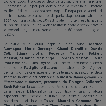
d’onore, dopo il successo della partecipazione alla Frankfurter
Buchmesse, a Taipei per consolidare la crescita sui mercati
asiatici. L’Asia è la seconda area dopo l’Europa per la vendita di
diritti di traduzione all’estero da parte degli editori italiani nel
2023, con una quota del 15% sul totale, in forte crescita rispetto
al 10% del 2020. La lingua cinese (tradizionale e semplificata) è
la seconda lingua in cui siamo tradotti (10%) dopo lo spagnolo
(13%)
».
Le autrici e gli autori ospiti a Taipei sono
Beatrice
Alemagna
,
Mario Barenghi
,
Gianni Biondillo
,
Davide
Calì
,
Eliana Liotta
,
Federica Manzon
,
Fabiano
Massimi
,
Susanna Mattiangeli
,
Lorenzo Mattotti
,
Laura
Imai Messina
e
Luca Peyron
. Ad animare i loro incontri, che si
terranno nel
Padiglione italiano
– allestito da
ICE - Agenzia
per la promozione all’estero e l’internazionalizzazione delle
imprese italiane
e
arricchito dalla mostra
Matite giovani. Tra
illustrazione e fumetto
, promossa da Bologna Children’s
Book Fair
con la collaborazione l'Associazione Italiana Editori e
dalla mostra bibliografica di Ibby Italia – saranno alcuni
esponenti del mondo culturale, istituzionale, editoriale e
accademico di Italia e Taiwan:
Mauretta Capuano, Beni
Chu, Emily Chuang, Tzu-Chun Chang, Rex How, Peini