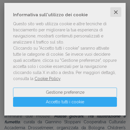
IL PADIGLIONE ITALIANO
✕
Dopo la Polonia nel 2023 e l’Olanda nel 2024, l’Italia occuperà
Informativa sull'utilizzo dei cookie
gli oltre
400 metri quadrati
del Padiglione assegnato al paese
Questo sito web utilizza cookie e altre tecniche di
Ospite d’Onore, una delle Aree in cui si articola lo spazio
tracciamento per migliorare la tua esperienza di
espositivo di 23.450 metri quadrati della Fiera, ospitata all’interno
navigazione, mostrarti contenuti personalizzati e
del Taipei World Trade Center, Hall 1. All’interno del Padiglione
analizzare il traffico sul sito.
italiano, allestito da ICE - Agenzia per la promozione all’estero e
Cliccando su "Accetto tutti i cookie" saranno attivate
l’internazionalizzazione delle imprese italiane e ispirato ai
tutte le categorie di cookie.
Se invece vuoi decidere
concetti di contemporaneità, leggerezza e sostenibilità
quali accettare, clicca su "Gestione preferenze", oppure
ambientale,
saranno presenti uno spazio libreria gestito
accetta solo i cookie essenziali per la navigazione
da Eslite Bookstore con i libri degli autori italiani, un’area
bambini e uno spazio professionale riservato all’incontro
cliccando sulla X in alto a destra.
Per maggiori dettagli,
tra gli editori e gli operatori professionali
. Gli editori italiani
consulta la
Cookie Policy
.
presenti nello spazio B2B saranno:
Acoma Book | Vassena
Milano Consulting
,
It
Gestione preferenze
Publishing
,
Kite
,
Daco
,
Erickson
,
Reggio Children
,
Tomolo
Edigiò
e
ZOOlibri
.
Accetto tutti i cookie
Sempre all’interno del Padiglione italiano i visitatori potranno
ammirare due mostre
:
Matite giovani. Tra illustrazione e
fumetto
, curata da Giannino Stoppani Cooperativa Culturale
Accademia Drosselmeier, organizzata da
Bologna Children’s