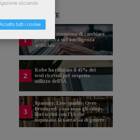
avigazione cliccando
LE PIÙ LETTE
Accetto tutti i cookie
Forse è il momento di cambiare
1
prospettiva sull’intelligenza
artificiale
Kobo ha rifiutato il 45% dei
2
testi ricevuti per sospetto
utilizzo dell’IA
Spammy, Low-quality, Over-
Produced: cosa sono gli «slop»,
3
libri scritti con l'IA che
inquinano la narrativa di genere