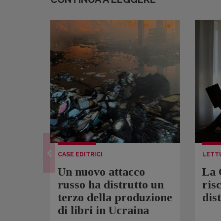
CASE EDITRICI
LETT
Un nuovo attacco
La 
russo ha distrutto un
ris
terzo della produzione
dis
di libri in Ucraina