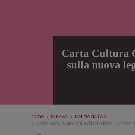
Carta Cultura G
sulla nuova leg
home
le news
notizie dall'aie
carta cultura giovani, editori e librai: «pront