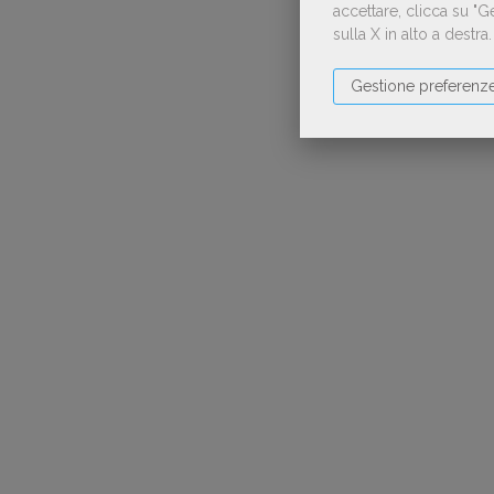
accettare, clicca su "
sulla X in alto a destra
Gestione preferenz