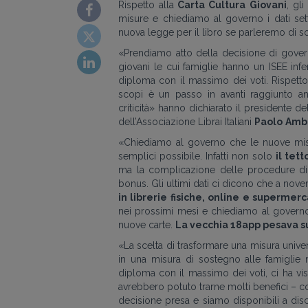
Rispetto alla
Carta Cultura Giovani
, gl
misure e chiediamo al governo i dati setti
nuova legge per il libro se parleremo di so
«
Prendiamo atto della decisione di gover
giovani le cui famiglie hanno un ISEE inf
diploma con il massimo dei voti. Rispetto a
scopi è un passo in avanti raggiunto a
criticità
»
hanno dichiarato il presidente del
dell’Associazione Librai Italiani
Paolo
Ambr
«
Chiediamo al governo che le nuove misu
semplici possibile. Infatti non solo
il tet
ma la complicazione delle procedure di 
bonus. Gli ultimi dati ci dicono che a nov
in librerie fisiche, online e supermerc
nei prossimi mesi e chiediamo al governo di
nuove carte.
La vecchia 18app pesava su
«
La scelta di trasformare una misura univer
in una misura di sostegno alle famiglie 
diploma con il massimo dei voti, ci ha vi
avrebbero potuto trarne molti benefici – 
decisione presa e siamo disponibili a discu