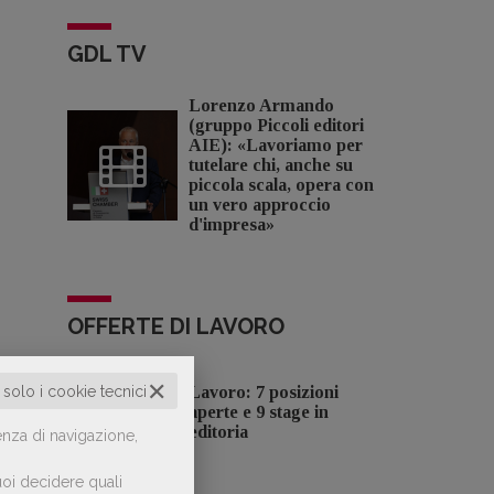
GDL TV
Lorenzo Armando
(gruppo Piccoli editori
AIE): «Lavoriamo per
tutelare chi, anche su
piccola scala, opera con
un vero approccio
d'impresa»
OFFERTE DI LAVORO
✕
o solo i cookie tecnici
Lavoro: 7 posizioni
aperte e 9 stage in
editoria
enza di navigazione,
oi decidere quali