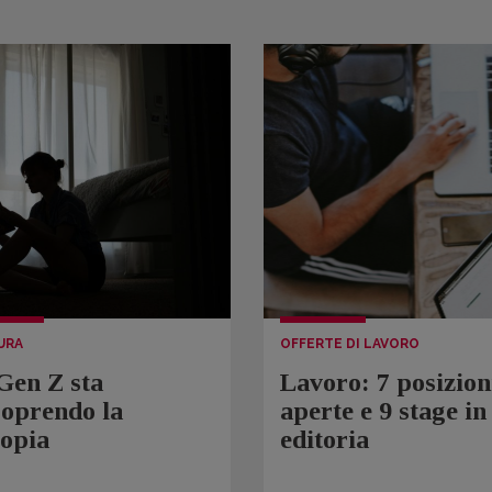
URA
OFFERTE DI LAVORO
Gen Z sta
Lavoro: 7 posizion
coprendo la
aperte e 9 stage in
topia
editoria