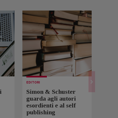
EDITORI
LETTUR
i
Simon & Schuster
Spam
guarda agli autori
Over
esordienti e al self
sono 
publishing
scrit