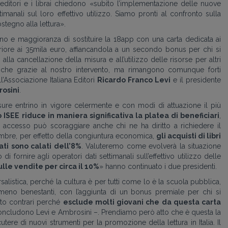
i editori e i librai chiedono «subito l’implementazione delle nuove
manali sul loro effettivo utilizzo. Siamo pronti al confronto sulla
stegno alla lettura».
no e maggioranza di sostituire la 18app con una carta dedicata ai
eriore ai 35mila euro, affiancandola a un secondo bonus per chi si
lla cancellazione della misura e all’utilizzo delle risorse per altri
nche grazie al nostro intervento, ma rimangono comunque forti
l’Associazione Italiana Editori
Ricardo Franco Levi
e il presidente
osini
.
re entrino in vigore celermente e con modi di attuazione il più
to ISEE riduce in maniera significativa la platea di beneficiari
,
accesso può scoraggiare anche chi ne ha diritto a richiedere il
embre, per effetto della congiuntura economica,
gli acquisti di libri
ati sono calati dell’8%
. Valuteremo come evolverà la situazione
 fornire agli operatori dati settimanali sull’effettivo utilizzo delle
lle vendite per circa il 10%
» hanno continuato i due presidenti.
salistica, perché la cultura è per tutti come lo è la scuola pubblica,
meno benestanti, con l’aggiunta di un bonus premiale per chi si
sto contrari perché
esclude molti giovani che da questa carta
concludono Levi e Ambrosini –. Prendiamo però atto che è questa la
tere di nuovi strumenti per la promozione della lettura in Italia. Il