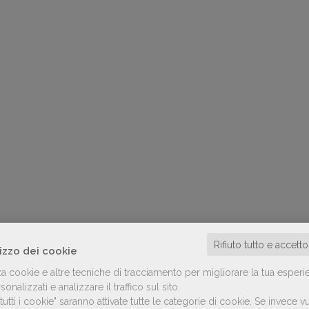
Rifiuto tutto e accett
lizzo dei cookie
za cookie e altre tecniche di tracciamento per migliorare la tua esperi
onalizzati e analizzare il traffico sul sito.
utti i cookie" saranno attivate tutte le categorie di cookie.
Se invece vu