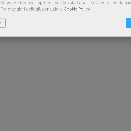
Gestione preferenze", oppure accetta solo i cookie essenziali per la n
.
Per maggiori dettagli, consulta la
Cookie Policy
.
e