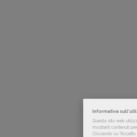
Informativa sull'uti
Questo sito web utiliz
mostrarti contenuti pers
Cliccando su "Accetto t