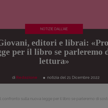
NOTIZIE DALL'AIE
iovani, editori e librai: «Pro
ge per il libro se parleremo 
lettura»
di
Redazione
notizia del 21
Dicembre
2022
i al confronto sulla nuova legge per il libro se parleremo di sos