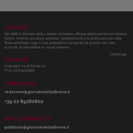
CHI SIAMO
Dal 1888 il Giornale della Libreria, la testata ufficiale dell’Associazione Italiana
Editori, informa, ascolta e sostiene i professionisti e le professioniste della
filiera editoriale. Oggi è una piattaforma composta da questo sito web,
la rivista, le newsletter e i social network.
Continua...
Ediser srl
Copyright 2026 Ediser srl
P.Iva 03763520966
CONTATTACI
redazione@giornaledellalibreria.it
+39 02 89280802
PER LA PUBBLICITÀ
pubblicita@giornaledellalibreria.it