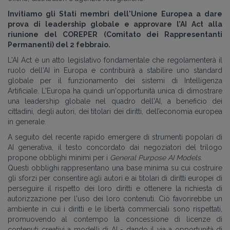
Invitiamo gli Stati membri dell'Unione Europea a dare
prova di leadership globale e approvare l’AI Act alla
riunione del COREPER (Comitato dei Rappresentanti
Permanenti) del 2 febbraio.
L'AI Act è un atto legislativo fondamentale che regolamenterà il
ruolo dell'AI in Europa e contribuirà a stabilire uno standard
globale per il funzionamento dei sistemi di Intelligenza
Artificiale. L'Europa ha quindi un'opportunità unica di dimostrare
una leadership globale nel quadro dell'AI, a beneficio dei
cittadini, degli autori, dei titolari dei diritti, dell’economia europea
in generale.
A seguito del recente rapido emergere di strumenti popolari di
AI generativa, il testo concordato dai negoziatori del trilogo
propone obblighi minimi per i
General Purpose AI Models
.
Questi obblighi rappresentano una base minima su cui costruire
gli sforzi per consentire agli autori e ai titolari di diritti europei di
perseguire il rispetto dei loro diritti e ottenere la richiesta di
autorizzazione per l'uso dei loro contenuti. Ciò favorirebbe un
ambiente in cui i diritti e le libertà commerciali sono rispettati,
promuovendo al contempo la concessione di licenze di
contenuti creativi a modelli di AI - dando il via a opportunità di