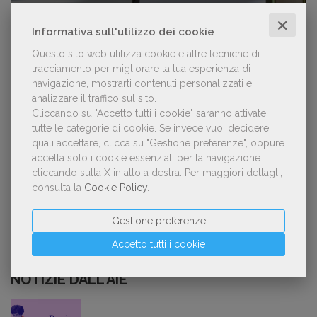
✕
Con Nolan l’Odissea torna al cinema e cresce in
1
Informativa sull'utilizzo dei cookie
libreria
Questo sito web utilizza cookie e altre tecniche di
tracciamento per migliorare la tua esperienza di
navigazione, mostrarti contenuti personalizzati e
analizzare il traffico sul sito.
Forse è il momento di cambiare prospettiva
2
Cliccando su "Accetto tutti i cookie" saranno attivate
sull’intelligenza artificiale
tutte le categorie di cookie.
Se invece vuoi decidere
quali accettare, clicca su "Gestione preferenze", oppure
accetta solo i cookie essenziali per la navigazione
cliccando sulla X in alto a destra.
Per maggiori dettagli,
Kobo ha rifiutato il 45% dei testi ricevuti per
consulta la
Cookie Policy
.
3
sospetto utilizzo dell’IA
Gestione preferenze
Accetto tutti i cookie
NOTIZIE DALL'AIE