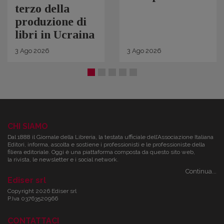
terzo della
produzione di
libri in Ucraina
3
Ago
2026
3
Ago
2026
CHI SIAMO
Dal 1888 il Giornale della Libreria, la testata ufficiale dell’Associazione Italiana
Editori, informa, ascolta e sostiene i professionisti e le professioniste della
filiera editoriale. Oggi è una piattaforma composta da questo sito web,
la rivista, le newsletter e i social network.
Continua...
Ediser srl
Copyright 2026 Ediser srl
P.Iva 03763520966
CONTATTACI