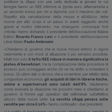
sostituire la 18app con una carta dedicata ai giovani le cui
famiglie hanno un ISEE inferiore ai 35mila euro, affiancandola a
un secondo bonus per chi si diploma con il massimo dei voti.
Rispetto alla cancellazione della misura e all’utilizzo delle
risorse per altri scopi è un passo in avanti raggiunto anche
grazie al nostro intervento, ma rimangono comunque forti
criticità
»
hanno dichiarato il presidente dell’Associazione Italiana
Editori
Ricardo Franco Levi
e il presidente dell’Associazione
Librai Italiani
Paolo
Ambrosini
.
«
Chiediamo al governo che le nuove misure entrino in vigore
celermente e con modi di attuazione il più semplici possibile.
Infatti non solo
il tetto ISEE riduce in maniera significativa la
platea di beneficiari
, ma la complicazione delle procedure di
accesso può scoraggiare anche chi ne ha diritto a richiedere il
bonus. Gli ultimi dati ci dicono che a novembre, per effetto della
congiuntura economica,
gli acquisti di libri in librerie fisiche,
online e supermercati sono calati dell’8%
. Valuteremo
come evolverà la situazione nei prossimi mesi e chiediamo al
governo di fornire agli operatori dati settimanali sull’effettivo
utilizzo delle nuove carte.
La vecchia 18app pesava sulle
vendite per circa il 10%
» hanno continuato i due presidenti.
«
La scelta di trasformare una misura universalistica, perché la