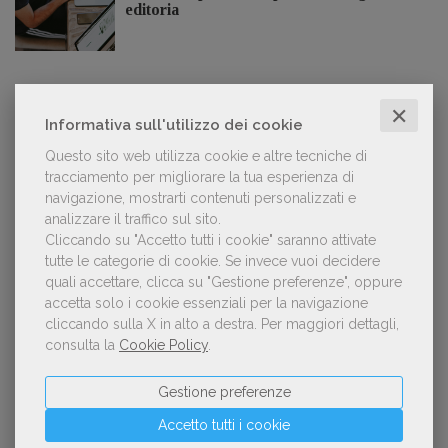
editoria
✕
LE PIÙ LETTE
Informativa sull'utilizzo dei cookie
Questo sito web utilizza cookie e altre tecniche di
tracciamento per migliorare la tua esperienza di
Forse è il momento di cambiare prospettiva
1
navigazione, mostrarti contenuti personalizzati e
sull’intelligenza artificiale
analizzare il traffico sul sito.
Cliccando su "Accetto tutti i cookie" saranno attivate
tutte le categorie di cookie.
Se invece vuoi decidere
quali accettare, clicca su "Gestione preferenze", oppure
Spammy, Low-quality, Over-Produced: cosa
accetta solo i cookie essenziali per la navigazione
2
sono gli «slop», libri scritti con l'IA che
cliccando sulla X in alto a destra.
Per maggiori dettagli,
inquinano la narrativa di genere
consulta la
Cookie Policy
.
Gestione preferenze
Kobo ha rifiutato il 45% dei testi ricevuti per
Accetto tutti i cookie
3
sospetto utilizzo dell’IA