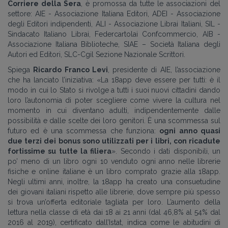
Corriere della Sera
, è promossa da tutte le associazioni del
settore: AIE - Associazione Italiana Editori, ADEI - Associazione
degli Editori indipendenti, ALI - Associazione Librai Italiani, SIL -
Sindacato Italiano Librai, Federcartolai Confcommercio, AIB -
Associazione Italiana Biblioteche, SIAE – Società Italiana degli
Autori ed Editori, SLC-Cgil Sezione Nazionale Scrittori.
Spiega
Ricardo Franco Levi
, presidente di AIE, l’associazione
che ha lanciato l’iniziativa:
«
La 18app deve essere per tutti: è il
modo in cui lo Stato si rivolge a tutti i suoi nuovi cittadini dando
loro l’autonomia di poter scegliere come vivere la cultura nel
momento in cui diventano adulti, indipendentemente dalle
possibilità e dalle scelte dei loro genitori. È una scommessa sul
futuro ed è una scommessa che funziona:
ogni anno quasi
due terzi dei bonus sono utilizzati per i libri, con ricadute
fortissime su tutte la filiera
»
. Secondo i dati disponibili, un
po’ meno di un libro ogni 10 venduto ogni anno nelle librerie
fisiche e online italiane è un libro comprato grazie alla 18app.
Negli ultimi anni, inoltre, la 18app ha creato una consuetudine
dei giovani italiani rispetto alle librerie, dove sempre più spesso
si trova un’offerta editoriale tagliata per loro. L’aumento della
lettura nella classe di età dai 18 ai 21 anni (dal 46,8% al 54% dal
2016 al 2019), certificato dall’Istat, indica come le abitudini di