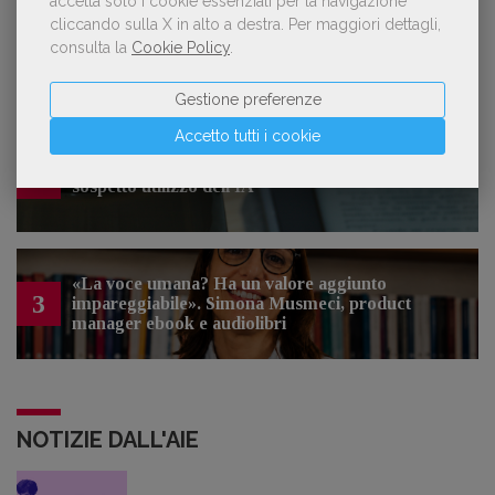
accetta solo i cookie essenziali per la navigazione
cliccando sulla X in alto a destra.
Per maggiori dettagli,
Forse è il momento di cambiare prospettiva
1
consulta la
Cookie Policy
.
sull’intelligenza artificiale
Gestione preferenze
Accetto tutti i cookie
Kobo ha rifiutato il 45% dei testi ricevuti per
2
sospetto utilizzo dell’IA
«La voce umana? Ha un valore aggiunto
3
impareggiabile». Simona Musmeci, product
manager ebook e audiolibri
NOTIZIE DALL'AIE