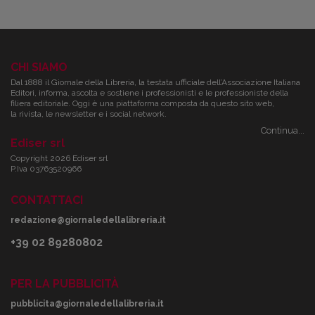
CHI SIAMO
Dal 1888 il Giornale della Libreria, la testata ufficiale dell’Associazione Italiana
Editori, informa, ascolta e sostiene i professionisti e le professioniste della
filiera editoriale. Oggi è una piattaforma composta da questo sito web,
la rivista, le newsletter e i social network.
Continua...
Ediser srl
Copyright 2026 Ediser srl
P.Iva 03763520966
CONTATTACI
redazione@giornaledellalibreria.it
+39 02 89280802
PER LA PUBBLICITÀ
pubblicita@giornaledellalibreria.it