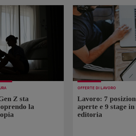
URA
OFFERTE DI LAVORO
Gen Z sta
Lavoro: 7 posizion
coprendo la
aperte e 9 stage in
topia
editoria