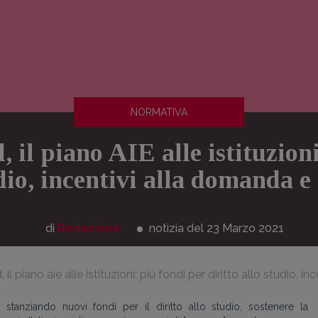
NORMATIVA
 il piano AIE alle istituzioni
udio, incentivi alla domanda e
di
Redazione
notizia del 23
Marzo
2021
 il piano aie alle istituzioni: più fondi per diritto allo studio, 
e
stanziando nuovi fondi per il diritto allo studio, sostenere la