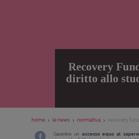
Recovery Fund,
diritto allo st
home
le news
normativa
recovery fund,
Garantire un
accesso equo al saper