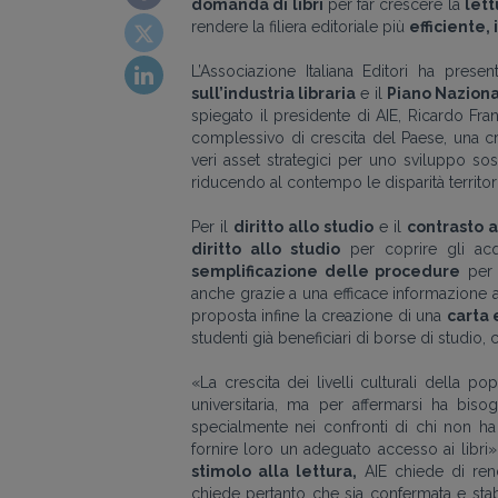
domanda di libri
per far crescere la
lett
rendere la filiera editoriale più
efficiente, 
L’Associazione Italiana Editori ha prese
sull’industria libraria
e il
Piano Naziona
spiegato il presidente di AIE, Ricardo Fr
complessivo di crescita del Paese, una c
veri asset strategici per uno sviluppo sos
riducendo al contempo le disparità territori
Per il
diritto allo studio
e il
contrasto a
diritto allo studio
per coprire gli acqu
semplificazione delle procedure
per 
anche grazie a una efficace informazione a
proposta infine la creazione di una
carta 
studenti già beneficiari di borse di studi
«La crescita dei livelli culturali della 
universitaria, ma per affermarsi ha bisog
specialmente nei confronti di chi non ha 
fornire loro un adeguato accesso ai libri
stimolo alla lettura,
AIE chiede di rend
chiede pertanto che sia confermata e stab