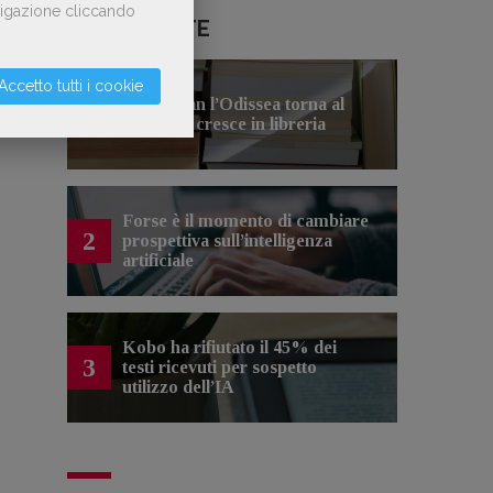
avigazione cliccando
LE PIÙ LETTE
Accetto tutti i cookie
Con Nolan l’Odissea torna al
1
cinema e cresce in libreria
Forse è il momento di cambiare
2
prospettiva sull’intelligenza
artificiale
Kobo ha rifiutato il 45% dei
3
testi ricevuti per sospetto
utilizzo dell’IA