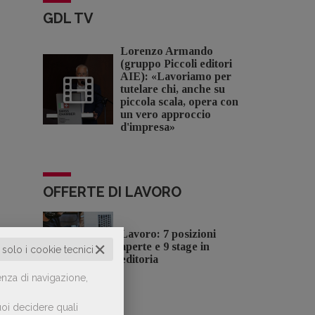
GDL TV
Lorenzo Armando
(gruppo Piccoli editori
AIE): «Lavoriamo per
tutelare chi, anche su
piccola scala, opera con
un vero approccio
d'impresa»
OFFERTE DI LAVORO
Lavoro: 7 posizioni
✕
aperte e 9 stage in
o solo i cookie tecnici
editoria
enza di navigazione,
oi decidere quali