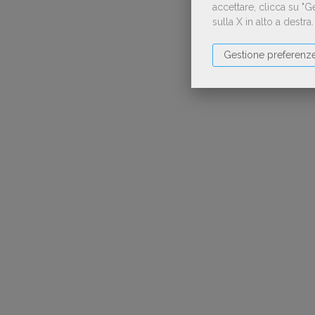
accettare, clicca su "
sulla X in alto a destra
Gestione preferenz