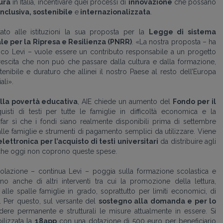
ura
in Italia, incentivare quei processi di
innovazione
che possano
inclusiva, sostenibile
e
internazionalizzata
.
ntato alle istituzioni la sua proposta per la
Legge di sistema
le per la Ripresa e Resilienza (PNRR)
. «La nostra proposta – ha
anco Levi – vuole essere un contributo responsabile a un progetto
rescita che non può che passare dalla cultura e dalla formazione,
tenibile e duraturo che allinei il nostro Paese al resto dell’Europa
ali».
lla povertà educativa
, AIE chiede un aumento del
Fondo per il
isti di testi per tutte le famiglie in difficoltà economica e la
far sì che i fondi siano realmente disponibili prima di settembre
lle famiglie e strumenti di pagamento semplici da utilizzare. Viene
elettronica per l’acquisto di testi universitari
da distribuire agli
o, che oggi non coprono queste spese.
popolazione – continua Levi – poggia sulla formazione scolastica e
no anche di altri interventi tra cui la promozione della lettura,
alle spalle famiglie in grado, soprattutto per limiti economici, di
». Per questo, sul versante del
sostegno alla domanda e per lo
ere permanente e strutturali le misure attualmente in essere. Si
ilizzata la
18app
con una dotazione di 500 euro per beneficiario