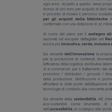
ogni anno. Accanto a questo, viene propo
(bonus di 100 euro per acquisti di libri) sia
in procinto di iniziare il percorso scolast
per gli acquisti delle biblioteche
ne
confermato con una dotazione di 30 milioni
Al cuore del piano per il
sostegno al
nazionali ed europee dettagliate nel
Rec
ancora più
innovativa, verde, inclusiva
Sul versante
dell’innovazione
le proposte
per la produzione di contenuti, strumenti 
l’efficienza della logistica distributiva (
di e-commerce); per il trattamento dei dati
promotori / distributori / grossisti / librer
della produzione, distribuzione e promoz
affrontare le sfide poste dall’attuazione de
tecnologie di contrasto alla crescente pirate
Sul versante della
sostenibilità
, AIE chi
eco-sostenibili come strumento di 
dell’
accessibilità
un sostegno alle produzio