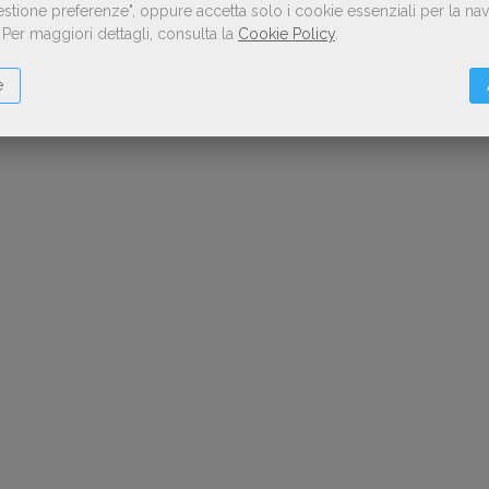
Gestione preferenze", oppure accetta solo i cookie essenziali per la n
.
Per maggiori dettagli, consulta la
Cookie Policy
.
e