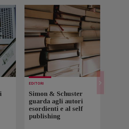
EDITORI
LETTUR
i
Simon & Schuster
Spam
guarda agli autori
Over
esordienti e al self
sono 
publishing
scrit
inqui