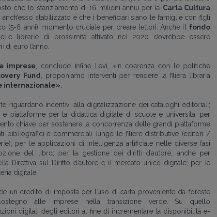
sto che lo stanziamento di 16 milioni annui per la
Carta Cultura
 anch’esso stabilizzato e che i beneficiari siano le famiglie con figli
ico (5-6 anni), momento cruciale per creare lettori. Anche il
fondo
lle librerie di prossimità attivato nel 2020 dovrebbe essere
 di euro l’anno.
le imprese
, conclude infine Levi, «in coerenza con le politiche
overy Fund
, proponiamo interventi per rendere la filiera libraria
 e internazionale
»
.
 riguardano incentivi alla digitalizzazione dei cataloghi editoriali;
e piattaforme per la didattica digitale di scuole e università; per
elemento chiave per sostenere la concorrenza delle grandi piattaforme
 bibliografici e commerciali lungo le filiere distributive (editori /
ie); per le applicazioni di intelligenza artificiale nelle diverse fasi
ione del libro; per la gestione dei diritti d’autore, anche per
lla Direttiva sul Diritto d’autore e il mercato unico digitale; per le
ria digitale.
ede un credito di imposta per l’uso di carta proveniente da foreste
sostegno alle imprese nella transizione verde. Su quello
ni digitali degli editori al fine di incrementare la disponibilità e-