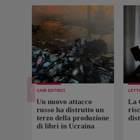
CASE EDITRICI
LETT
Un nuovo attacco
La 
russo ha distrutto un
ris
terzo della produzione
dis
di libri in Ucraina