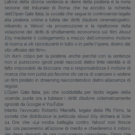
Latrice della storica sentenza ai danni della pirateria è la nona
sezione del tribunale di Roma che ha accolto la richiesta
dell’Open Gate Italia, la società che segue le controversie legate
alla pirateria online a tutela dei diritti d’autore cinematografici,
inibendo a Yahoo! «la prosecuzione e la ripetizione della
violazione dei diritti di sfruttamento economico sul film
About
Elly
mediante il collegamento a mezzo dell'omonimo motore
di ricerca ai siti riproducenti in tutto o in parte l'opera, diversi dal
sito ufficiale del film».
Un duro colpo per la pirateria, anche perché con la sentenza
non si puniscono ignoti pirati nascosti dietro finte identità e di
fatto impossibili da bloccare, ma si responsabilizza il motore di
ricerca che non potrà più favorire chi cerca di scaricare o vedere
un film piratato in streaming nascondendosi dietro all’assenza di
regole.
L’Open Gate Italia, più che soddisfatta per l’esito legale della
vicenda, punta ora a tutelare i diritti d’autore sistematicamente
ignorati da Google e YouTube.
Intanto l'avvocato Roberto Marraffa, legale della Pfa Films, la
società che distribuisce la pellicola
About Elly
dichiara al Sole
24 Ore che «La nostra battaglia contro Yahoo! non finisce
qui: ora passeremo all'azione di merito e chiederemo il ristoro
dei danni derivanti da una concorrenza parassitaria». Danni che