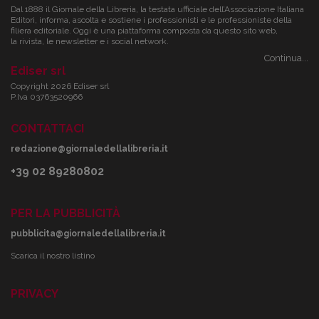
Dal 1888 il Giornale della Libreria, la testata ufficiale dell’Associazione Italiana
Editori, informa, ascolta e sostiene i professionisti e le professioniste della
filiera editoriale. Oggi è una piattaforma composta da questo sito web,
la rivista, le newsletter e i social network.
Continua...
Ediser srl
Copyright 2026 Ediser srl
P.Iva 03763520966
CONTATTACI
redazione@giornaledellalibreria.it
+39 02 89280802
PER LA PUBBLICITÀ
pubblicita@giornaledellalibreria.it
Scarica il nostro listino
PRIVACY