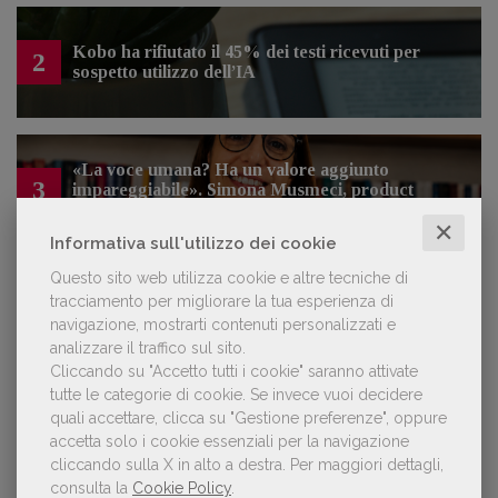
Kobo ha rifiutato il 45% dei testi ricevuti per
2
sospetto utilizzo dell’IA
«La voce umana? Ha un valore aggiunto
3
impareggiabile». Simona Musmeci, product
manager ebook e audiolibri
✕
Informativa sull'utilizzo dei cookie
Questo sito web utilizza cookie e altre tecniche di
tracciamento per migliorare la tua esperienza di
NOTIZIE DALL'AIE
navigazione, mostrarti contenuti personalizzati e
analizzare il traffico sul sito.
Cliccando su "Accetto tutti i cookie" saranno attivate
Il Premio Inge Feltrinelli apre le
tutte le categorie di cookie.
Se invece vuoi decidere
candidature per la quinta edizione,
quali accettare, clicca su "Gestione preferenze", oppure
dedicata al tema della pace
accetta solo i cookie essenziali per la navigazione
cliccando sulla X in alto a destra.
Per maggiori dettagli,
consulta la
Cookie Policy
.