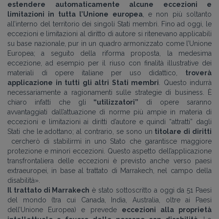
estendere automaticamente alcune eccezioni e
limitazioni in tutta l’Unione europea
, e non più soltanto
all’interno del territorio dei singoli Stati membri. Fino ad oggi, le
eccezioni e limitazioni al diritto di autore si ritenevano applicabili
su base nazionale, pur in un quadro armonizzato come l’Unione
Europea; a seguito della riforma proposta, la medesima
eccezione, ad esempio per il riuso con finalità illustrative dei
materiali di opere italiane per uso didattico,
troverà
applicazione in tutti gli altri Stati membri
. Questo indurrà
necessariamente a ragionamenti sulle strategie di business. È
chiaro infatti che gli
“utilizzatori”
di opere saranno
avvantaggiati dall’attuazione di norme più ampie in materia di
eccezioni e limitazioni ai diritti d’autore e quindi “attratti” dagli
Stati che le adottano; al contrario, se sono un
titolare di diritti
cercherò di stabilirmi in uno Stato che garantisce maggiore
protezione e minori eccezioni. Questo aspetto dell’applicazione
transfrontaliera delle eccezioni è previsto anche verso paesi
extraeuropei, in base al trattato di Marrakech, nel campo della
disabilità».
Il trattato di Marrakech
è stato sottoscritto a oggi da 51 Paesi
del mondo (tra cui Canada, India, Australia, oltre ai Paesi
dell’Unione Europea) e prevede
eccezioni alla proprietà