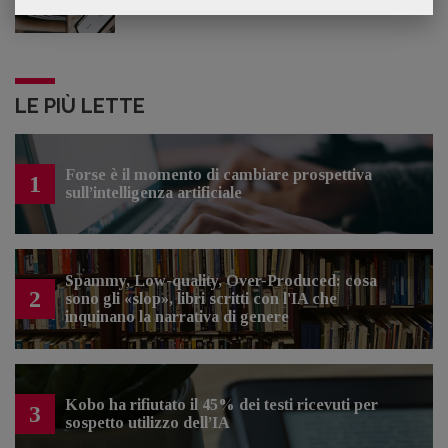
LE PIÙ LETTE
Forse è il momento di cambiare prospettiva
1
sull’intelligenza artificiale
Spammy, Low-quality, Over-Produced: cosa
2
sono gli «slop», libri scritti con l'IA che
inquinano la narrativa di genere
Kobo ha rifiutato il 45% dei testi ricevuti per
3
sospetto utilizzo dell’IA