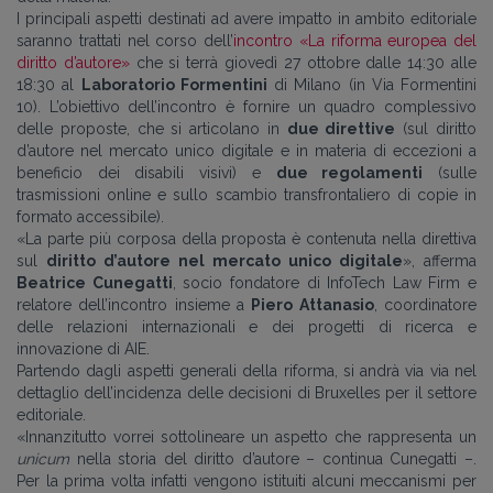
I principali aspetti destinati ad avere impatto in ambito editoriale
saranno trattati nel corso dell’
incontro «La riforma europea del
diritto d’autore»
che si terrà giovedì 27 ottobre dalle 14:30 alle
18:30 al
Laboratorio Formentini
di Milano (in Via Formentini
10). L’obiettivo dell’incontro è fornire un quadro complessivo
delle proposte, che si articolano in
due direttive
(sul diritto
d’autore nel mercato unico digitale e in materia di eccezioni a
beneficio dei disabili visivi) e
due regolamenti
(sulle
trasmissioni online e sullo scambio transfrontaliero di copie in
formato accessibile).
«La parte più corposa della proposta è contenuta nella direttiva
sul
diritto d’autore nel mercato unico digitale
», afferma
Beatrice Cunegatti
, socio fondatore di InfoTech Law Firm e
relatore dell’incontro insieme a
Piero Attanasio
, coordinatore
delle relazioni internazionali e dei progetti di ricerca e
innovazione di AIE.
Partendo dagli aspetti generali della riforma, si andrà via via nel
dettaglio dell’incidenza delle decisioni di Bruxelles per il settore
editoriale.
«Innanzitutto vorrei sottolineare un aspetto che rappresenta un
unicum
nella storia del diritto d’autore – continua Cunegatti –.
Per la prima volta infatti vengono istituiti alcuni meccanismi per