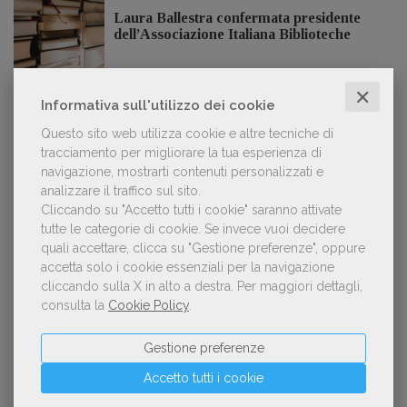
Laura Ballestra confermata presidente
dell’Associazione Italiana Biblioteche
✕
Informativa sull'utilizzo dei cookie
Questo sito web utilizza cookie e altre tecniche di
GDL TV
tracciamento per migliorare la tua esperienza di
navigazione, mostrarti contenuti personalizzati e
Lorenzo Armando (gruppo Piccoli editori
analizzare il traffico sul sito.
AIE): «Lavoriamo per tutelare chi, anche
Cliccando su "Accetto tutti i cookie" saranno attivate
su piccola scala, opera con un vero
tutte le categorie di cookie.
Se invece vuoi decidere
approccio d'impresa»
quali accettare, clicca su "Gestione preferenze", oppure
accetta solo i cookie essenziali per la navigazione
cliccando sulla X in alto a destra.
Per maggiori dettagli,
consulta la
Cookie Policy
.
OFFERTE DI LAVORO
Gestione preferenze
Accetto tutti i cookie
Lavoro: 7 posizioni aperte e 9 stage in
editoria