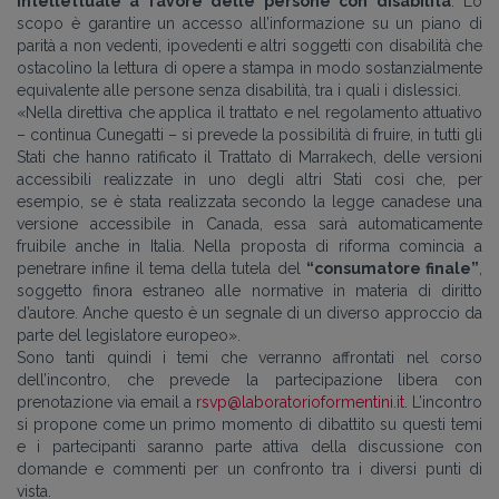
intellettuale a favore delle persone con disabilità
. Lo
scopo è garantire un accesso all’informazione su un piano di
parità a non vedenti, ipovedenti e altri soggetti con disabilità che
ostacolino la lettura di opere a stampa in modo sostanzialmente
equivalente alle persone senza disabilità, tra i quali i dislessici.
«Nella direttiva che applica il trattato e nel regolamento attuativo
– continua Cunegatti – si prevede la possibilità di fruire, in tutti gli
Stati che hanno ratificato il Trattato di Marrakech, delle versioni
accessibili realizzate in uno degli altri Stati così che, per
esempio, se è stata realizzata secondo la legge canadese una
versione accessibile in Canada, essa sarà automaticamente
fruibile anche in Italia. Nella proposta di riforma comincia a
penetrare infine il tema della tutela del
“consumatore finale”
,
soggetto finora estraneo alle normative in materia di diritto
d’autore. Anche questo è un segnale di un diverso approccio da
parte del legislatore europeo».
Sono tanti quindi i temi che verranno affrontati nel corso
dell’incontro, che prevede la partecipazione libera con
prenotazione via email a
rsvp@laboratorioformentini.it
. L’incontro
si propone come un primo momento di dibattito su questi temi
e i partecipanti saranno parte attiva della discussione con
domande e commenti per un confronto tra i diversi punti di
vista.