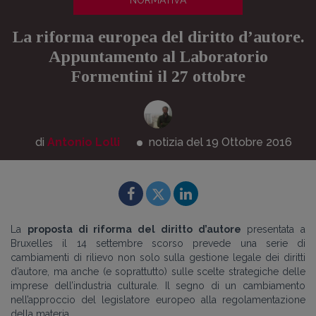
NORMATIVA
La riforma europea del diritto d’autore.
Appuntamento al Laboratorio
Formentini il 27 ottobre
di
Antonio Lolli
notizia del 19
Ottobre
2016
La
proposta di riforma del diritto d’autore
presentata a
Bruxelles il 14 settembre scorso prevede una serie di
cambiamenti di rilievo non solo sulla gestione legale dei diritti
d’autore, ma anche (e soprattutto) sulle scelte strategiche delle
imprese dell’industria culturale. Il segno di un cambiamento
nell’approccio del legislatore europeo alla regolamentazione
della materia.