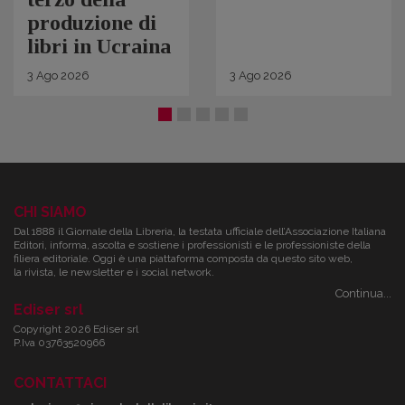
produzione di
libri in Ucraina
3
Ago
2026
3
Ago
2026
CHI SIAMO
Dal 1888 il Giornale della Libreria, la testata ufficiale dell’Associazione Italiana
Editori, informa, ascolta e sostiene i professionisti e le professioniste della
filiera editoriale. Oggi è una piattaforma composta da questo sito web,
la rivista, le newsletter e i social network.
Continua...
Ediser srl
Copyright 2026 Ediser srl
P.Iva 03763520966
CONTATTACI