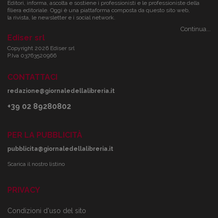
Editori, informa, ascolta e sostiene i professionisti e le professioniste della
filiera editoriale. Oggi è una piattaforma composta da questo sito web,
la rivista, le newsletter e i social network.
Continua...
Ediser srl
Copyright 2026 Ediser srl
P.Iva 03763520966
CONTATTACI
redazione@giornaledellalibreria.it
+39 02 89280802
PER LA PUBBLICITÀ
pubblicita@giornaledellalibreria.it
Scarica il nostro listino
PRIVACY
Condizioni d'uso del sito