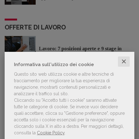
OFFERTE DI LAVORO
Lavoro: 7 posizioni aperte e 9 stage in
editoria
✕
Informativa sull'utilizzo dei cookie
Questo sito web utilizza cookie e altre tecniche di
tracciamento per migliorare la tua esperienza di
navigazione, mostrarti contenuti personalizzati e
LE PIÙ LETTE
analizzare il traffico sul sito.
Cliccando su "Accetto tutti i cookie" saranno attivate
tutte le categorie di cookie.
Se invece vuoi decidere
Con Nolan l’Odissea torna al cinema e cresce in
1
quali accettare, clicca su "Gestione preferenze", oppure
libreria
accetta solo i cookie essenziali per la navigazione
cliccando sulla X in alto a destra.
Per maggiori dettagli,
consulta la
Cookie Policy
.