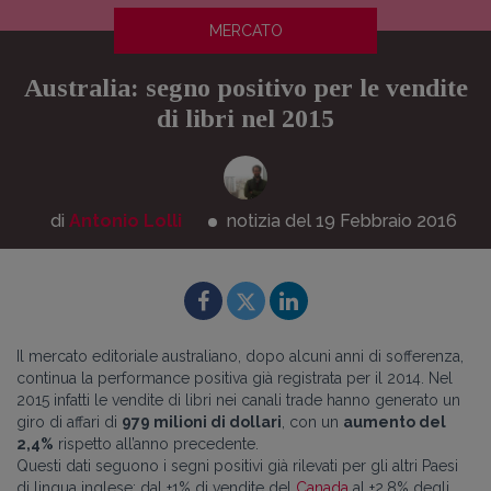
MERCATO
Australia: segno positivo per le vendite
di libri nel 2015
di
Antonio Lolli
notizia del 19
Febbraio
2016
Il mercato editoriale australiano, dopo alcuni anni di sofferenza,
continua la performance positiva già registrata per il 2014. Nel
2015 infatti le vendite di libri nei canali trade hanno generato un
giro di affari di
979 milioni di dollari
, con un
aumento del
2,4%
rispetto all’anno precedente.
Questi dati seguono i segni positivi già rilevati per gli altri Paesi
di lingua inglese: dal +1% di vendite del
Canada
al +2,8% degli