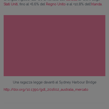
Stati Uniti
, fino al +6,6% del
Regno Unito
e al +10,8% dell’
Irlanda
.
Una ragazza legge davanti al Sydney Harbour Bridge
http://doi.org/10.1390/gdl_201602_australia_mercato