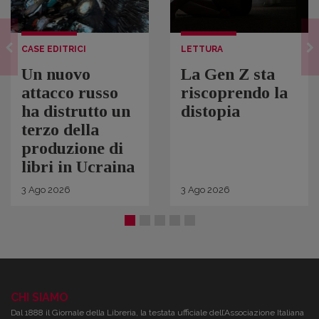
CASE EDITRICI
LETTURA
Un nuovo
La Gen Z sta
attacco russo
riscoprendo la
ha distrutto un
distopia
terzo della
produzione di
libri in Ucraina
3
Ago
2026
3
Ago
2026
CHI SIAMO
Dal 1888 il Giornale della Libreria, la testata ufficiale dell’Associazione Italiana