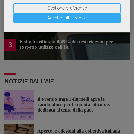
Forse è il momento di cambiare prospettiva
Gestione preferenze
2
sull’intelligenza artificiale
Accetto tutti i cookie
Kobo ha rifiutato il 45% dei testi ricevuti per
3
sospetto utilizzo dell’IA
NOTIZIE DALL'AIE
Il Premio Inge Feltrinelli apre le
candidature per la quinta edizione,
dedicata al tema della pace
Aperte le adesioni alla collettiva italiana