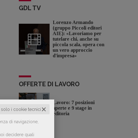
GDL TV
Lorenzo Armando
(gruppo Piccoli editori
AIE): «Lavoriamo per
tutelare chi, anche su
piccola scala, opera con
un vero approccio
d'impresa»
OFFERTE DI LAVORO
Lavoro: 7 posizioni
✕
aperte e 9 stage in
o solo i cookie tecnici
editoria
enza di navigazione,
oi decidere quali