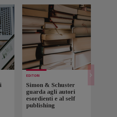
EDITORI
LETTUR
i
Simon & Schuster
Spam
guarda agli autori
Over
esordienti e al self
sono 
publishing
scrit
inqui