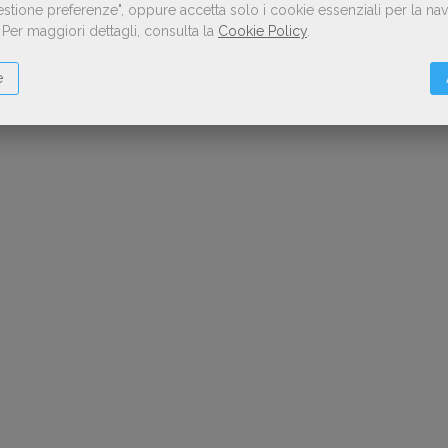
Gestione preferenze", oppure accetta solo i cookie essenziali per la n
.
Per maggiori dettagli, consulta la
Cookie Policy
.
e