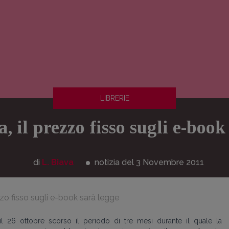
LIBRERIE
, il prezzo fisso sugli e-book
di
L. Biava
notizia del 3
Novembre
2011
ezzo fisso sugli e-book sarà legge
l 26 ottobre scorso il periodo di tre mesi durante il quale la