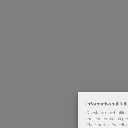
Informativa sull'uti
Questo sito web utiliz
mostrarti contenuti pers
Cliccando su "Accetto t