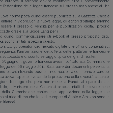
e europea si sarebbe dovuta esprimere circa il provvedimento
 l’estensione della legge francese sul prezzo fisso anche ai libri
nuova norma potrà quindi essere pubblicata sulla Gazzetta Ufficiale
entrare in vigore.Con la nuova legge, gli editori d'oltralpe saranno
a fissare il prezzo di vendita per le pubblicazioni digitali, proprio
ccade grazie alla
legge Lang per i
ranno quindi commercializzare gli e-book al prezzo proposto dagli
la sconti limitati rispetto a questo.
o a tutti gli operatori del mercato digitale che offrono contenuti sul
nseguenza l'uniformazione dell'offerta delle piattaforme francesi e
ta sottocosto e di sconto selvaggio tipica dei grandi retailer.
o 25 giugno il governo francese aveva notificato alla Commissione
a legge del 26 maggio 2011. Sulla base dei documenti pervenuti la
o parere rilevando possibili incompatibilità con i principi europei
ia aveva risposto invocando la protezione della diversità culturale,
i giorni l’epilogo che però non mette la Francia al riparo da altri
, il Ministero della Cultura si aspetta infatti di ricevere nelle
a della Commissione contestante l'applicazione della legge alle
francesi (ricordiamo che le sedi europee di Apple e Amazon sono in
 Irlanda).