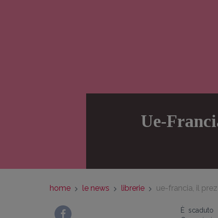
Ue-Francia
home
le news
librerie
ue-francia, il pr
È scaduto i