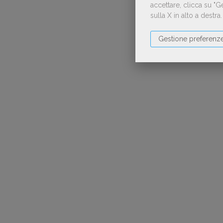
accettare, clicca su "
sulla X in alto a destra
Gestione preferenz