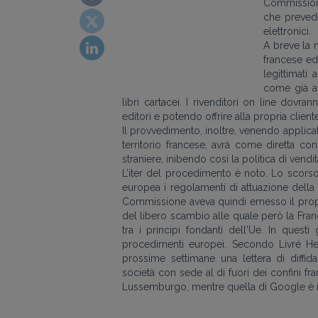
Commission
che prevede
elettronici.
A breve la 
francese ed 
legittimati 
come già a
libri cartacei. I rivenditori on line dov
editori e potendo offrire alla propria cliente
Il provvedimento, inoltre, venendo applicat
territorio francese, avrà come diretta co
straniere, inibendo così la politica di vendi
L’iter del procedimento è noto. Lo scors
europea i regolamenti di attuazione dell
Commissione aveva quindi emesso il propri
del libero scambio alle quale però la Franc
tra i principi fondanti dell'Ue. In quest
procedimenti europei. Secondo Livré Hebdo
prossime settimane una lettera di diffid
società con sede al di fuori dei confini 
Lussemburgo, mentre quella di Google è in