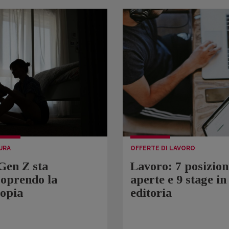
URA
OFFERTE DI LAVORO
Gen Z sta
Lavoro: 7 posizion
coprendo la
aperte e 9 stage in
topia
editoria