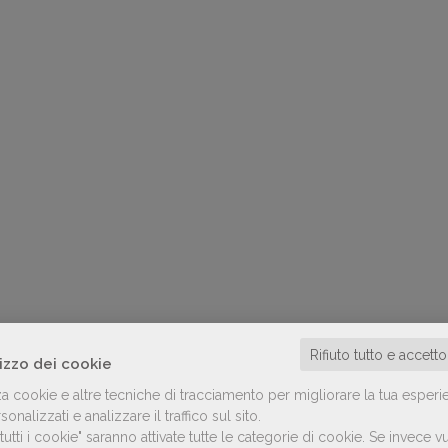
Rifiuto tutto e accett
lizzo dei cookie
za cookie e altre tecniche di tracciamento per migliorare la tua esperi
onalizzati e analizzare il traffico sul sito.
utti i cookie" saranno attivate tutte le categorie di cookie.
Se invece vu