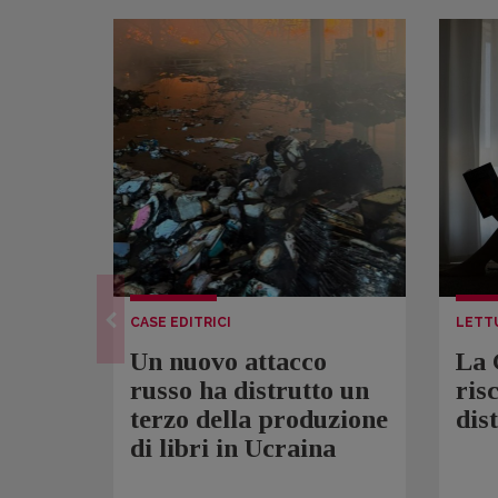
CASE EDITRICI
LETT
Un nuovo attacco
La 
russo ha distrutto un
ris
terzo della produzione
dis
di libri in Ucraina