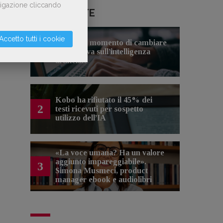
avigazione cliccando
LE PIÙ LETTE
Accetto tutti i cookie
Forse è il momento di cambiare
1
prospettiva sull’intelligenza
artificiale
Kobo ha rifiutato il 45% dei
2
testi ricevuti per sospetto
utilizzo dell’IA
«La voce umana? Ha un valore
aggiunto impareggiabile».
3
Simona Musmeci, product
manager ebook e audiolibri