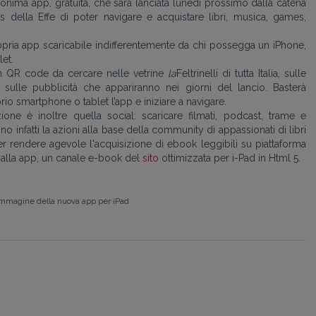
monima app, gratuita, che sarà lanciata lunedì prossimo dalla catena
 della Effe di poter navigare e acquistare libri, musica, games,
opria app scaricabile indifferentemente da chi possegga un iPhone,
et.
un QR code da cercare nelle vetrine
la
Feltrinelli di tutta Italia, sulle
, sulle pubblicità che appariranno nei giorni del lancio. Basterà
rio smartphone o tablet l’app e iniziare a navigare.
ione è inoltre quella social: scaricare filmati, podcast, trame e
o infatti la azioni alla base della community di appassionati di libri
er rendere agevole l'acquisizione di ebook leggibili su piattaforma
e alla app, un canale e-book del
sito
ottimizzata per i-Pad in Html 5.
mmagine della nuova app per iPad