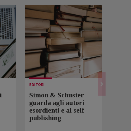
EDITORI
LETTUR
i
Simon & Schuster
Spam
guarda agli autori
Over
esordienti e al self
sono 
publishing
scrit
inqui