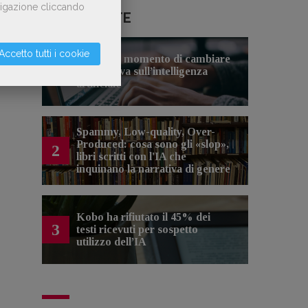
avigazione cliccando
LE PIÙ LETTE
Accetto tutti i cookie
Forse è il momento di cambiare
1
prospettiva sull’intelligenza
artificiale
Spammy, Low-quality, Over-
Produced: cosa sono gli «slop»,
2
libri scritti con l'IA che
inquinano la narrativa di genere
Kobo ha rifiutato il 45% dei
3
testi ricevuti per sospetto
utilizzo dell’IA