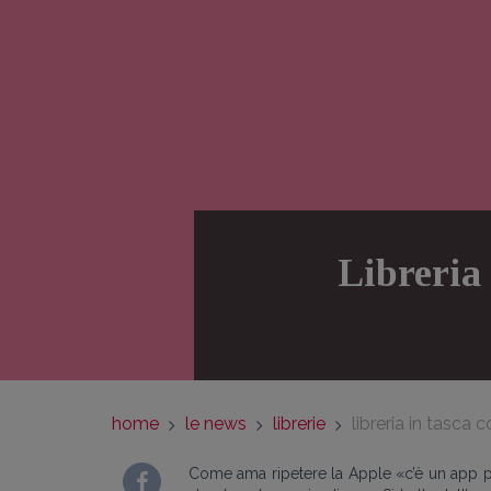
Libreria 
home
le news
librerie
libreria in tasca c
Come ama ripetere la Apple «c’è un app pe