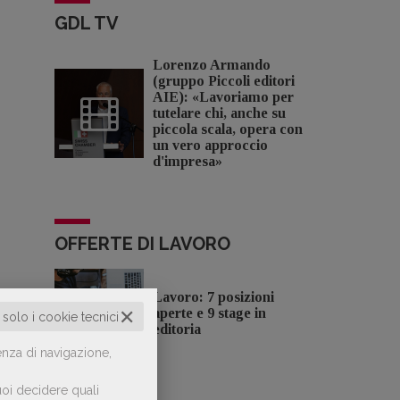
GDL TV
Lorenzo Armando
(gruppo Piccoli editori
AIE): «Lavoriamo per
tutelare chi, anche su
piccola scala, opera con
un vero approccio
d'impresa»
OFFERTE DI LAVORO
Lavoro: 7 posizioni
✕
aperte e 9 stage in
o solo i cookie tecnici
editoria
enza di navigazione,
oi decidere quali