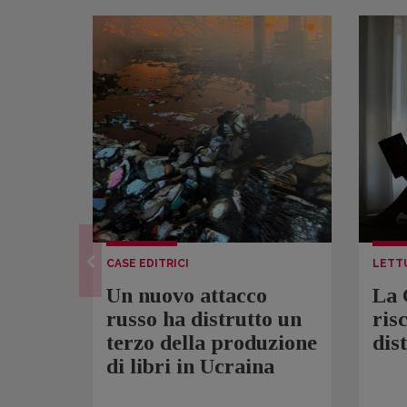
CASE EDITRICI
LETT
Un nuovo attacco
La 
russo ha distrutto un
ris
terzo della produzione
dis
di libri in Ucraina