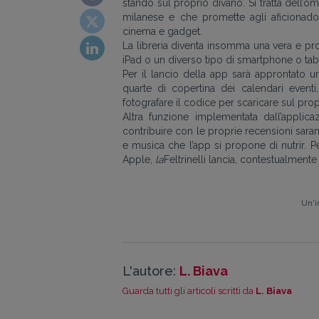
stando sul proprio divano. Si tratta dell’o
milanese e che promette agli aficionados
cinema e gadget.
La libreria diventa insomma una vera e pr
iPad o un diverso tipo di smartphone o tabl
Per il lancio della app sarà approntato 
quarte di copertina dei calendari eventi
fotografare il codice per scaricare sul prop
Altra funzione implementata dall’applicaz
contribuire con le proprie recensioni sarann
e musica che l’app si propone di nutrir. P
Apple,
la
Feltrinelli lancia, contestualment
Un'i
L'autore:
L. Biava
Guarda tutti gli articoli scritti da
L. Biava