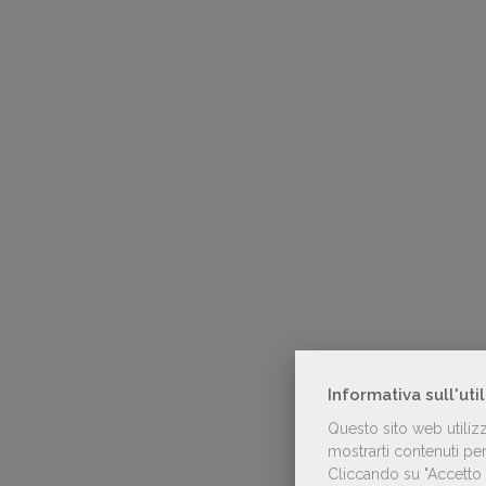
Informativa sull'uti
Questo sito web utiliz
mostrarti contenuti pers
Cliccando su "Accetto t