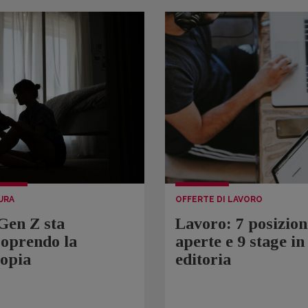
URA
OFFERTE DI LAVORO
Gen Z sta
Lavoro: 7 posizion
coprendo la
aperte e 9 stage in
topia
editoria