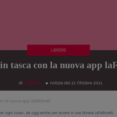
LIBRERIE
in tasca con la nuova app laF
di
L. Biava
notizia del 21
Ottobre
2011
on la nuova app lafeltrinelli
r ogni cosa», da oggi anche per essere in una libreria
la
Feltrinelli