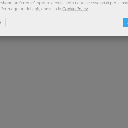
Gestione preferenze", oppure accetta solo i cookie essenziali per la n
.
Per maggiori dettagli, consulta la
Cookie Policy
.
e