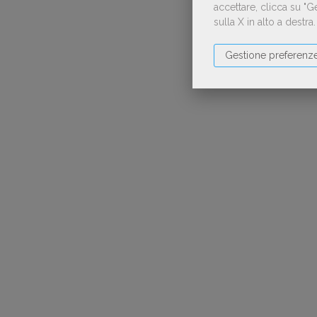
accettare, clicca su "
sulla X in alto a destra
Gestione preferenz