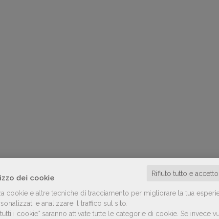
Rifiuto tutto e accett
lizzo dei cookie
za cookie e altre tecniche di tracciamento per migliorare la tua esperi
onalizzati e analizzare il traffico sul sito.
utti i cookie" saranno attivate tutte le categorie di cookie.
Se invece vu