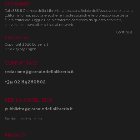
CHI SIAMO
Dal 1888 il Giornale della Libreria, la testata ufficiale dell’Associazione Italiana
Editori, informa, ascolta e sostiene i professionisti e le professioniste della
filiera editoriale. Oggi è una piattaforma composta da questo sito web,
la rivista, le newsletter e i social network.
Continua...
Ediser srl
Copyright 2026 Ediser srl
P.Iva 03763520966
CONTATTACI
redazione@giornaledellalibreria.it
+39 02 89280802
PER LA PUBBLICITÀ
pubblicita@giornaledellalibreria.it
Scarica il nostro listino
PRIVACY