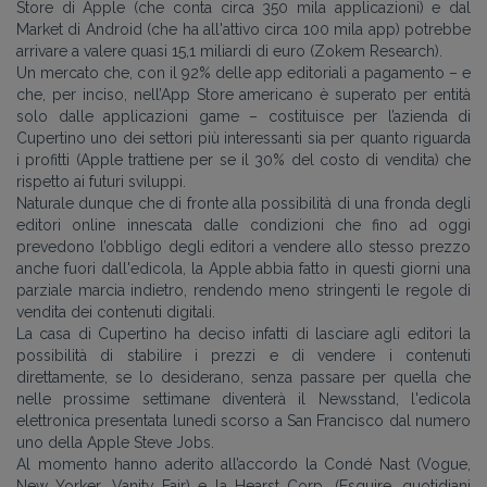
Store di Apple (che conta circa 350 mila applicazioni) e dal
Market di Android (che ha all'attivo circa 100 mila app) potrebbe
arrivare a valere quasi 15,1 miliardi di euro (Zokem Research).
Un mercato che, con il 92% delle app editoriali a pagamento – e
che, per inciso, nell’App Store americano è superato per entità
solo dalle applicazioni game – costituisce per l’azienda di
Cupertino uno dei settori più interessanti sia per quanto riguarda
i profitti (Apple trattiene per se il 30% del costo di vendita) che
rispetto ai futuri sviluppi.
Naturale dunque che di fronte alla possibilità di una fronda degli
editori online innescata dalle condizioni che fino ad oggi
prevedono l’obbligo degli editori a vendere allo stesso prezzo
anche fuori dall'edicola, la Apple abbia fatto in questi giorni una
parziale marcia indietro, rendendo meno stringenti le regole di
vendita dei contenuti digitali.
La casa di Cupertino ha deciso infatti di lasciare agli editori la
possibilità di stabilire i prezzi e di vendere i contenuti
direttamente, se lo desiderano, senza passare per quella che
nelle prossime settimane diventerà il Newsstand, l'edicola
elettronica presentata lunedì scorso a San Francisco dal numero
uno della Apple Steve Jobs.
Al momento hanno aderito all’accordo la Condé Nast (Vogue,
New Yorker, Vanity Fair) e la Hearst Corp. (Esquire, quotidiani