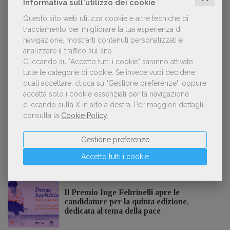
Informativa sull'utilizzo dei cookie
Questo sito web utilizza cookie e altre tecniche di
tracciamento per migliorare la tua esperienza di
Spammy, Low-quality, Over-Produced: cosa
2
sono gli «slop», libri scritti con l'IA che
navigazione, mostrarti contenuti personalizzati e
inquinano la narrativa di genere
analizzare il traffico sul sito.
Cliccando su "Accetto tutti i cookie" saranno attivate
tutte le categorie di cookie.
Se invece vuoi decidere
quali accettare, clicca su "Gestione preferenze", oppure
Kobo ha rifiutato il 45% dei testi ricevuti per
accetta solo i cookie essenziali per la navigazione
3
sospetto utilizzo dell’IA
cliccando sulla X in alto a destra.
Per maggiori dettagli,
consulta la
Cookie Policy
.
Gestione preferenze
Accetto tutti i cookie
NOTIZIE DALL'AIE
Il Premio Inge Feltrinelli apre le
candidature per la quinta edizione,
dedicata al tema della pace