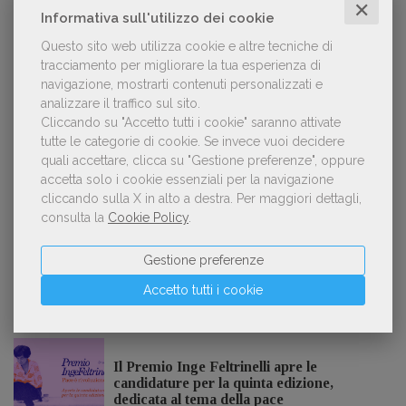
libreria
✕
Informativa sull'utilizzo dei cookie
Questo sito web utilizza cookie e altre tecniche di
tracciamento per migliorare la tua esperienza di
navigazione, mostrarti contenuti personalizzati e
Forse è il momento di cambiare prospettiva
2
analizzare il traffico sul sito.
sull’intelligenza artificiale
Cliccando su "Accetto tutti i cookie" saranno attivate
tutte le categorie di cookie.
Se invece vuoi decidere
quali accettare, clicca su "Gestione preferenze", oppure
accetta solo i cookie essenziali per la navigazione
Kobo ha rifiutato il 45% dei testi ricevuti per
3
cliccando sulla X in alto a destra.
Per maggiori dettagli,
sospetto utilizzo dell’IA
consulta la
Cookie Policy
.
Gestione preferenze
Accetto tutti i cookie
NOTIZIE DALL'AIE
Il Premio Inge Feltrinelli apre le
candidature per la quinta edizione,
dedicata al tema della pace