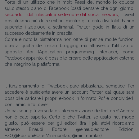
Forte di un utilizzo che in molti Paesi del mondo lo colloca
sullo stesso piano di Facebook (basti pensare che ogni giorno,
secondo i dati rilasciati a settembre dal social network
, i tweet
postati sono più di tre milioni mentre gli utenti attivi totali hanno
superato i 200.000 a settimana), Twitter gode in Italia di un
successo decisamente in crescita.
Come è noto la piattaforma non offre di per sé molte funzioni
oltre a quella del micro blogging ma attraverso l’utilizzo di
apposite Api (Application programming interface), come
Twtebook appunto, è possibile creare delle applicazioni esterne
che integrino la piattaforma.
Il funzionamento di Twtebook pare abbastanza semplice. Per
accedere è sufficiente avere un account Twitter dal quale sarà
possibile caricare i propri e-book in formato Pdf e condividerli
con i amici e follower.
Un passo in più verso la disintermediazione dell’editore? Ancora
non è dato saperlo. Certo è che Twitter, se usato nel modo
giusto, può essere per gli editori (tra i più attivi ricordiamo
almeno Einaudi Editore, @einaudieditore, Edizioni
E/O,@EdizioniEO, e Minimumfax, @minimumfax)