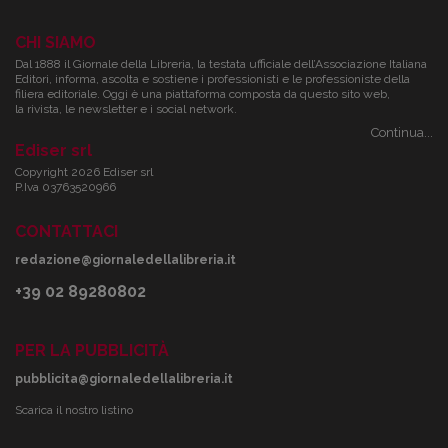
CHI SIAMO
Dal 1888 il Giornale della Libreria, la testata ufficiale dell’Associazione Italiana
Editori, informa, ascolta e sostiene i professionisti e le professioniste della
filiera editoriale. Oggi è una piattaforma composta da questo sito web,
la rivista, le newsletter e i social network.
Continua...
Ediser srl
Copyright 2026 Ediser srl
P.Iva 03763520966
CONTATTACI
redazione@giornaledellalibreria.it
+39 02 89280802
PER LA PUBBLICITÀ
pubblicita@giornaledellalibreria.it
Scarica il nostro listino