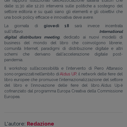
dei rapporti istituzionali
dell’Associazione Italiana Editori
che
dalle 11.30 alle 12.20
interverrà sulle politiche a sostegno del
settore editoria e su quali siano gli elementi e gli obiettivi che
una book policy efficace e innovativa deve avere.
La giornata di
giovedì 18
sarà
invece
incentrata
sull'ottavo
International
digital d
istributors
meeting
,
dedicato
ai
nuovi modelli di
business
del mondo del libro che coinvolgono
librerie,
comunità Internet,
paradigmi di
distribuzione digitale e altri
schemi che derivano dall'accelerazione digitale post-
pandemia.
Il workshop sull’accessibilità e l’intervento di Piero Attanasio
sono
organizzat
i
nell’ambito di
Aldus UP
, il network delle fiere del
libro europee che promuove l’internazionalizzazione del settore
del libro e l’innovazione delle fiere del libro. Aldus Up è
cofinanziato dal programma Europa Creativa della Commissione
Europea.
L'autore:
Redazione