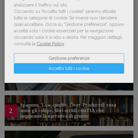
analizzare il traffico sul sito.
Lavoro: 7 posizioni aperte e 9 stage in
Cliccando su "Accetto tutti i cookie" saranno attivate
editoria
tutte le categorie di cookie.
Se invece vuoi decidere
quali accettare, clicca su "Gestione preferenze", oppure
accetta solo i cookie essenziali per la navigazione
cliccando sulla X in alto a destra.
Per maggiori dettagli,
consulta la
Cookie Policy
.
LE PIÙ LETTE
Gestione preferenze
Accetto tutti i cookie
Forse è il momento di cambiare prospettiva
1
sull’intelligenza artificiale
Spammy, Low-quality, Over-Produced: cosa
2
sono gli «slop», libri scritti con l'IA che
inquinano la narrativa di genere