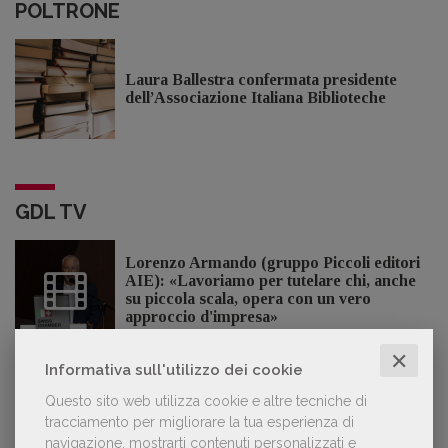
POLTRONE
Laura Ballestra confermata presidente
dell’Associazione Italiana Biblioteche
GDL TV
Lorenzo Armando (gruppo Piccoli editori
AIE): «Lavoriamo per tutelare chi, anche
su piccola scala, opera con un vero
approccio d'impresa»
✕
Informativa sull'utilizzo dei cookie
Questo sito web utilizza cookie e altre tecniche di
OFFERTE DI LAVORO
tracciamento per migliorare la tua esperienza di
navigazione, mostrarti contenuti personalizzati e