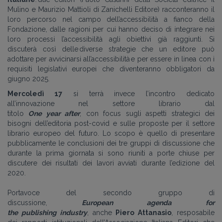
Mulino e Maurizio Mattioli di Zanichelli Editore) racconteranno il
loro percorso nel campo dell’accessibilità a fianco della
Fondazione, dalle ragioni per cui hanno deciso di integrare nei
loro processi l’accessibilità
a
gli obiettivi già raggiunti.
Si
discuterà così delle
diverse strategie che un editore può
adottare per avvicinarsi all’accessibilità
e per essere in linea con i
requisiti legislativi europei che diventeranno obbligatori da
giugno 2025.
Mercoledì 17
si terrà
invece
l’incontro
dedicato
all’innovazione
nel settore librario
dal
titolo
One
year
after
,
con
focus
sugli aspetti strategici dei
bisogni dell’editoria
post-
covid
e sulle proposte per il settore
librario europeo
del futuro.
Lo scopo è quello di presentare
pubblicamente le conclusioni dei tre gruppi di discussione che
durante la prima giornata si sono riuniti a porte chiuse per
discutere dei risultati
dei lavori avviati
durante l’edizione
del
2020.
Portavoce del
secondo gruppo di
discussione,
European
agenda for
the
publishing
industry
,
anche
Piero Attanasio
, resposabile