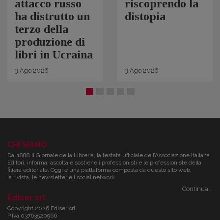
attacco russo
riscoprendo la
ha distrutto un
distopia
terzo della
produzione di
libri in Ucraina
3
Ago
2026
3
Ago
2026
CHI SIAMO
Dal 1888 il Giornale della Libreria, la testata ufficiale dell’Associazione Italiana
Editori, informa, ascolta e sostiene i professionisti e le professioniste della
filiera editoriale. Oggi è una piattaforma composta da questo sito web,
la rivista, le newsletter e i social network.
Continua...
Ediser srl
Copyright 2026 Ediser srl
P.Iva 03763520966