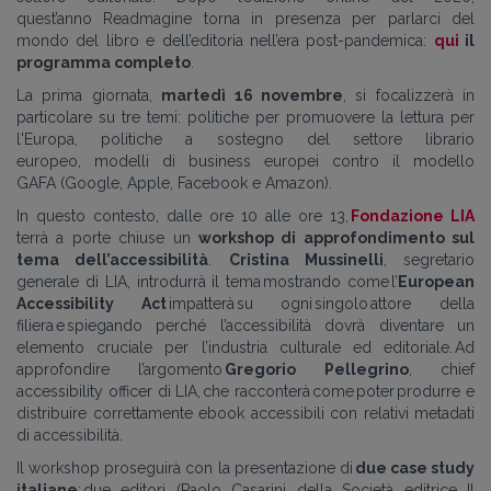
quest’anno
Readmagine
torna in presenza per parlarci del
mondo del libro
e dell’editoria
nell’era post
-
pandemica
:
qui
il
programma completo
.
La prima giornata
,
martedì 16 novembre
,
si focalizzerà in
particolare su tre temi:
politiche per promuovere la lettura per
l'Europa, politiche a sostegno del settore librario
europeo
,
modelli di business europe
i
contro il modello
GAFA
(Google, Apple,
Facebook
e Amazon).
I
n quest
o
contesto
,
dalle ore 10 alle ore 13,
Fondazione LIA
terrà a porte chiuse un
workshop di approfondimento sul
tema dell’accessibilità
.
Cristina Mussinelli
, segretario
generale di LIA, introdurrà il tema mostrando come l’
European
Accessibility Act
impatterà su ogni singolo attore della
filiera e spiegando perché l’accessibilità dovrà diventare un
elemento cruciale per l’industria culturale ed editoriale.
Ad
approfondire l’argomento
Gregorio Pellegrino
, chief
accessibility officer di LIA, che racconterà come poter produrre e
distribuire correttamente ebook accessibili con relativi metadati
di accessibilità.
Il workshop proseguirà con
la presentazione di
due case study
italian
e
: due editori (Paolo Casarini della Società editrice Il