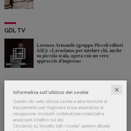
GDL TV
Lorenzo Armando (gruppo Piccoli editori
AIE): «Lavoriamo per tutelare chi, anche
su piccola scala, opera con un vero
approccio d'impresa»
OFFERTE DI LAVORO
✕
Informativa sull'utilizzo dei cookie
Questo sito web utilizza cookie e altre tecniche di
tracciamento per migliorare la tua esperienza di
Lavoro: 7 posizioni aperte e 9 stage in
navigazione, mostrarti contenuti personalizzati e
editoria
analizzare il traffico sul sito.
Cliccando su "Accetto tutti i cookie" saranno attivate