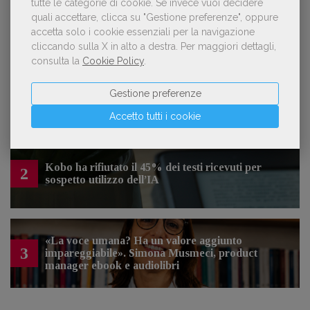
tutte le categorie di cookie.
Se invece vuoi decidere
quali accettare, clicca su "Gestione preferenze", oppure
accetta solo i cookie essenziali per la navigazione
LE PIÙ LETTE
cliccando sulla X in alto a destra.
Per maggiori dettagli,
consulta la
Cookie Policy
.
Forse è il momento di cambiare prospettiva
1
Gestione preferenze
sull’intelligenza artificiale
Accetto tutti i cookie
Kobo ha rifiutato il 45% dei testi ricevuti per
2
sospetto utilizzo dell’IA
«La voce umana? Ha un valore aggiunto
3
impareggiabile». Simona Musmeci, product
manager ebook e audiolibri