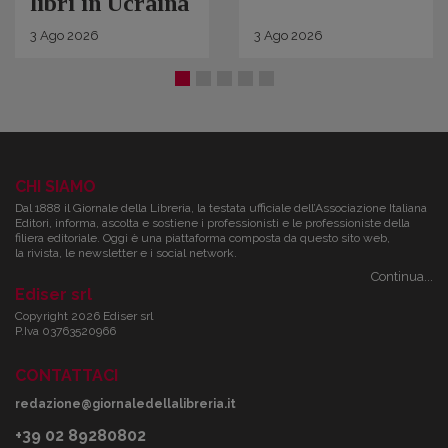
libri in Ucraina
3
Ago
2026
3
Ago
2026
CHI SIAMO
Dal 1888 il Giornale della Libreria, la testata ufficiale dell’Associazione Italiana
Editori, informa, ascolta e sostiene i professionisti e le professioniste della
filiera editoriale. Oggi è una piattaforma composta da questo sito web,
la rivista, le newsletter e i social network.
Continua...
Ediser srl
Copyright 2026 Ediser srl
P.Iva 03763520966
CONTATTACI
redazione@giornaledellalibreria.it
+39 02 89280802