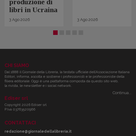
produzione di
libri in Ucraina
3
Ago
2026
3
Ago
2026
CHI SIAMO
Dal 1888 il Giornale della Libreria, la testata ufficiale dell’Associazione Italiana
Editori, informa, ascolta e sostiene i professionisti e le professioniste della
filiera editoriale. Oggi è una piattaforma composta da questo sito web,
la rivista, le newsletter e i social network.
Continua...
Ediser srl
Copyright 2026 Ediser srl
P.Iva 03763520966
CONTATTACI
redazione@giornaledellalibreria.it