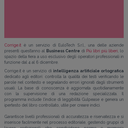
Corrige.it
è un servizio di EuloTech S.r.l., una delle aziende
presenti quest’anno al
Business Centre
di
Più libri più liberi
, lo
spazio della fiera a uso esclusivo degli operatori professionali in
funzione dal 4 al 6 dicembre.
Corrige.it è un servizio di
intelligenza artificiale ortografica
dedicato agli editori: controlla la qualità dei testi verificando le
parole nel contesto e segnalando errori ignorati dagli strumenti
usuali. La base di conoscenza è aggiornata quotidianamente
con la supervisione di una redazione specializzata. Il
programma include l’indice di leggibilità Gulpease e genera un
ipertesto del libro controllato, utile per creare indici.
Garantisce livelli professionali di accuratezza e riservatezza e si
inserisce facilmente nel processo editoriale, gestendo gruppi di
lavoro redazionali che condividono norme e memoria