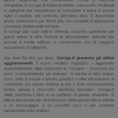
ortografica. Si occupa di inviare all'utente i
«
resoconti
»
, strutturati
in categorie per semplificare la correzione e avere in poche
righe il risultato del controllo dell'intero libro. È disponibile
anche come add-in per Word 365, che consente di applicare le
correzioni direttamente nel testo.
Si rivolge alle case editrici offrendo soluzioni specifiche per
grandi editori e offre formule di abbonamento dedicate alla
piccola e media editoria, in convenzione con le maggiori
associazioni di categoria.
Alla fiera Più libri più liberi,
Corrige.it presenta gli ultimi
aggiornamenti
: il nuovo modello linguistico – aggiornato
quotidianamente dalla redazione di Corrige.it
–
riconosce più
errori (comprendendo, ad esempio, le parole in altre lingue,
nomi, unità di misura e termini specifici) e offre informazioni di
commento più estese insieme ai link a fonti enciclopediche.
Inoltre, genera il resoconto «Ipertesto lessicale»: Corrige.it,
infatti, trasforma il libro in un ipertesto di parole, strumento di
lettura trasversale per verificare l’uso delle parole stesse (riferite
a un personaggio, a un concetto ecc.) e per costruire
rapidamente indici analitici.