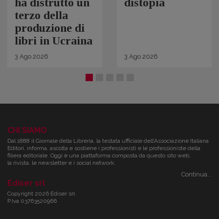
ha distrutto un
distopia
terzo della
produzione di
libri in Ucraina
3
Ago
2026
3
Ago
2026
CHI SIAMO
Dal 1888 il Giornale della Libreria, la testata ufficiale dell’Associazione Italiana
Editori, informa, ascolta e sostiene i professionisti e le professioniste della
filiera editoriale. Oggi è una piattaforma composta da questo sito web,
la rivista, le newsletter e i social network.
Continua...
Ediser srl
Copyright 2026 Ediser srl
P.Iva 03763520966