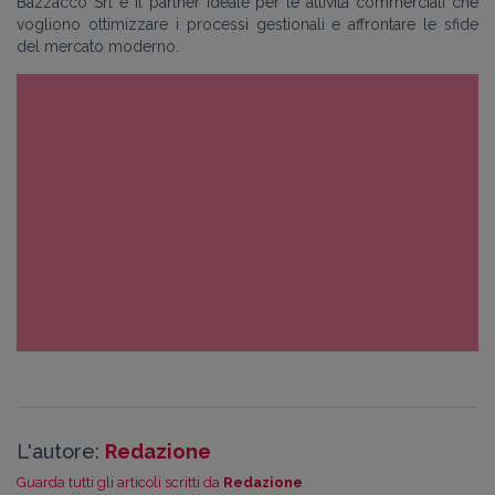
Bazzacco Srl è il partner ideale per le attività commerciali che
vogliono ottimizzare i processi gestionali e affrontare le sfide
del mercato moderno.
L'autore:
Redazione
Guarda tutti gli articoli scritti da
Redazione