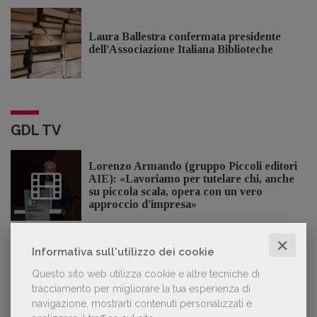
Laura Ballestra confermata presidente
dell’Associazione Italiana Biblioteche
GDL TV
Lorenzo Armando (gruppo Piccoli editori
AIE): «Lavoriamo per tutelare chi, anche
su piccola scala, opera con un vero
approccio d'impresa»
✕
Informativa sull'utilizzo dei cookie
OFFERTE DI LAVORO
Questo sito web utilizza cookie e altre tecniche di
tracciamento per migliorare la tua esperienza di
navigazione, mostrarti contenuti personalizzati e