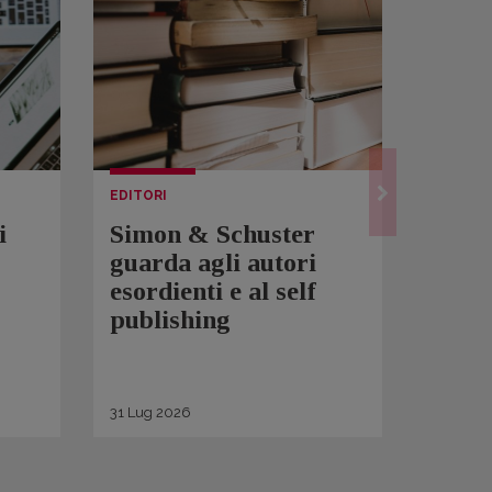
EDITORI
LETTUR
i
Simon & Schuster
Spam
guarda agli autori
Over
esordienti e al self
sono 
publishing
scrit
inqui
di ge
31
Lug
2026
30
Lug
2