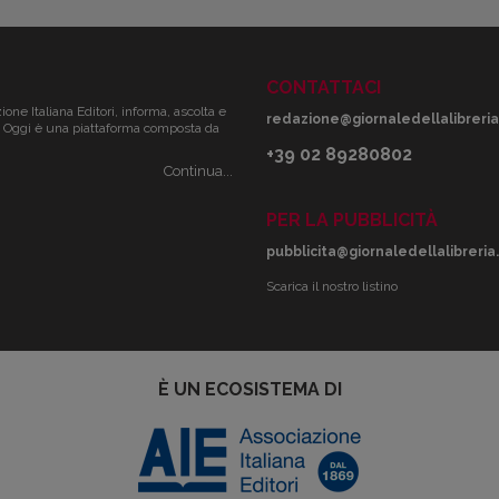
CONTATTACI
zione Italiana Editori, informa, ascolta e
redazione@giornaledellalibreria.
ale. Oggi è una piattaforma composta da
+39 02 89280802
Continua...
PER LA PUBBLICITÀ
pubblicita@giornaledellalibreria.
Scarica il nostro listino
È UN ECOSISTEMA DI