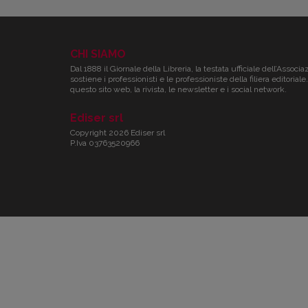
CHI SIAMO
Dal 1888 il Giornale della Libreria, la testata ufficiale dell’Associa
sostiene i professionisti e le professioniste della filiera editori
questo sito web, la rivista, le newsletter e i social network.
Ediser srl
Copyright 2026 Ediser srl
P.Iva 03763520966