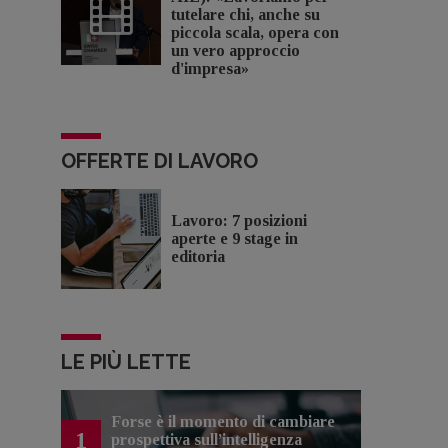
tutelare chi, anche su
piccola scala, opera con
un vero approccio
d'impresa»
OFFERTE DI LAVORO
Lavoro: 7 posizioni
aperte e 9 stage in
editoria
LE PIÙ LETTE
Forse è il momento di cambiare
1
prospettiva sull’intelligenza