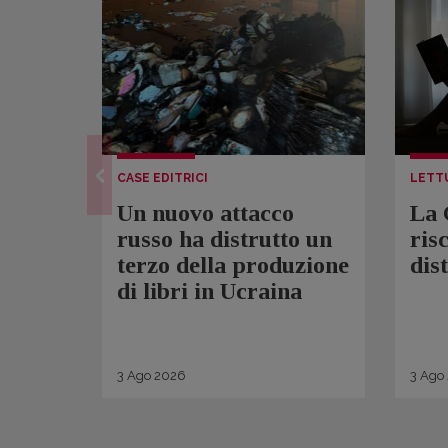
CASE EDITRICI
LETT
Un nuovo attacco
La 
russo ha distrutto un
ris
terzo della produzione
dis
di libri in Ucraina
3
Ago
2026
3
Ago