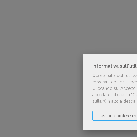
Informativa sull'uti
Questo sito web utiliz
mostrarti contenuti pers
Cliccando su "Accetto t
accettare, clicca su "
sulla X in alto a destra
Gestione preferenz