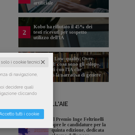
artificiale
Kobo ha rifiutato il 45% dei
2
testi ricevuti per sospetto
utilizzo dell’IA
Spammy, Low-quality, Over-
✕
o solo i cookie tecnici
Produced: cosa sono gli «slop»,
3
libri scritti con l'IA che
enza di navigazione,
inquinano la narrativa di genere
oi decidere quali
avigazione cliccando
NOTIZIE DALL'AIE
Accetto tutti i cookie
Il Premio Inge Feltrinelli
apre le candidature per la
quinta edizione, dedicata