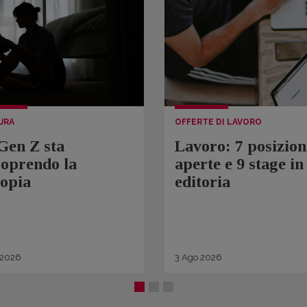
URA
OFFERTE DI LAVORO
Gen Z sta
Lavoro: 7 posizion
coprendo la
aperte e 9 stage in
topia
editoria
2026
3
Ago
2026