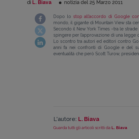
di
L. Biava
notizia del 25
Marzo
2011
Dopo lo
stop all’accordo di Google con 
mondo, il gigante di Mountain View sta cer
Secondo il New York Times –tra le strade 
spingere per l’approvazione di una legge ch
Lo scontro tra autori ed editori contro G
anni fa nei confronti di Google e del su
eventualità che però Scott Turow, presidente 
L'autore:
L. Biava
Guarda tutti gli articoli scritti da
L. Biava